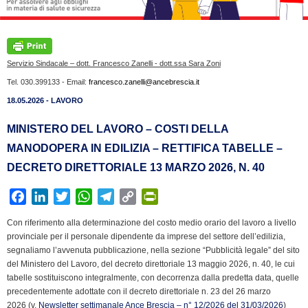
Servizio Sindacale – dott. Francesco Zanelli - dott.ssa Sara Zoni
Tel. 030.399133 - Email:
francesco.zanelli@ancebrescia.it
18.05.2026 - LAVORO
MINISTERO DEL LAVORO – COSTI DELLA
MANODOPERA IN EDILIZIA – RETTIFICA TABELLE –
DECRETO DIRETTORIALE 13 MARZO 2026, N. 40
F
L
T
W
T
C
P
a
i
w
h
e
o
r
Con riferimento alla determinazione del costo medio orario del lavoro a livello
c
n
i
a
l
p
i
provinciale per il personale dipendente da imprese del settore dell’edilizia,
e
k
t
t
e
y
n
segnaliamo l’avvenuta pubblicazione, nella sezione “Pubblicità legale” del sito
b
e
t
s
g
L
t
del Ministero del Lavoro, del decreto direttoriale 13 maggio 2026, n. 40, le cui
tabelle sostituiscono integralmente, con decorrenza dalla predetta data, quelle
o
d
e
A
r
i
F
precedentemente adottate con il decreto direttoriale n. 23 del 26 marzo
o
I
r
p
a
n
r
2026 (v.
Newsletter settimanale Ance Brescia – n° 12/2026 del 31/03/2026
)