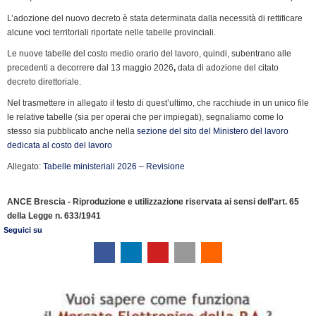
k
n
p
m
k
i
L’adozione del nuovo decreto è stata determinata dalla necessità di rettificare
e
alcune voci territoriali riportate nelle tabelle provinciali.
n
Le nuove tabelle del costo medio orario del lavoro, quindi, subentrano alle
d
precedenti a decorrere dal 13 maggio 2026
,
data di adozione del citato
l
decreto direttoriale.
y
Nel trasmettere in allegato il testo di quest’ultimo, che racchiude in un unico file
le relative tabelle (sia per operai che per impiegati), segnaliamo come lo
stesso sia pubblicato anche nella
sezione del sito del Ministero del lavoro
dedicata al costo del lavoro
Allegato:
Tabelle ministeriali 2026 – Revisione
ANCE Brescia - Riproduzione e utilizzazione riservata ai sensi dell’art. 65
della Legge n. 633/1941
Seguici su