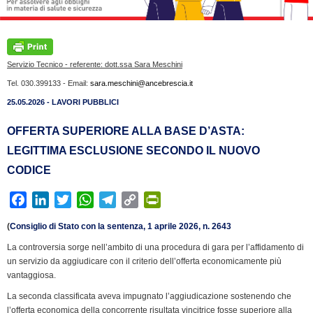
Servizio Tecnico - referente: dott.ssa Sara Meschini
Tel. 030.399133 - Email:
sara.meschini@ancebrescia.it
25.05.2026 - LAVORI PUBBLICI
OFFERTA SUPERIORE ALLA BASE D’ASTA:
LEGITTIMA ESCLUSIONE SECONDO IL NUOVO
CODICE
F
L
T
W
T
C
P
a
i
w
h
e
o
r
(
Consiglio di Stato con la sentenza, 1 aprile 2026, n. 2643
c
n
i
a
l
p
i
La controversia sorge nell’ambito di una procedura di gara per l’affidamento di
e
k
t
t
e
y
n
un servizio da aggiudicare con il criterio dell’offerta economicamente più
b
e
t
s
g
L
t
vantaggiosa.
o
d
e
A
r
i
F
La seconda classificata aveva impugnato l’aggiudicazione sostenendo che
o
I
r
p
a
n
r
l’offerta economica della concorrente risultata vincitrice fosse superiore alla