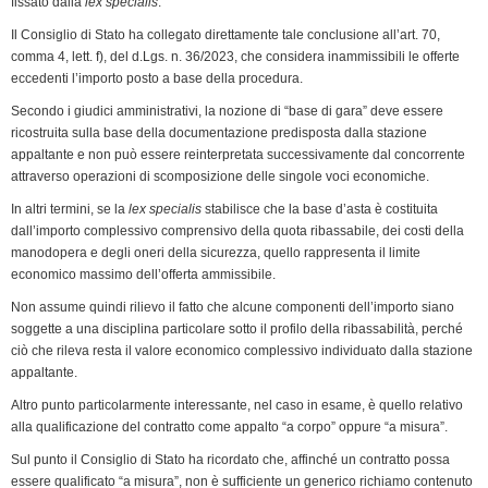
fissato dalla
lex specialis
.
Il Consiglio di Stato ha collegato direttamente tale conclusione all’art. 70,
comma 4, lett. f), del d.Lgs. n. 36/2023, che considera inammissibili le offerte
eccedenti l’importo posto a base della procedura.
Secondo i giudici amministrativi, la nozione di “base di gara” deve essere
ricostruita sulla base della documentazione predisposta dalla stazione
appaltante e non può essere reinterpretata successivamente dal concorrente
attraverso operazioni di scomposizione delle singole voci economiche.
In altri termini, se la
lex specialis
stabilisce che la base d’asta è costituita
dall’importo complessivo comprensivo della quota ribassabile, dei costi della
manodopera e degli oneri della sicurezza, quello rappresenta il limite
economico massimo dell’offerta ammissibile.
Non assume quindi rilievo il fatto che alcune componenti dell’importo siano
soggette a una disciplina particolare sotto il profilo della ribassabilità, perché
ciò che rileva resta il valore economico complessivo individuato dalla stazione
appaltante.
Altro punto particolarmente interessante, nel caso in esame, è quello relativo
alla qualificazione del contratto come appalto “a corpo” oppure “a misura”.
Sul punto il Consiglio di Stato ha ricordato che, affinché un contratto possa
essere qualificato “a misura”, non è sufficiente un generico richiamo contenuto