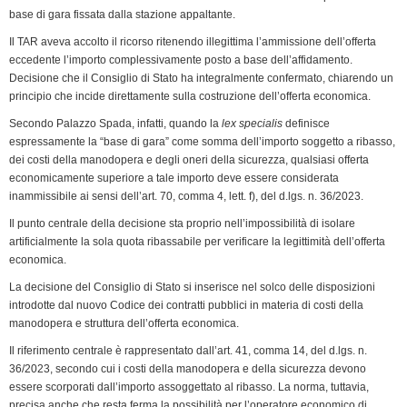
k
n
p
m
k
i
base di gara fissata dalla stazione appaltante.
e
Il TAR aveva accolto il ricorso ritenendo illegittima l’ammissione dell’offerta
n
eccedente l’importo complessivamente posto a base dell’affidamento.
d
Decisione che il Consiglio di Stato ha integralmente confermato, chiarendo un
l
principio che incide direttamente sulla costruzione dell’offerta economica.
y
Secondo Palazzo Spada, infatti, quando la
lex specialis
definisce
espressamente la “base di gara” come somma dell’importo soggetto a ribasso,
dei costi della manodopera e degli oneri della sicurezza, qualsiasi offerta
economicamente superiore a tale importo deve essere considerata
inammissibile ai sensi dell’art. 70, comma 4, lett. f), del d.lgs. n. 36/2023.
Il punto centrale della decisione sta proprio nell’impossibilità di isolare
artificialmente la sola quota ribassabile per verificare la legittimità dell’offerta
economica.
La decisione del Consiglio di Stato si inserisce nel solco delle disposizioni
introdotte dal nuovo Codice dei contratti pubblici in materia di costi della
manodopera e struttura dell’offerta economica.
Il riferimento centrale è rappresentato dall’art. 41, comma 14, del d.lgs. n.
36/2023, secondo cui i costi della manodopera e della sicurezza devono
essere scorporati dall’importo assoggettato al ribasso. La norma, tuttavia,
precisa anche che resta ferma la possibilità per l’operatore economico di