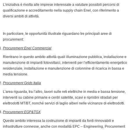
k
n
p
m
k
i
L’iniziativa è rivolta alle imprese interessate a valutare possibili percorsi di
e
qualificazione e accreditamento nella supply chain Enel, con riferimento a
n
diversi ambiti di attività.
d
l
In particolare, le opportunità illustrate riguardano tre principali aree di
y
procurement:
Procurement Enel Commercial
Rientrano in questo ambito attività quali illuminazione pubblica, installazione e
manutenzione di impianti fotovoltaici, interventi per l’efficientamento energetico
residenziale, installazione e manutenzione di colonnine di ricarica in bassa e
media tensione.
Procurement Grids Italia
L’area riguarda, tra l’altro, lavori sulle reti elettriche in media e bassa tensione,
interventi su cabine primarie e centri satellite, scavi e ripristini stradali per
elettrodotti MT/BT, nonché servizi di taglio alberi nelle vicinanze di elettrodotti.
Procurement EGP&TGX
Questo ambito interessa la costruzione di impianti da fonti rinnovabili e
infrastrutture connesse, anche con modalità EPC – Engineering, Procurement