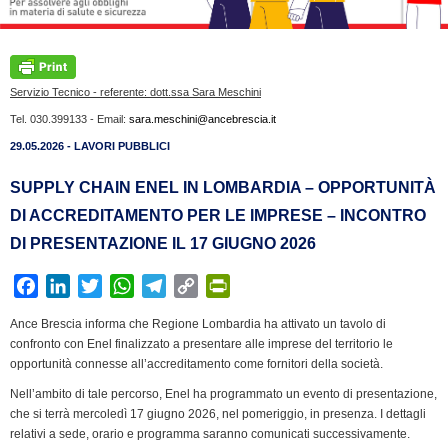
Servizio Tecnico - referente: dott.ssa Sara Meschini
Tel. 030.399133 - Email:
sara.meschini@ancebrescia.it
29.05.2026 - LAVORI PUBBLICI
SUPPLY CHAIN ENEL IN LOMBARDIA – OPPORTUNITÀ
DI ACCREDITAMENTO PER LE IMPRESE – INCONTRO
DI PRESENTAZIONE IL 17 GIUGNO 2026
F
L
T
W
T
C
P
a
i
w
h
e
o
r
Ance Brescia informa che Regione Lombardia ha attivato un tavolo di
c
n
i
a
l
p
i
confronto con Enel finalizzato a presentare alle imprese del territorio le
e
k
t
t
e
y
n
opportunità connesse all’accreditamento come fornitori della società.
b
e
t
s
g
L
t
Nell’ambito di tale percorso, Enel ha programmato un evento di presentazione,
o
d
e
A
r
i
F
che si terrà mercoledì 17 giugno 2026, nel pomeriggio, in presenza. I dettagli
o
I
r
p
a
n
r
relativi a sede, orario e programma saranno comunicati successivamente.