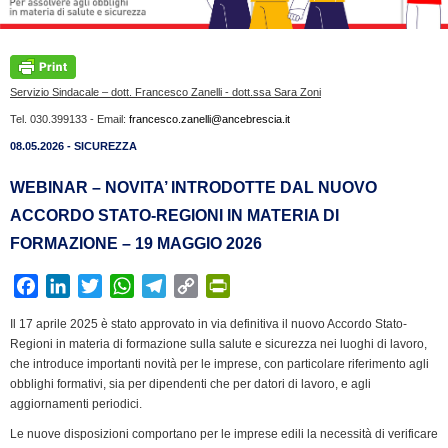
Servizio Sindacale – dott. Francesco Zanelli - dott.ssa Sara Zoni
Tel. 030.399133 - Email:
francesco.zanelli@ancebrescia.it
08.05.2026 - SICUREZZA
WEBINAR – NOVITA’ INTRODOTTE DAL NUOVO
ACCORDO STATO-REGIONI IN MATERIA DI
FORMAZIONE – 19 MAGGIO 2026
F
L
T
W
T
C
P
a
i
w
h
e
o
r
Il 17 aprile 2025 è stato approvato in via definitiva il nuovo Accordo Stato-
c
n
i
a
l
p
i
Regioni in materia di formazione sulla salute e sicurezza nei luoghi di lavoro,
e
k
t
t
e
y
n
che introduce importanti novità per le imprese, con particolare riferimento agli
b
e
t
s
g
L
t
obblighi formativi, sia per dipendenti che per datori di lavoro, e agli
aggiornamenti periodici.
o
d
e
A
r
i
F
o
I
r
p
a
n
r
Le nuove disposizioni comportano per le imprese edili la necessità di verificare