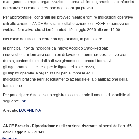
k
n
p
m
k
i
e adeguare la propria organizzazione interna, al fine di garantire la conformità
normativa e la corretta gestione degli obblighi previsti.
e
n
Per approfondire i contenuti del provvedimento e fornire indicazioni operative
utili alle aziende, ANCE Brescia, in collaborazione con ESEB, organizza un
d
webinar formativo, che si terrà martedì 19 maggio 2026 alle ore 15:00.
l
y
Nel corso dell’incontro verranno approfonditi, in particolare:
le principali novità introdotte dal nuovo Accordo Stato-Regioni;
i nuovi obblighi formativi per datori di lavoro, dirigenti, preposti e lavoratori;
durata, contenuti e modalità di svolgimento dei percorsi formativi;
gli aggiornamenti richiesti per le figure della sicurezza;
gli impatti operativi e organizzativi per le imprese edili;
indicazioni pratiche per l’adeguamento aziendale e la pianificazione della
formazione.
Per partecipare è necessario registrarsi compilando il modulo disponibile al
seguente
link
.
Allegato:
LOCANDINA
ANCE Brescia - Riproduzione e utilizzazione riservata ai sensi dell’art. 65
della Legge n. 633/1941
Seguici su