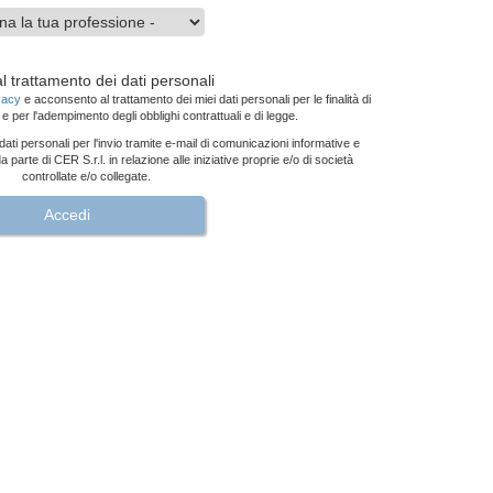
 trattamento dei dati personali
ivacy
e acconsento al trattamento dei miei dati personali per le finalità di
e per l'adempimento degli obblighi contrattuali e di legge.
ati personali per l'invio tramite e-mail di comunicazioni informative e
parte di CER S.r.l. in relazione alle iniziative proprie e/o di società
controllate e/o collegate.