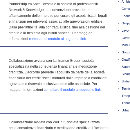
-
Ambie
Partnership tra Ance Brescia e la società di professionisti
-
Comun
Network & Knowledge. La convenzione prevede un
affiancamento delle imprese per curare gli aspetti fiscali, legali
-
Econ
e finanziari per interventi associati alle agevolazioni edilizie.
-
Grupp
Dalla pre-fattibilità, alla contrattualistica, fino alla gestione del
-
Lavori
credito e la richiesta agli Istituti bancari. Per maggiori
-
Lavor
informazioni
compilare il modulo al seguente link
.
-
Modul
-
Notizi
-
Quali
Collaborazione avviata con Italfinance Group , società
specializzata nella consulenza finanziaria e mediazione
-
Sicur
creditizia. L’accordo prevede l’acquisto da parte della società
-
Stam
finanziaria dei crediti fiscali maturati dalle imprese a condizioni
-
Statis
agevolate e riservate esclusivamente alle associate. Per
-
Tecni
maggiori informazioni
compilare il modulo al seguente link
.
-
Trasp
-
Tribut
-
Urban
Collaborazione avviata con WeUnit , società specializzata
nella consulenza finanziaria e mediazione creditizia. L’accordo