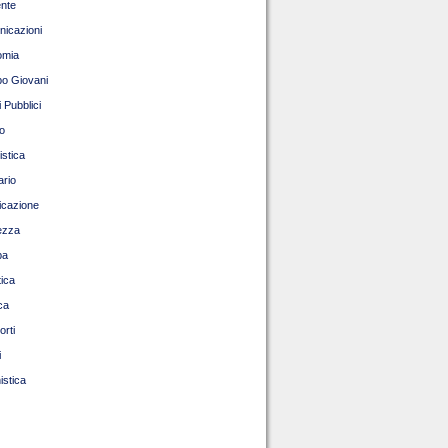
nte
icazioni
omia
o Giovani
 Pubblici
o
istica
ario
ficazione
ezza
pa
tica
ca
orti
i
istica