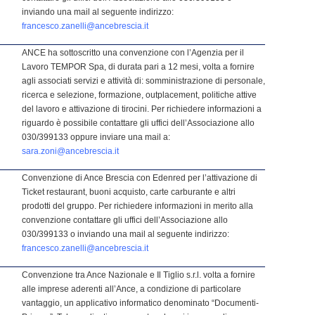
inviando una mail al seguente indirizzo:
francesco.zanelli@ancebrescia.it
ANCE ha sottoscritto una convenzione con l’Agenzia per il
Lavoro TEMPOR Spa, di durata pari a 12 mesi, volta a fornire
agli associati servizi e attività di: somministrazione di personale,
ricerca e selezione, formazione, outplacement, politiche attive
del lavoro e attivazione di tirocini. Per richiedere informazioni a
riguardo è possibile contattare gli uffici dell’Associazione allo
030/399133 oppure inviare una mail a:
sara.zoni@ancebrescia.it
Convenzione di Ance Brescia con Edenred per l’attivazione di
Ticket restaurant, buoni acquisto, carte carburante e altri
prodotti del gruppo. Per richiedere informazioni in merito alla
convenzione contattare gli uffici dell’Associazione allo
030/399133 o inviando una mail al seguente indirizzo:
francesco.zanelli@ancebrescia.it
Convenzione tra Ance Nazionale e Il Tiglio s.r.l. volta a fornire
alle imprese aderenti all’Ance, a condizione di particolare
vantaggio, un applicativo informatico denominato “Documenti-