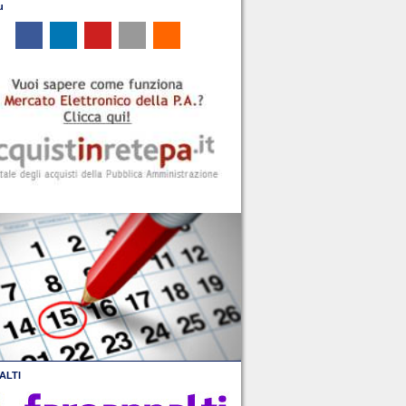
u
ALTI