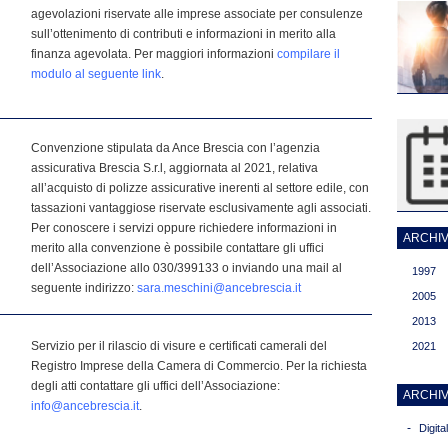
agevolazioni riservate alle imprese associate per consulenze
sull’ottenimento di contributi e informazioni in merito alla
finanza agevolata. Per maggiori informazioni
compilare il
modulo al seguente link
.
Convenzione stipulata da Ance Brescia con l’agenzia
assicurativa Brescia S.r.l, aggiornata al 2021, relativa
all’acquisto di polizze assicurative inerenti al settore edile, con
tassazioni vantaggiose riservate esclusivamente agli associati.
Per conoscere i servizi oppure richiedere informazioni in
ARCHIVI
merito alla convenzione è possibile contattare gli uffici
dell’Associazione allo 030/399133 o inviando una mail al
1997
seguente indirizzo:
sara.meschini@ancebrescia.it
2005
2013
Servizio per il rilascio di visure e certificati camerali del
2021
Registro Imprese della Camera di Commercio. Per la richiesta
degli atti contattare gli uffici dell’Associazione:
ARCHIV
info@ancebrescia.it
.
-
Digit