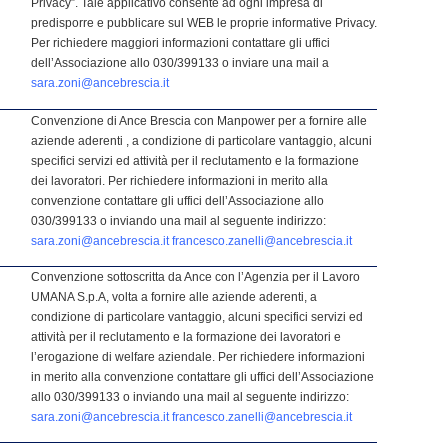
Privacy”. Tale applicativo consente ad ogni impresa di
predisporre e pubblicare sul WEB le proprie informative Privacy.
Per richiedere maggiori informazioni contattare gli uffici
dell’Associazione allo 030/399133 o inviare una mail a
sara.zoni@ancebrescia.it
Convenzione di Ance Brescia con Manpower per a fornire alle
aziende aderenti , a condizione di particolare vantaggio, alcuni
specifici servizi ed attività per il reclutamento e la formazione
dei lavoratori. Per richiedere informazioni in merito alla
convenzione contattare gli uffici dell’Associazione allo
030/399133 o inviando una mail al seguente indirizzo:
sara.zoni@ancebrescia.it
francesco.zanelli@ancebrescia.it
Convenzione sottoscritta da Ance con l’Agenzia per il Lavoro
UMANA S.p.A, volta a fornire alle aziende aderenti, a
condizione di particolare vantaggio, alcuni specifici servizi ed
attività per il reclutamento e la formazione dei lavoratori e
l’erogazione di welfare aziendale. Per richiedere informazioni
in merito alla convenzione contattare gli uffici dell’Associazione
allo 030/399133 o inviando una mail al seguente indirizzo:
sara.zoni@ancebrescia.it
francesco.zanelli@ancebrescia.it