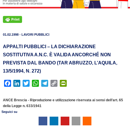
01.02.1998 - LAVORI PUBBLICI
APPALTI PUBBLICI – LA DICHIARAZIONE
SOSTITUTIVA A.N.C. È VALIDA ANCORCHÉ NON
PREVISTA DAL BANDO (TAR ABRUZZO, L’AQUILA,
13/5/1994, N. 272)
F
L
T
W
T
C
P
a
i
w
h
e
o
r
c
n
i
a
l
p
i
ANCE Brescia - Riproduzione e utilizzazione riservata ai sensi dell’art. 65
e
k
t
t
e
y
n
della Legge n. 633/1941
b
e
t
s
g
L
t
Seguici su
o
d
e
A
r
i
F
o
I
r
p
a
n
r