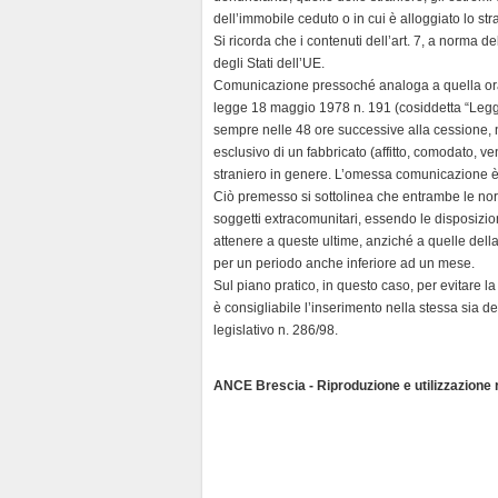
dell’immobile ceduto o in cui è alloggiato lo stra
Si ricorda che i contenuti dell’art. 7, a norma del
degli Stati dell’UE.
Comunicazione pressoché analoga a quella ora ri
legge 18 maggio 1978 n. 191 (cosiddetta “Legge
sempre nelle 48 ore successive alla cessione, 
esclusivo di un fabbricato (affitto, comodato, ve
straniero in genere. L’omessa comunicazione è 
Ciò premesso si sottolinea che entrambe le no
soggetti extracomunitari, essendo le disposizioni 
attenere a queste ultime, anziché a quelle dell
per un periodo anche inferiore ad un mese.
Sul piano pratico, in questo caso, per evitare l
è consigliabile l’inserimento nella stessa sia de
legislativo n. 286/98.
ANCE Brescia - Riproduzione e utilizzazione ri