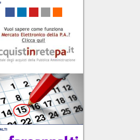
u
ALTI