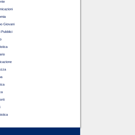
nte
icazioni
omia
o Giovani
 Pubblici
o
istica
ario
ficazione
ezza
pa
tica
ca
orti
i
istica