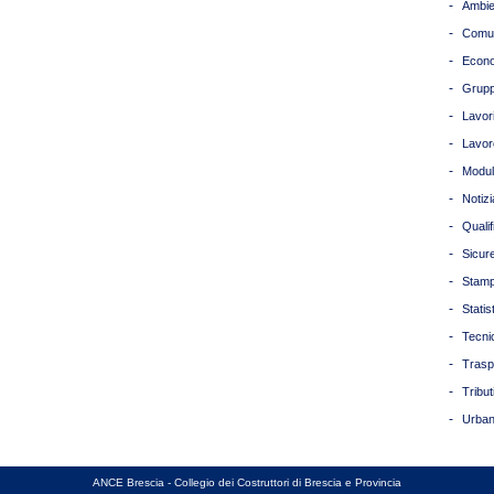
-
Ambie
-
Comun
-
Econ
-
Grupp
-
Lavori
-
Lavor
-
Modul
-
Notizi
-
Quali
-
Sicur
-
Stam
-
Statis
-
Tecni
-
Trasp
-
Tribut
-
Urban
ANCE Brescia - Collegio dei Costruttori di Brescia e Provincia