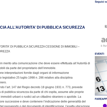
Seguici s
CIA ALL’AUTORITA’ DI PUBBLICA SICUREZZA
ORITA’ DI PUBBLICA SICUREZZA CESSIONE DI IMMOBILI –
CUREZZA
EVENTI
 in merito alla comunicazione che deve essere effettuata all’Autorità di
bili da parte del proprietario dell’immobile.
ne interpretazioni fornite dagli organi di informazione
egislativo 25 luglio 1998 n. 286 relativo alla disciplina
niero.
mando l’art. 147 del Regio decreto 18 giugno 1931 n. 773, prevede
tà di pubblica sicurezza da parte di chi ospita, assume alle proprie
immobili urbani o rustici ad un cittadino straniero o apolide. La
FAREAPP
ore successive e deve contenere l’indicazione delle generalità del
 del passaporto o del documento di identificazione, l’esatta ubicazione