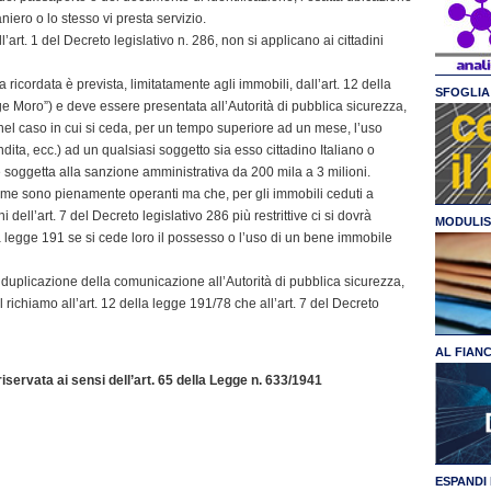
niero o lo stesso vi presta servizio.
l’art. 1 del Decreto legislativo n. 286, non si applicano ai cittadini
cordata è prevista, limitatamente agli immobili, dall’art. 12 della
SFOGLIA 
 Moro”) e deve essere presentata all’Autorità di pubblica sicurezza,
nel caso in cui si ceda, per un tempo superiore ad un mese, l’uso
ndita, ecc.) ad un qualsiasi soggetto sia esso cittadino Italiano o
soggetta alla sanzione amministrativa da 200 mila a 3 milioni.
rme sono pienamente operanti ma che, per gli immobili ceduti a
dell’art. 7 del Decreto legislativo 286 più restrittive ci si dovrà
MODULIS
a legge 191 se si cede loro il possesso o l’uso di un bene immobile
a duplicazione della comunicazione all’Autorità di pubblica sicurezza,
l richiamo all’art. 12 della legge 191/78 che all’art. 7 del Decreto
AL FIAN
servata ai sensi dell’art. 65 della Legge n. 633/1941
ESPANDI 