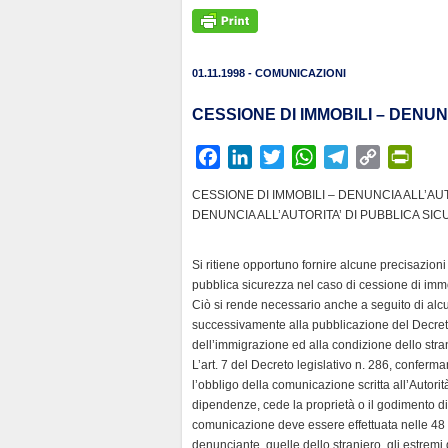
01.11.1998 - COMUNICAZIONI
CESSIONE DI IMMOBILI – DENUN
F
L
T
W
T
C
P
a
i
w
h
e
o
r
CESSIONE DI IMMOBILI – DENUNCIA ALL’AUT
c
n
i
a
l
p
i
DENUNCIA ALL’AUTORITA’ DI PUBBLICA SI
e
k
t
t
e
y
n
b
e
t
s
g
L
t
Si ritiene opportuno fornire alcune precisazioni
o
d
e
A
r
i
F
pubblica sicurezza nel caso di cessione di immo
o
I
r
p
a
n
r
Ciò si rende necessario anche a seguito di alcu
k
n
p
m
k
i
successivamente alla pubblicazione del Decreto l
dell’immigrazione ed alla condizione dello stra
e
L’art. 7 del Decreto legislativo n. 286, confer
n
l’obbligo della comunicazione scritta all’Autori
d
dipendenze, cede la proprietà o il godimento di 
l
comunicazione deve essere effettuata nelle 48 
y
denunciante, quelle dello straniero, gli estremi