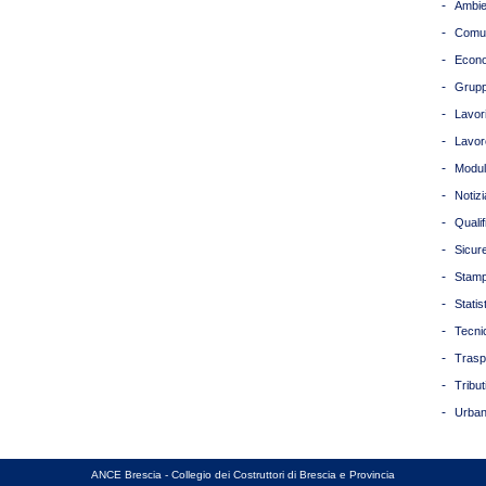
-
Ambie
-
Comun
-
Econ
-
Grupp
-
Lavori
-
Lavor
-
Modul
-
Notizi
-
Quali
-
Sicur
-
Stam
-
Statis
-
Tecni
-
Trasp
-
Tribut
-
Urban
ANCE Brescia - Collegio dei Costruttori di Brescia e Provincia