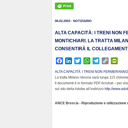
06.02.2003 - NOTIZIARIO
ALTA CAPACITÀ: I TRENI NON 
MONTICHIARI. LA TRATTA MILA
CONSENTIRÀ IL COLLEGAMENTO 
F
L
T
W
T
C
P
a
i
w
h
e
o
r
ALTA CAPACITÀ: I TRENI NON FERMERANNO 
c
n
i
a
l
p
i
La tratta Milano-Verona sarà lunga 115 chilometr
e
k
t
t
e
y
n
Il documenti è in formato PDF Acrobat – per vis
b
e
t
s
g
L
t
sul sito della Adobe all’indirizzo
http://www.adob
o
d
e
A
r
i
F
o
I
r
p
a
n
r
ANCE Brescia - Riproduzione e utilizzazione ri
k
n
p
m
k
i
e
n