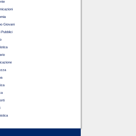
nte
icazioni
omia
o Giovani
 Pubblici
o
istica
ario
ficazione
ezza
pa
tica
ca
orti
i
istica