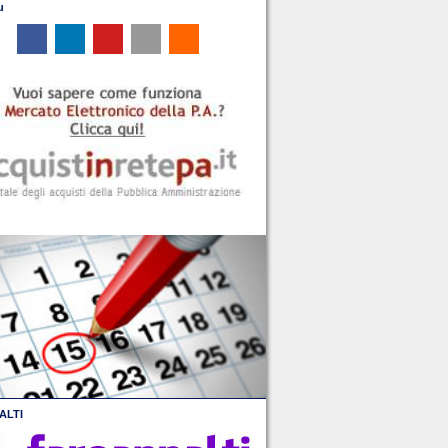
u
ALTI