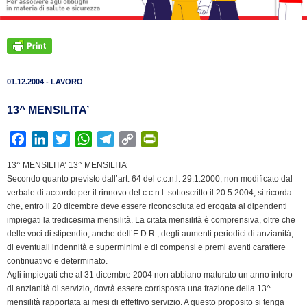
01.12.2004 - LAVORO
13^ MENSILITA’
F
L
T
W
T
C
P
a
i
w
h
e
o
r
13^ MENSILITA’ 13^ MENSILITA’
c
n
i
a
l
p
i
Secondo quanto previsto dall’art. 64 del c.c.n.l. 29.1.2000, non modificato dal
e
k
t
t
e
y
n
verbale di accordo per il rinnovo del c.c.n.l. sottoscritto il 20.5.2004, si ricorda
b
e
t
s
g
L
t
che, entro il 20 dicembre deve essere riconosciuta ed erogata ai dipendenti
impiegati la tredicesima mensilità. La citata mensilità è comprensiva, oltre che
o
d
e
A
r
i
F
delle voci di stipendio, anche dell’E.D.R., degli aumenti periodici di anzianità,
o
I
r
p
a
n
r
di eventuali indennità e superminimi e di compensi e premi aventi carattere
k
n
p
m
k
i
continuativo e determinato.
e
Agli impiegati che al 31 dicembre 2004 non abbiano maturato un anno intero
n
di anzianità di servizio, dovrà essere corrisposta una frazione della 13^
mensilità rapportata ai mesi di effettivo servizio. A questo proposito si tenga
d