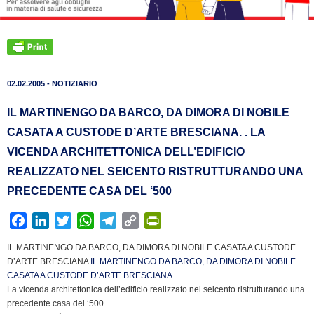
02.02.2005 - NOTIZIARIO
IL MARTINENGO DA BARCO, DA DIMORA DI NOBILE
CASATA A CUSTODE D’ARTE BRESCIANA. . LA
VICENDA ARCHITETTONICA DELL’EDIFICIO
REALIZZATO NEL SEICENTO RISTRUTTURANDO UNA
PRECEDENTE CASA DEL ‘500
F
L
T
W
T
C
P
a
i
w
h
e
o
r
IL MARTINENGO DA BARCO, DA DIMORA DI NOBILE CASATA A CUSTODE
c
n
i
a
l
p
i
D’ARTE BRESCIANA
IL MARTINENGO DA BARCO, DA DIMORA DI NOBILE
e
k
t
t
e
y
n
CASATA A CUSTODE D’ARTE BRESCIANA
b
e
t
s
g
L
t
La vicenda architettonica dell’edificio realizzato nel seicento ristrutturando una
precedente casa del ‘500
o
d
e
A
r
i
F