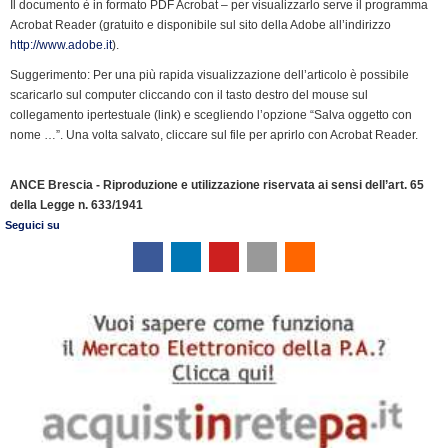
Il documento è in formato PDF Acrobat – per visualizzarlo serve il programma
o
I
r
p
a
n
r
Acrobat Reader (gratuito e disponibile sul sito della Adobe all’indirizzo
k
n
p
m
k
i
http://www.adobe.it
).
e
Suggerimento: Per una più rapida visualizzazione dell’articolo è possibile
n
scaricarlo sul computer cliccando con il tasto destro del mouse sul
d
collegamento ipertestuale (link) e scegliendo l’opzione “Salva oggetto con
l
nome …”. Una volta salvato, cliccare sul file per aprirlo con Acrobat Reader.
y
ANCE Brescia - Riproduzione e utilizzazione riservata ai sensi dell’art. 65
della Legge n. 633/1941
Seguici su