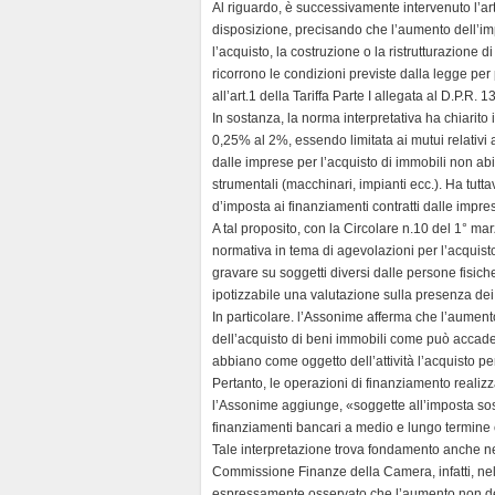
Al riguardo, è successivamente intervenuto l’art
disposizione, precisando che l’aumento dell’impo
l’acquisto, la costruzione o la ristrutturazione d
ricorrono le condizioni previste dalla legge per 
all’art.1 della Tariffa Parte I allegata al D.P.R. 
In sostanza, la norma interpretativa ha chiarito
0,25% al 2%, essendo limitata ai mutui relativ
dalle imprese per l’acquisto di immobili non abita
strumentali (macchinari, impianti ecc.). Ha tutta
d’imposta ai finanziamenti contratti dalle impres
A tal proposito, con la Circolare n.10 del 1° mar
normativa in tema di agevolazioni per l’acquist
gravare su soggetti diversi dalle persone fisich
ipotizzabile una valutazione sulla presenza dei 
In particolare. l’Assonime afferma che l’aument
dell’acquisto di beni immobili come può accader
abbiano come oggetto dell’attività l’acquisto per 
Pertanto, le operazioni di finanziamento realizz
l’Assonime aggiunge, «soggette all’imposta sostitu
finanziamenti bancari a medio e lungo termine 
Tale interpretazione trova fondamento anche neg
Commissione Finanze della Camera, infatti, nel
espressamente osservato che l’aumento non deve