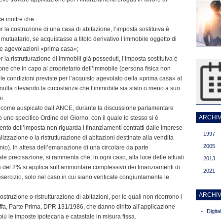
.
e inoltre che:
 la costruzione di una casa di abitazione, l’imposta sostituiva è
 mutuatario, se acquistasse a titolo derivativo l’immobile oggetto di
te agevolazioni «prima casa»;
la ristrutturazione di immobili già posseduti, l’imposta sostituiva è
one che in capo al proprietario dell’immobile (persona fisica non
 le condizioni previste per l’acquisto agevolato della «prima casa» al
ulla rilevando la circostanza che l’immobile sia stato o meno a suo
i.
e, come auspicato dall’ANCE, durante la discussione parlamentare
ARCHIVI
o uno specifico Ordine del Giorno, con il quale lo stesso si è
to dell’imposta non riguarda i finanziamenti contratti dalle imprese
1997
alizzazione o la ristrutturazione di abitazioni destinate alla vendita
2005
nio). In attesa dell’emanazione di una circolare da parte
le precisazione, si rammenta che, in ogni caso, alla luce delle attuali
2013
ota del 2% si applica sull’ammontare complessivo dei finanziamenti di
2021
sercizio, solo nel caso in cui siano verificate congiuntamente le
ARCHIV
costruzione o ristrutturazione di abitazioni, per le quali non ricorrono i
 Tariffa, Parte Prima, DPR 131/1986, che danno diritto all’applicazione
-
Digit
più le imposte ipotecaria e catastale in misura fissa.