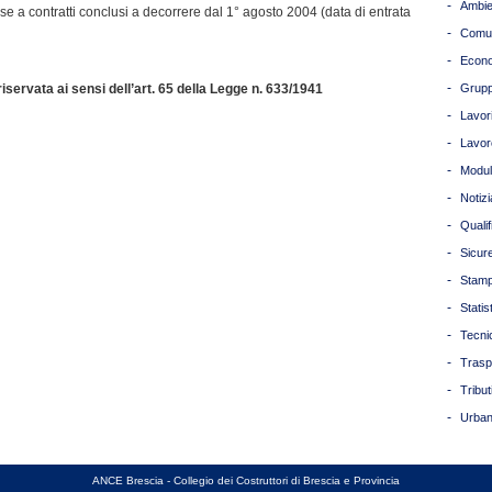
-
Ambie
e a contratti conclusi a decorrere dal 1° agosto 2004 (data di entrata
-
Comun
-
Econ
-
servata ai sensi dell’art. 65 della Legge n. 633/1941
Grupp
-
Lavori
-
Lavor
-
Modul
-
Notizi
-
Quali
-
Sicur
-
Stam
-
Statis
-
Tecni
-
Trasp
-
Tribut
-
Urban
ANCE Brescia - Collegio dei Costruttori di Brescia e Provincia