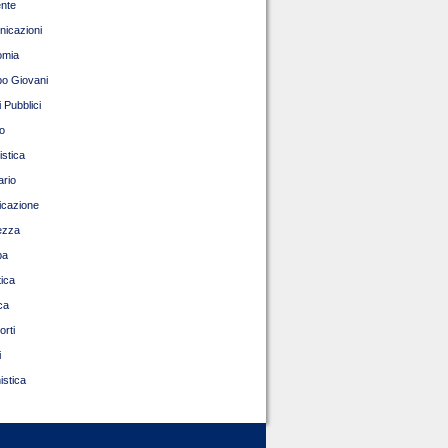
nte
icazioni
omia
o Giovani
 Pubblici
o
istica
ario
ficazione
ezza
pa
tica
ca
orti
i
istica