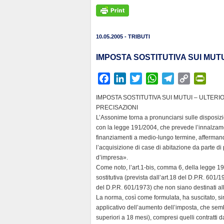
10.05.2005 - TRIBUTI
IMPOSTA SOSTITUTIVA SUI MUTU
F
L
T
W
T
C
P
a
i
w
h
e
o
r
IMPOSTA SOSTITUTIVA SUI MUTUI – ULTERIO
c
n
i
a
l
p
i
PRECISAZIONI
e
k
t
t
e
y
n
L’Assonime torna a pronunciarsi sulle disposizio
b
e
t
s
g
L
t
con la legge 191/2004, che prevede l’innalzamen
finanziamenti a medio-lungo termine, affermand
o
d
e
A
r
i
F
l’acquisizione di case di abitazione da parte di
o
I
r
p
a
n
r
d’impresa».
k
n
p
m
k
i
Come noto, l’art.1-bis, comma 6, della legge 19
e
sostitutiva (prevista dall’art.18 del D.P.R. 601/1
n
del D.P.R. 601/1973) che non siano destinati al
La norma, così come formulata, ha suscitato, sin
d
applicativo dell’aumento dell’imposta, che sembr
l
superiori a 18 mesi), compresi quelli contratti d
y