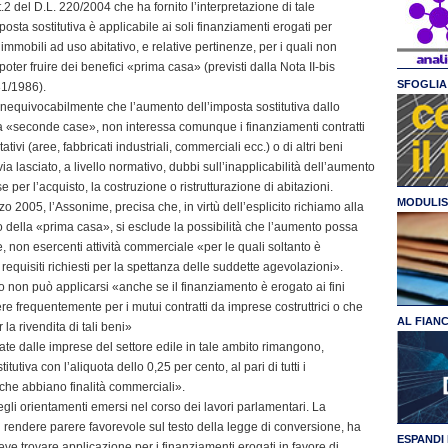
.2 del D.L. 220/2004 che ha fornito l’interpretazione di tale
sta sostitutiva è applicabile ai soli finanziamenti erogati per
i immobili ad uso abitativo, e relative pertinenze, per i quali non
poter fruire dei benefici «prima casa» (previsti dalla Nota II-bis
SFOGLIA 
131/1986).
 inequivocabilmente che l’aumento dell’imposta sostitutiva dallo
i a «seconde case», non interessa comunque i finanziamenti contratti
tivi (aree, fabbricati industriali, commerciali ecc.) o di altri beni
via lasciato, a livello normativo, dubbi sull’inapplicabilità dell’aumento
e per l’acquisto, la costruzione o ristrutturazione di abitazioni.
MODULIS
zo 2005, l’Assonime, precisa che, in virtù dell’esplicito richiamo alla
o della «prima casa», si esclude la possibilità che l’aumento possa
e, non esercenti attività commerciale «per le quali soltanto è
requisiti richiesti per la spettanza delle suddette agevolazioni».
o non può applicarsi «anche se il finanziamento è erogato ai fini
e frequentemente per i mutui contratti da imprese costruttrici o che
AL FIAN
la rivendita di tali beni»
ate dalle imprese del settore edile in tale ambito rimangono,
tiva con l’aliquota dello 0,25 per cento, al pari di tutti i
che abbiano finalità commerciali».
li orientamenti emersi nel corso dei lavori parlamentari. La
 rendere parere favorevole sul testo della legge di conversione, ha
ESPANDI 
 trovare applicazione per i finanziamenti erogati in favore di