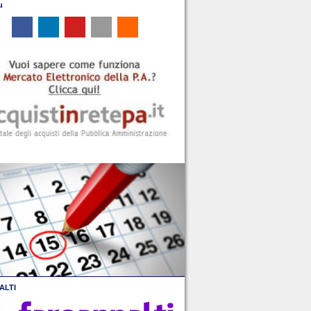
u
ALTI