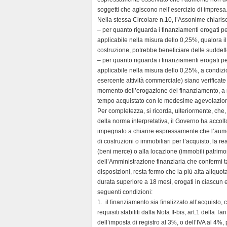
soggetti che agiscono nell’esercizio di impresa
Nella stessa Circolare n.10, l’Assonime chiarisc
– per quanto riguarda i finanziamenti erogati per
applicabile nella misura dello 0,25%, qualora il
costruzione, potrebbe beneficiare delle suddet
– per quanto riguarda i finanziamenti erogati per 
applicabile nella misura dello 0,25%, a condizi
esercente attività commerciale) siano verificate
momento dell’erogazione del finanziamento, a n
tempo acquistato con le medesime agevolazion
Per completezza, si ricorda, ulteriormente, ch
della norma interpretativa, il Governo ha accolt
impegnato a chiarire espressamente che l’aumen
di costruzioni o immobiliari per l’acquisto, la re
(beni merce) o alla locazione (immobili patrimo
dell’Amministrazione finanziaria che confermi ta
disposizioni, resta fermo che la più alta aliqu
durata superiore a 18 mesi, erogati in ciascun e
seguenti condizioni:
1. il finanziamento sia finalizzato all’acquisto, 
requisiti stabiliti dalla Nota II-bis, art.1 della
dell’imposta di registro al 3%, o dell’IVA al 4%, 