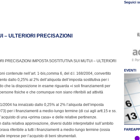
Seguici s
I – ULTERIORI PRECISAZIONI
RI PRECISAZIONI IMPOSTA SOSTITUTIVA SUI MUTUI – ULTERIORI
EVENTI
ni contenute nell’art. 1-bis,comma 6, del d.l. 168/2004, convertito
to dallo 0,25% al 2% dell’aliquota dell’imposta sostitutiva per i
o che la disposizione in esame riguarda «i soli finanziamenti per
 persone fisiche e che comunque non siano riferibili ad attività
1/2004 ha innalzato dallo 0,25% al 2% l’aliquota dell’imposta
973) per i finanziamenti a medio-lungo termine (di cui agli artt.15 e ss.
l’acquisto di una «prima casa» e delle relative pertinenze.
 dalla relativa approvazione, diversi dubbi interpretativi sull’ambito
ava riferibile a tutti i finanziamenti a medio-lungo termine (ossia
FAREAPP
alle imprese per l’acquisto di beni strumentali.