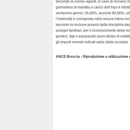
l
Secondo le norme vigenti, in caso di ricovero in
y
giornaliera di malattia a carico dell’Inps è rido
ventesimo giorno; 26,66%, anziché 66,66%, oltre
l’indennità è corrisposta nella misura intera norm
secondo la nozione propria della disciplina deg
assegni familiari, per il riconoscimento della vi
genitori, figli o equiparati) siano titolari di r
gli importi mensili indicati dalla citata circolare.
ANCE Brescia - Riproduzione e utilizzazione ri