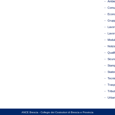
-
Ambie
-
Comun
-
Econ
-
Grupp
-
Lavori
-
Lavor
-
Modul
-
Notizi
-
Quali
-
Sicur
-
Stam
-
Statis
-
Tecni
-
Trasp
-
Tribut
-
Urban
ANCE Brescia - Collegio dei Costruttori di Brescia e Provincia