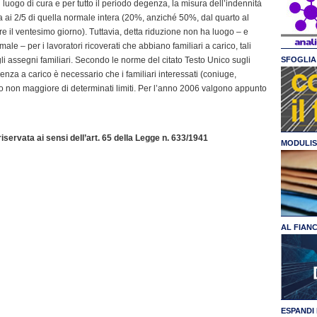
 luogo di cura e per tutto il periodo degenza, la misura dell’indennità
tta ai 2/5 di quella normale intera (20%, anziché 50%, dal quarto al
 il ventesimo giorno). Tuttavia, detta riduzione non ha luogo – e
ale – per i lavoratori ricoverati che abbiano familiari a carico, tali
li assegni familiari. Secondo le norme del citato Testo Unico sugli
SFOGLIA 
venza a carico è necessario che i familiari interessati (coniuge,
eddito non maggiore di determinati limiti. Per l’anno 2006 valgono appunto
servata ai sensi dell’art. 65 della Legge n. 633/1941
MODULIS
AL FIAN
ESPANDI 