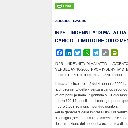
28.02.2006 - LAVORO
INPS – INDENNITA’ DI MALATTI
CARICO – LIMITI DI REDDITO M
F
L
T
W
T
C
P
a
i
w
h
e
o
r
INPS – INDENNITA’ DI MALATTIA – LAVORATO
c
n
i
a
l
p
i
MENSILE ANNO 2006 INPS – INDENNITA’ DI 
e
k
t
t
e
y
n
– LIMITI DI REDDITO MENSILE ANNO 2006
b
e
t
s
g
L
t
L’Inps con circolare n. 2 del 4 gennaio 2006 ha i
o
d
e
A
r
i
F
riconoscimento della vivenza a carico secondo l
o
I
r
p
a
n
r
valere per il periodo 1° gennaio al 31 dicembr
k
n
p
m
k
i
– euro 602,17mensili per il coniuge, per un geni
– euro 1.053,80 mensili per due genitori.
e
Per la generalità delle imprese i limiti di reddit
n
di famiglia (per i quali vale la diversa discipli
d
determinazione dell’indennità economica di malat