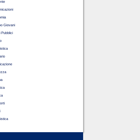
nte
icazioni
omia
o Giovani
 Pubblici
o
istica
ario
ficazione
ezza
pa
tica
ca
orti
i
istica