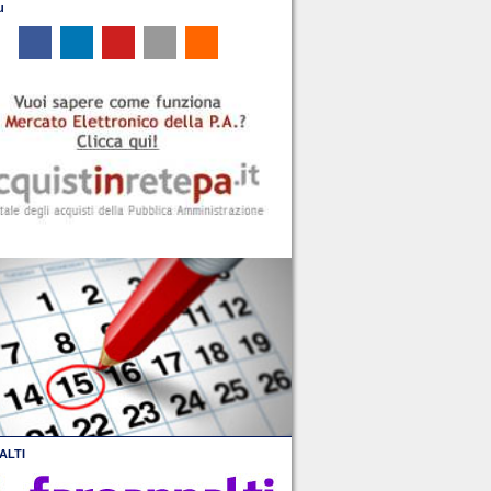
u
ALTI