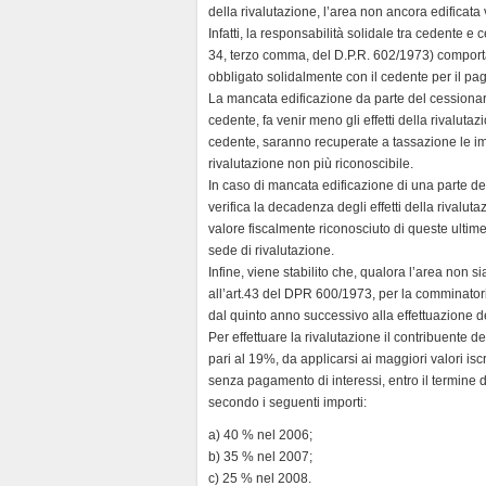
della rivalutazione, l’area non ancora edificat
Infatti, la responsabilità solidale tra cedente e 
34, terzo comma, del D.P.R. 602/1973) comporta c
obbligato solidalmente con il cedente per il pa
La mancata edificazione da parte del cessionario
cedente, fa venir meno gli effetti della rivaluta
cedente, saranno recuperate a tassazione le imp
rivalutazione non più riconoscibile.
In caso di mancata edificazione di una parte de
verifica la decadenza degli effetti della rivalu
valore fiscalmente riconosciuto di queste ultime
sede di rivalutazione.
Infine, viene stabilito che, qualora l’area non sia 
all’art.43 del DPR 600/1973, per la comminatori
dal quinto anno successivo alla effettuazione de
Per effettuare la rivalutazione il contribuente 
pari al 19%, da applicarsi ai maggiori valori iscr
senza pagamento di interessi, entro il termine d
secondo i seguenti importi:
a) 40 % nel 2006;
b) 35 % nel 2007;
c) 25 % nel 2008.