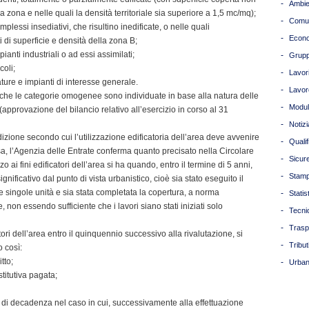
-
Ambie
la zona e nelle quali la densità territoriale sia superiore a 1,5 mc/mq);
-
Comun
mplessi insediativi, che risultino inedificate, o nelle quali
-
Econ
i di superficie e densità della zona B;
pianti industriali o ad essi assimilati;
-
Grupp
coli;
-
Lavori
zature e impianti di interesse generale.
-
Lavor
ia che le categorie omogenee sono individuate in base alla natura delle
-
Modul
 (approvazione del bilancio relativo all’esercizio in corso al 31
-
Notizi
izione secondo cui l’utilizzazione edificatoria dell’area deve avvenire
-
Quali
ssa, l’Agenzia delle Entrate conferma quanto precisato nella Circolare
-
Sicur
 ai fini edificatori dell’area si ha quando, entro il termine di 5 anni,
-
Stam
ignificativo dal punto di vista urbanistico, cioè sia stato eseguito il
e singole unità e sia stata completata la copertura, a norma
-
Statis
, non essendo sufficiente che i lavori siano stati iniziati solo
-
Tecni
-
Trasp
ori dell’area entro il quinquennio successivo alla rivalutazione, si
-
Tribut
 così:
tto;
-
Urban
titutiva pagata;
i di decadenza nel caso in cui, successivamente alla effettuazione