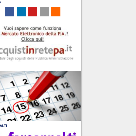
u
ALTI