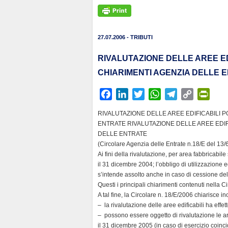
27.07.2006 - TRIBUTI
RIVALUTAZIONE DELLE AREE E
CHIARIMENTI AGENZIA DELLE 
F
L
T
W
T
C
P
a
i
w
h
e
o
r
RIVALUTAZIONE DELLE AREE EDIFICABILI 
c
n
i
a
l
p
i
ENTRATE RIVALUTAZIONE DELLE AREE EDIF
e
k
t
t
e
y
n
DELLE ENTRATE
b
e
t
s
g
L
t
(Circolare Agenzia delle Entrate n.18/E del 13/
Ai fini della rivalutazione, per area fabbricabi
o
d
e
A
r
i
F
il 31 dicembre 2004; l’obbligo di utilizzazione 
o
I
r
p
a
n
r
s’intende assolto anche in caso di cessione del
k
n
p
m
k
i
Questi i principali chiarimenti contenuti nella 
e
A tal fine, la Circolare n. 18/E/2006 chiarisce in
n
– la rivalutazione delle aree edificabili ha effe
– possono essere oggetto di rivalutazione le a
d
il 31 dicembre 2005 (in caso di esercizio coinci