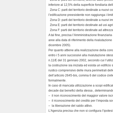
inferiore al 12,5% della superficie fondiaria del
 Zona C: parti del territorio destinate a nuovi co
l’edificazione preesistente non raggiunga i limit
 Zona D: parti del territorio destinate a nuovi im
 Zona E: parti del territorio destinate ad usi agri
 Zona F: parti del territorio destinate ad attrez
A tal fine, precisa l’Amministrazione finanziar
aree alla data di riferimento della rivalutazione
dicembre 2005).
Per quanto attiene alla realizzazione della cond
entro i 5 anni successivi alla rivalutazione ste
n.11/E del 31 gennaio 2002, secondo cui l’utilizzo
la costruzione sia iniziata ed esista un edificio s
rustico comprensivo delle mura perimetrali dell
dell’articolo 2645-bis, comma 6 del codice civile
formalmente.
In caso di mancata utilizzazione a scopi edificat
decade dai benefici della stessa , determinando
– il non riconoscimento del maggior valore iscri
– il riconoscimento del credito per l’imposta sos
– la liberazione del saldo attivo.
L’Agenzia precisa che non si configura l’ipotes