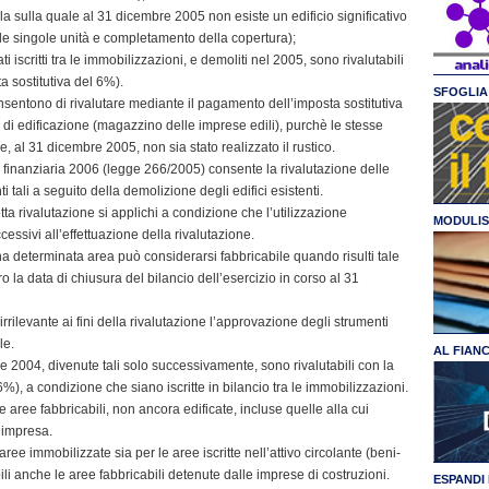
a sulla quale al 31 dicembre 2005 non esiste un edificio significativo
le singole unità e completamento della copertura);
i iscritti tra le immobilizzazioni, e demoliti nel 2005, sono rivalutabili
ta sostitutiva del 6%).
SFOGLIA 
onsentono di rivalutare mediante il pagamento dell’imposta sostitutiva
i di edificazione (magazzino delle imprese edili), purchè le stesse
, al 31 dicembre 2005, non sia stato realizzato il rustico.
 finanziaria 2006 (legge 266/2005) consente la rivalutazione delle
i tali a seguito della demolizione degli edifici esistenti.
 rivalutazione si applichi a condizione che l’utilizzazione
MODULIS
cessivi all’effettuazione della rivalutazione.
na determinata area può considerarsi fabbricabile quando risulti tale
la data di chiusura del bilancio dell’esercizio in corso al 31
ilevante ai fini della rivalutazione l’approvazione degli strumenti
le.
AL FIAN
re 2004, divenute tali solo successivamente, sono rivalutabili con la
%), a condizione che siano iscritte in bilancio tra le immobilizzazioni.
 aree fabbricabili, non ancora edificate, incluse quelle alla cui
d’impresa.
aree immobilizzate sia per le aree iscritte nell’attivo circolante (beni-
i anche le aree fabbricabili detenute dalle imprese di costruzioni.
ESPANDI 