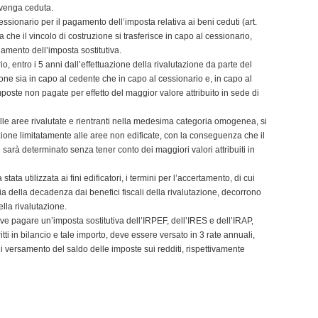
a venga ceduta.
cessionario per il pagamento dell’imposta relativa ai beni ceduti (art.
he il vincolo di costruzione si trasferisce in capo al cessionario,
gamento dell’imposta sostitutiva.
, entro i 5 anni dall’effettuazione della rivalutazione da parte del
zione sia in capo al cedente che in capo al cessionario e, in capo al
oste non pagate per effetto del maggior valore attribuito in sede di
lle aree rivalutate e rientranti nella medesima categoria omogenea, si
tazione limitatamente alle aree non edificate, con la conseguenza che il
 sarà determinato senza tener conto dei maggiori valori attribuiti in
stata utilizzata ai fini edificatori, i termini per l’accertamento, di cui
a della decadenza dai benefici fiscali della rivalutazione, decorrono
lla rivalutazione.
deve pagare un’imposta sostitutiva dell’IRPEF, dell’IRES e dell’IRAP,
itti in bilancio e tale importo, deve essere versato in 3 rate annuali,
i versamento del saldo delle imposte sui redditi, rispettivamente