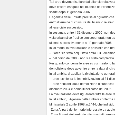
Tali aree devono risultare dal bilancio relativo 
deve essere eseguita nel bilancio dell’esercizi
scade dopo 1° gennaio 2006.
L’Agenzia delle Entrate precisa al riguardo che
entro il termine di chiusura del bilancio relativ
all’esercizio successivo.
In sostanza, entro il 31 dicembre 2005, non deve 
vista urbanistico (rustico con copertura), non a
ultimati successivamente al 1° gennaio 2006.
In tal modo, la rivalutazione è possibile con rif
– l’area sia stata acquistata entro il 31 dicemb
– nel corso del 2005, non sia stato completato il
Per quanto concerne le aree su cui insistono fa
demolizione deve avvenire entro la data di chiu
In tal ambito, si applica la rivalutazione general
– aree iscritte tra le immobilizzazioni al 31 di
– aree risultanti dalla demolizione di fabbricati 
dicembre 2004 e demoliti nel corso del 2005.
La rivalutazione deve riguardare tutte le aree 
In tal ambito, l’Agenzia delle Entrate conferma 
Ministeriale 2 aprile 1968, n.1444, che individua
 Zona A: parti del territorio interessate da aggl
 Zona B: parti del territorio, diverse dalle pre