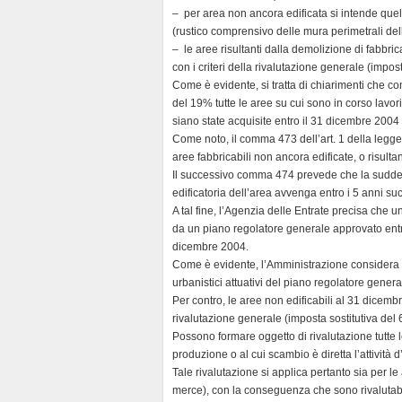
l
– per area non ancora edificata si intende quell
y
(rustico comprensivo delle mura perimetrali del
– le aree risultanti dalla demolizione di fabbricat
con i criteri della rivalutazione generale (impos
Come è evidente, si tratta di chiarimenti che c
del 19% tutte le aree su cui sono in corso lavor
siano state acquisite entro il 31 dicembre 2004 e
Come noto, il comma 473 dell’art. 1 della legge
aree fabbricabili non ancora edificate, o risultant
Il successivo comma 474 prevede che la suddetta
edificatoria dell’area avvenga entro i 5 anni suc
A tal fine, l’Agenzia delle Entrate precisa che u
da un piano regolatore generale approvato entro 
dicembre 2004.
Come è evidente, l’Amministrazione considera irr
urbanistici attuativi del piano regolatore genera
Per contro, le aree non edificabili al 31 dicemb
rivalutazione generale (imposta sostitutiva del 6
Possono formare oggetto di rivalutazione tutte le
produzione o al cui scambio è diretta l’attività 
Tale rivalutazione si applica pertanto sia per le 
merce), con la conseguenza che sono rivalutabil