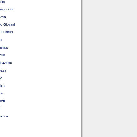
nte
icazioni
omia
o Giovani
 Pubblici
o
istica
ario
ficazione
ezza
pa
tica
ca
orti
i
istica