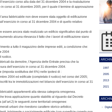
all’esercizio corso alla data del 31 dicembre 2004 e la rivalutazione
o in corso al 31 dicembre 2005, per il quale il termine di approvazione
 l’area fabbricabile non deve essere stata oggetto di edificazione
o all’esercizio in corso al 31 dicembre 2004 e di quello relativo
essere ancora stato realizzato un edificio significativo dal punto di
ssumendo alcuna rilevanza il fatto che i lavori di edificazione siano
erimento a tutto il magazzino delle imprese edili, a condizione che:
re 2004
 rustico.
ARCHIVI
bbricati da demolire, l’Agenzia delle Entrate precisa che la
sura dell’esercizio in corso al 31 dicembre 2004.
1997
e (imposta sostitutiva del 6%) nelle ipotesi di :
2005
cembre 2004 ed edificate (completato il rustico) nel corso del 2005;
2013
iscritti tra le immobilizzazioni nel bilancio dell’esercizio in corso al 31
2021
fabbricabili appartenenti alla stessa categoria omogenea.
che trova applicazione quanto stabilito al riguardo dal Decreto
ARCHIV
 (all’art.2) le seguenti zone territoriali omogenee:
omerati urbani che rivestono carattere storico-artistico;
-
Digit
cedenti, totalmente o parzialmente edificate (con superficie coperta non