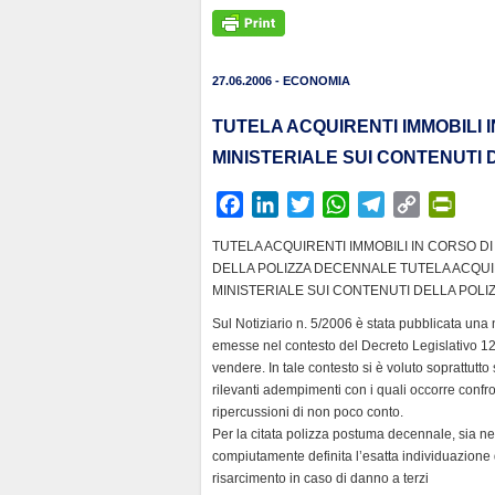
27.06.2006 - ECONOMIA
TUTELA ACQUIRENTI IMMOBILI 
MINISTERIALE SUI CONTENUTI
F
L
T
W
T
C
P
a
i
w
h
e
o
r
TUTELA ACQUIRENTI IMMOBILI IN CORSO D
c
n
i
a
l
p
i
DELLA POLIZZA DECENNALE TUTELA ACQUI
e
k
t
t
e
y
n
MINISTERIALE SUI CONTENUTI DELLA POL
b
e
t
s
g
L
t
Sul Notiziario n. 5/2006 è stata pubblicata una 
o
d
e
A
r
i
F
emesse nel contesto del Decreto Legislativo 12
o
I
r
p
a
n
r
vendere. In tale contesto si è voluto soprattutto
k
n
p
m
k
i
rilevanti adempimenti con i quali occorre confr
ripercussioni di non poco conto.
e
Per la citata polizza postuma decennale, sia ne
n
compiutamente definita l’esatta individuazione d
d
risarcimento in caso di danno a terzi