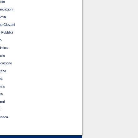
nte
icazioni
omia
o Giovani
 Pubblici
o
istica
ario
ficazione
ezza
pa
tica
ca
orti
i
istica