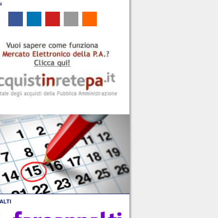
u
ALTI