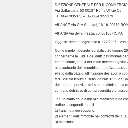
DIREZIONE GENERALE PER IL COMMERCIO L
Via Sallustiana, 53-00187 Roma Ufficio C5
Tel. 06/47035371 – Fax 06/47055379
All’ ANCE Via G. A.Guattani, 16-18 00161 RO
All’ ANIA Via della Frezza, 70 00186 ROMA
Oggetto: decreto legislativo n. 122/2005 – Assic
Come è noto il decreto legislativo 20 giugno 20
concernente la Tutela dei diritti patrimoniali deg
In particolare, l’art. 4 del citato decreto legisl
all’acquirente dell’immobile una polizza assicu
effetto dalla data di ultimazione dei lavori a cop
terzi, cui sia tenuto ai sensi dell’alt. 1669 c.c., 
delle opere, per vizio del suolo o difetto della
contratto definitivo di compravendita o di asse
Tenuto conto delle esigenze manifestate da codes
ordine ai seguenti aspetti:
1) franchigia e/o scoperto;
2) elementi dell’immobile nei confronti dei qual
3) massimali.