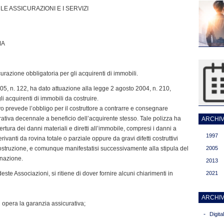
E ASSICURAZIONI E I SERVIZI
MA
urazione obbligatoria per gli acquirenti di immobili.
05, n. 122, ha dato attuazione alla legge 2 agosto 2004, n. 210,
li acquirenti di immobili da costruire.
ativo prevede l’obbligo per il costruttore a contrarre e consegnare
rativa decennale a beneficio dell’acquirente stesso. Tale polizza ha
ARCHIVI
ertura dei danni materiali e diretti all’immobile, compresi i danni a
1997
derivanti da rovina totale o parziale oppure da gravi difetti costruttivi
 costruzione, e comunque manifestatisi successivamente alla stipula del
2005
gnazione.
2013
te Associazioni, si ritiene di dover fornire alcuni chiarimenti in
2021
ARCHIV
i opera la garanzia assicurativa;
-
Digit