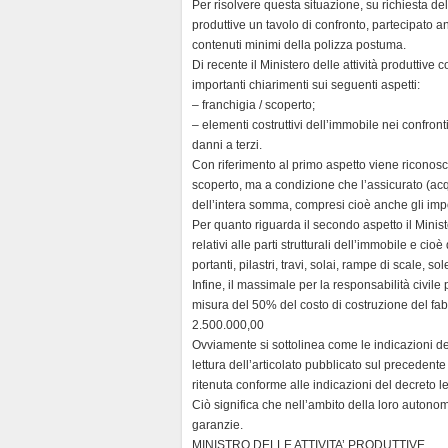
l
Per risolvere questa situazione, su richiesta del
y
produttive un tavolo di confronto, partecipato a
contenuti minimi della polizza postuma.
Di recente il Ministero delle attività produttive 
importanti chiarimenti sui seguenti aspetti:
– franchigia / scoperto;
– elementi costruttivi dell’immobile nei confron
danni a terzi.
Con riferimento al primo aspetto viene riconosci
scoperto, ma a condizione che l’assicurato (acqu
dell’intera somma, compresi cioè anche gli impo
Per quanto riguarda il secondo aspetto il Ministe
relativi alle parti strutturali dell’immobile e ci
portanti, pilastri, travi, solai, rampe di scale, sol
Infine, il massimale per la responsabilità civile 
misura del 50% del costo di costruzione del fabbr
2.500.000,00
Ovviamente si sottolinea come le indicazioni de
lettura dell’articolato pubblicato sul precedent
ritenuta conforme alle indicazioni del decreto l
Ciò significa che nell’ambito della loro autonomi
garanzie.
MINISTRO DELLE ATTIVITA’ PRODUTTIVE