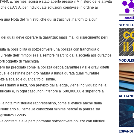
l’ANCE, nei mesi scorsi è stato aperto presso il Ministero delle attività
nche da ANIA, per individuate soluzioni condivise in ordine ai
con una Nota del ministro, che qui si trascrive, ha fornito alcuni
SFOGLIA 
ti dei quali deve operare la garanzia; massimali di risarcimento per i
uta la possibilità di sottoscrivere una polizza con franchigia o
irente dell’immobile) sia sempre risarcito dalla società assicuratrice
MODULIS
rti oggetto di franchigia
ro ha precisato come la polizza debba garantire i vizi e gravi difetti
oè quelle destinate per loro natura a lunga durata quali murature
ette a sbalzo e quant’altro di simile.
per i danni a terzi, non previsto dalla legge, viene individuato nella
icato e, in ogni caso, non inferiore a  500,000,00 e superiore a 
AL FIAN
lla nota ministeriale rappresentino, come si evince anche dalla
e Notiziario sul tema, le condizioni minime perché la polizza sia
egislativo 122/05
a contrattuale le parti potranno sottoscrivere polizze con ulteriori
ESPANDI 