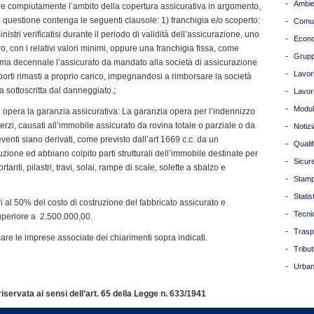
-
Ambie
ire compiutamente l’ambito della copertura assicurativa in argomento,
 questione contenga le seguenti clausole: 1) franchigia e/o scoperto:
-
Comun
istri verificatisi durante il periodo di validità dell’assicurazione, uno
-
Econ
o, con i relativi valori minimi, oppure una franchigia fissa, come
-
Grupp
ma decennale l’assicurato da mandato alla società di assicurazione
-
Lavori
orti rimasti a proprio carico, impegnandosi a rimborsare la società
 sottoscritta dal danneggiato.;
-
Lavor
-
Modul
i opera la garanzia assicurativa: La garanzia opera per l’indennizzo
 terzi, causati all’immobile assicurato da rovina totale o parziale o da
-
Notizi
i eventi siano derivati, come previsto dall’art 1669 c.c. da un
-
Quali
ruzione ed abbiano colpito parti strutturali dell’immobile destinate per
-
Sicur
anti, pilastri, travi, solai, rampe di scale, solette a sbalzo e
-
Stam
-
Statis
ri al 50% del costo di costruzione del fabbricato assicurato e
-
Tecni
eriore a  2.500.000,00.
-
Trasp
are le imprese associate dei chiarimenti sopra indicati.
-
Tribut
-
Urban
servata ai sensi dell’art. 65 della Legge n. 633/1941