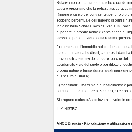
Relativamente a tali problematiche e per defin
appare opportuno che la polizza assicurativa in
Rimane a carico del contraente, per uno o più sin
scoperto percentuale dell’importo di ogni sinistr
indicato nella Scheda Tecnica. Per la RC postu
di pagare in proprio nome e conto anche gli imp
stessa su presentazione della relativa quietanza
2) elementi dell’immobile nei confronti dei qual
dei danni materiali e diretti, compresi i danni a
gravi difetti costruttivi delle opere, purché dett
accidentale vizio del suolo o per difetto di cost
propria natura a lunga durata, quali murature port
quant’altro di simile;
3) massimali: il massimale di risarcimento è pa
comunque non inferiore a  500.000,00 e non sup
Si pregano codeste Associazioni di voler inform
IL MINISTRO
ANCE Brescia - Riproduzione e utilizzazione ri