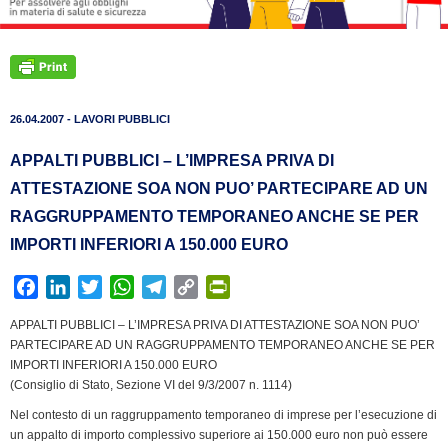
26.04.2007 - LAVORI PUBBLICI
APPALTI PUBBLICI – L’IMPRESA PRIVA DI
ATTESTAZIONE SOA NON PUO’ PARTECIPARE AD UN
RAGGRUPPAMENTO TEMPORANEO ANCHE SE PER
IMPORTI INFERIORI A 150.000 EURO
F
L
T
W
T
C
P
a
i
w
h
e
o
r
APPALTI PUBBLICI – L’IMPRESA PRIVA DI ATTESTAZIONE SOA NON PUO’
c
n
i
a
l
p
i
PARTECIPARE AD UN RAGGRUPPAMENTO TEMPORANEO ANCHE SE PER
e
k
t
t
e
y
n
IMPORTI INFERIORI A 150.000 EURO
b
e
t
s
g
L
t
(Consiglio di Stato, Sezione VI del 9/3/2007 n. 1114)
o
d
e
A
r
i
F
Nel contesto di un raggruppamento temporaneo di imprese per l’esecuzione di
o
I
r
p
a
n
r
un appalto di importo complessivo superiore ai 150.000 euro non può essere