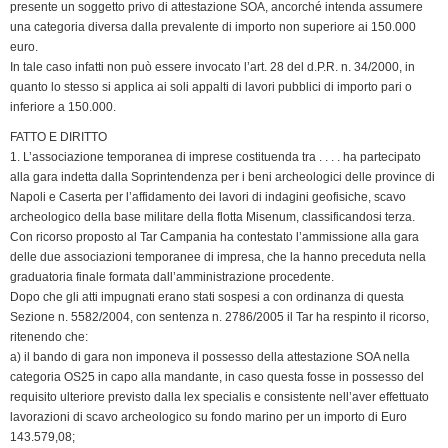
k
n
p
m
k
i
presente un soggetto privo di attestazione SOA, ancorché intenda assumere
una categoria diversa dalla prevalente di importo non superiore ai 150.000
e
euro.
n
In tale caso infatti non può essere invocato l’art. 28 del d.P.R. n. 34/2000, in
d
quanto lo stesso si applica ai soli appalti di lavori pubblici di importo pari o
l
inferiore a 150.000.
y
FATTO E DIRITTO
1. L’associazione temporanea di imprese costituenda tra . . . . ha partecipato
alla gara indetta dalla Soprintendenza per i beni archeologici delle province di
Napoli e Caserta per l’affidamento dei lavori di indagini geofisiche, scavo
archeologico della base militare della flotta Misenum, classificandosi terza.
Con ricorso proposto al Tar Campania ha contestato l’ammissione alla gara
delle due associazioni temporanee di impresa, che la hanno preceduta nella
graduatoria finale formata dall’amministrazione procedente.
Dopo che gli atti impugnati erano stati sospesi a con ordinanza di questa
Sezione n. 5582/2004, con sentenza n. 2786/2005 il Tar ha respinto il ricorso,
ritenendo che:
a) il bando di gara non imponeva il possesso della attestazione SOA nella
categoria OS25 in capo alla mandante, in caso questa fosse in possesso del
requisito ulteriore previsto dalla lex specialis e consistente nell’aver effettuato
lavorazioni di scavo archeologico su fondo marino per un importo di Euro
143.579,08;