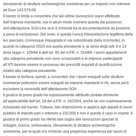
rilevamento di strutture archeologiche sommerse per un importo non inferiore
ad Euro 143.579,08.
Il bando si limita a consentire che tali ultime lavorazioni siano effettuate
dall’impresa mandante, ma in alcun modo esonera questa dal possesso
dell’attestazione SOA (che anzi è richiesta tra la documentazione da produrre
a pena di esclusione). Del resto, è questa l’unica interpretazione legittima della
lex specialis, (comunque impugnata in via subordinata dalla ricorrente), in
quanto la categoria OS25 era quella prevalente e, ai sensi degli artt. 8 e 13
della legge n. 109/94 e dell’art. 95 del d.P.R. n. 554/99, i lavori appartenenti
alla categoria prevalente non sono scorporabili e le imprese partecipanti
all’ATI devono essere in possesso dei prescritti requisiti di qualificazione
relativi alla categoria prevalente.
Il bando si limitava, quindi, a consentire che i lavori eseguiti sulle strutture
sommerse potessero essere eseguiti da imprese mandanti in Ati, senza però
escludere la necessità dell’attestazione SOA.
Il giudice di primo grado ha espressamente attribuito portata dirimente
all’applicabilità dell’art. 28 del d.P.R. n. 34/2004, anche se non espressamente
richiamato dal bando. Tuttavia, tale disposizione si applica agli appalti di lavori
pubblici di importo pari o inferiore a 150.000 e non è questo il caso in esame. Il
giudice di primo grado ha riferito tale soglia alle lavorazioni speciali di
indagini, ricerca, sorbonatura, rilevamento di strutture archeologiche
sommerse, per le quali era richiesto una pregressa esperienza per lavori di