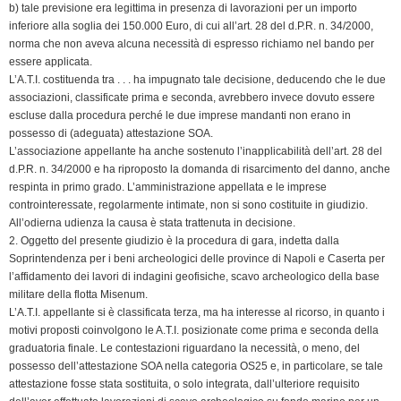
b) tale previsione era legittima in presenza di lavorazioni per un importo
inferiore alla soglia dei 150.000 Euro, di cui all’art. 28 del d.P.R. n. 34/2000,
norma che non aveva alcuna necessità di espresso richiamo nel bando per
essere applicata.
L’A.T.I. costituenda tra . . . ha impugnato tale decisione, deducendo che le due
associazioni, classificate prima e seconda, avrebbero invece dovuto essere
escluse dalla procedura perché le due imprese mandanti non erano in
possesso di (adeguata) attestazione SOA.
L’associazione appellante ha anche sostenuto l’inapplicabilità dell’art. 28 del
d.P.R. n. 34/2000 e ha riproposto la domanda di risarcimento del danno, anche
respinta in primo grado. L’amministrazione appellata e le imprese
controinteressate, regolarmente intimate, non si sono costituite in giudizio.
All’odierna udienza la causa è stata trattenuta in decisione.
2. Oggetto del presente giudizio è la procedura di gara, indetta dalla
Soprintendenza per i beni archeologici delle province di Napoli e Caserta per
l’affidamento dei lavori di indagini geofisiche, scavo archeologico della base
militare della flotta Misenum.
L’A.T.I. appellante si è classificata terza, ma ha interesse al ricorso, in quanto i
motivi proposti coinvolgono le A.T.I. posizionate come prima e seconda della
graduatoria finale. Le contestazioni riguardano la necessità, o meno, del
possesso dell’attestazione SOA nella categoria OS25 e, in particolare, se tale
attestazione fosse stata sostituita, o solo integrata, dall’ulteriore requisito