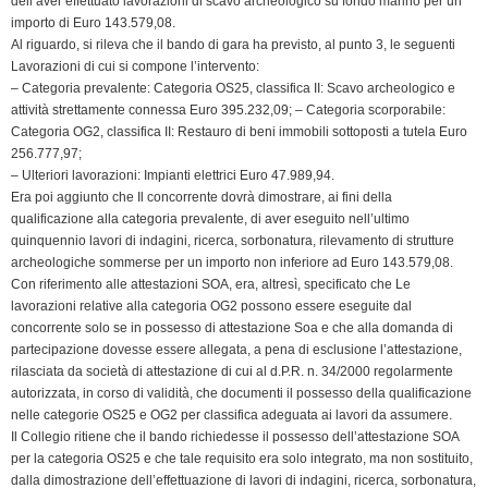
dell’aver effettuato lavorazioni di scavo archeologico su fondo marino per un
importo di Euro 143.579,08.
Al riguardo, si rileva che il bando di gara ha previsto, al punto 3, le seguenti
Lavorazioni di cui si compone l’intervento:
– Categoria prevalente: Categoria OS25, classifica II: Scavo archeologico e
attività strettamente connessa Euro 395.232,09; – Categoria scorporabile:
Categoria OG2, classifica II: Restauro di beni immobili sottoposti a tutela Euro
256.777,97;
– Ulteriori lavorazioni: Impianti elettrici Euro 47.989,94.
Era poi aggiunto che Il concorrente dovrà dimostrare, ai fini della
qualificazione alla categoria prevalente, di aver eseguito nell’ultimo
quinquennio lavori di indagini, ricerca, sorbonatura, rilevamento di strutture
archeologiche sommerse per un importo non inferiore ad Euro 143.579,08.
Con riferimento alle attestazioni SOA, era, altresì, specificato che Le
lavorazioni relative alla categoria OG2 possono essere eseguite dal
concorrente solo se in possesso di attestazione Soa e che alla domanda di
partecipazione dovesse essere allegata, a pena di esclusione l’attestazione,
rilasciata da società di attestazione di cui al d.P.R. n. 34/2000 regolarmente
autorizzata, in corso di validità, che documenti il possesso della qualificazione
nelle categorie OS25 e OG2 per classifica adeguata ai lavori da assumere.
Il Collegio ritiene che il bando richiedesse il possesso dell’attestazione SOA
per la categoria OS25 e che tale requisito era solo integrato, ma non sostituito,
dalla dimostrazione dell’effettuazione di lavori di indagini, ricerca, sorbonatura,