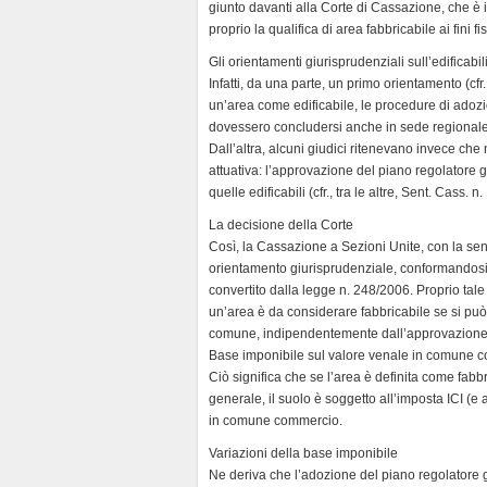
giunto davanti alla Corte di Cassazione, che è 
proprio la qualifica di area fabbricabile ai fini fis
Gli orientamenti giurisprudenziali sull’edificabil
Infatti, da una parte, un primo orientamento (cfr
un’area come edificabile, le procedure di adoz
dovessero concludersi anche in sede regionale
Dall’altra, alcuni giudici ritenevano invece ch
attuativa: l’approvazione del piano regolatore 
quelle edificabili (cfr., tra le altre, Sent. Cass. 
La decisione della Corte
Così, la Cassazione a Sezioni Unite, con la sent
orientamento giurisprudenziale, conformandosi 
convertito dalla legge n. 248/2006. Proprio tale n
un’area è da considerare fabbricabile se si può 
comune, indipendentemente dall’approvazione d
Base imponibile sul valore venale in comune 
Ciò significa che se l’area è definita come fa
generale, il suolo è soggetto all’imposta ICI (e
in comune commercio.
Variazioni della base imponibile
Ne deriva che l’adozione del piano regolatore ge