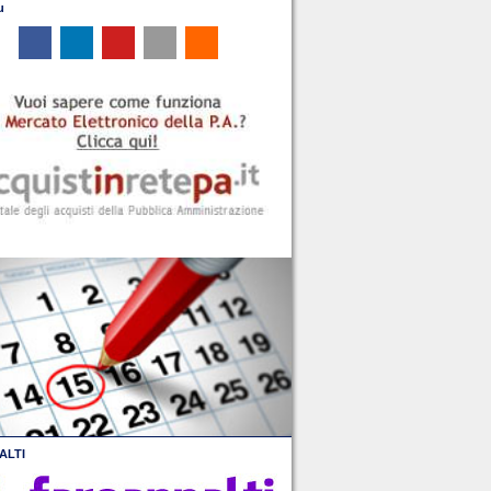
u
ALTI