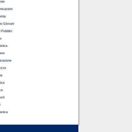
nte
icazioni
omia
o Giovani
 Pubblici
o
istica
ario
ficazione
ezza
pa
tica
ca
orti
i
istica