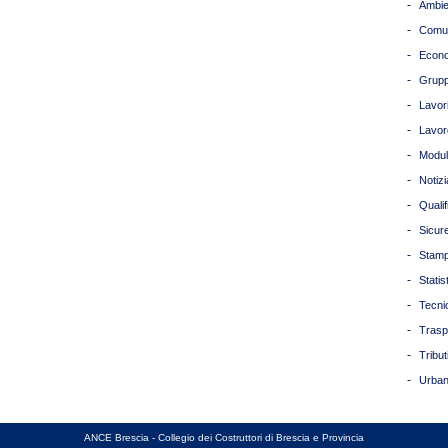
-
Ambie
-
Comun
-
Econ
-
Grupp
-
Lavori
-
Lavor
-
Modul
-
Notizi
-
Quali
-
Sicur
-
Stam
-
Statis
-
Tecni
-
Trasp
-
Tribut
-
Urban
ANCE Brescia - Collegio dei Costruttori di Brescia e Provincia