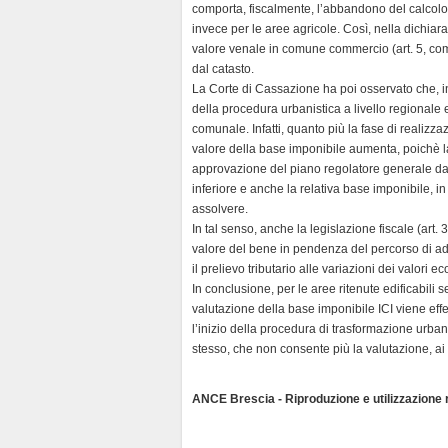
comporta, fiscalmente, l’abbandono del calcolo 
invece per le aree agricole. Così, nella dichia
valore venale in comune commercio (art. 5, com
dal catasto.
La Corte di Cassazione ha poi osservato che, in
della procedura urbanistica a livello regionale 
comunale. Infatti, quanto più la fase di realizza
valore della base imponibile aumenta, poichè la 
approvazione del piano regolatore generale da
inferiore e anche la relativa base imponibile, 
assolvere.
In tal senso, anche la legislazione fiscale (art
valore del bene in pendenza del percorso di a
il prelievo tributario alle variazioni dei valori e
In conclusione, per le aree ritenute edificabili
valutazione della base imponibile ICI viene ef
l’inizio della procedura di trasformazione urb
stesso, che non consente più la valutazione, ai fi
ANCE Brescia - Riproduzione e utilizzazione ri