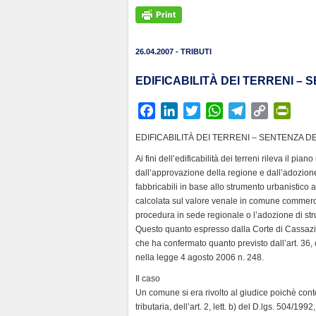
26.04.2007 - TRIBUTI
EDIFICABILITÀ DEI TERRENI –
F
L
T
W
T
C
P
a
i
w
h
e
o
r
EDIFICABILITÀ DEI TERRENI – SENTENZA 
c
n
i
a
l
p
i
Ai fini dell’edificabilità dei terreni rileva il 
e
k
t
t
e
y
n
dall’approvazione della regione e dall’adozione
b
e
t
s
g
L
t
fabbricabili in base allo strumento urbanistico
o
d
e
A
r
i
F
calcolata sul valore venale in comune commerc
o
I
r
p
a
n
r
procedura in sede regionale o l’adozione di stru
k
n
p
m
k
i
Questo quanto espresso dalla Corte di Cassaz
che ha confermato quanto previsto dall’art. 36, 
e
nella legge 4 agosto 2006 n. 248.
n
Il caso
d
Un comune si era rivolto al giudice poichè con
l
tributaria, dell’art. 2, lett. b) del D.lgs. 504/199
y