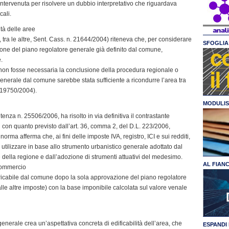
intervenuta per risolvere un dubbio interpretativo che riguardava
cali.
ità delle aree
., tra le altre, Sent. Cass. n. 21644/2004) riteneva che, per considerare
SFOGLIA 
ione del piano regolatore generale già definito dal comune,
.
e non fosse necessaria la conclusione della procedura regionale o
generale dal comune sarebbe stata sufficiente a ricondurre l’area tra
n. 19750/2004).
MODULIS
enza n. 25506/2006, ha risolto in via definitiva il contrastante
con quanto previsto dall’art. 36, comma 2, del D.L. 223/2006,
orma afferma che, ai fini delle imposte IVA, registro, ICI e sui redditi,
utilizzare in base allo strumento urbanistico generale adottato dal
ella regione e dall’adozione di strumenti attuativi del medesimo.
AL FIAN
commercio
bbricabile dal comune dopo la sola approvazione del piano regolatore
 alle altre imposte) con la base imponibile calcolata sul valore venale
nerale crea un’aspettativa concreta di edificabilità dell’area, che
ESPANDI 