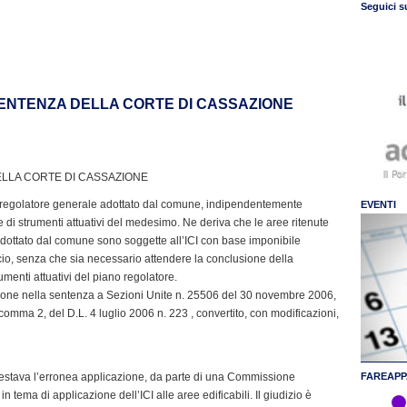
Seguici s
 SENTENZA DELLA CORTE DI CASSAZIONE
DELLA CORTE DI CASSAZIONE
piano regolatore generale adottato dal comune, indipendentemente
EVENTI
 di strumenti attuativi del medesimo. Ne deriva che le aree ritenute
 adottato dal comune sono soggette all’ICI con base imponibile
io, senza che sia necessario attendere la conclusione della
menti attuativi del piano regolatore.
ione nella sentenza a Sezioni Unite n. 25506 del 30 novembre 2006,
comma 2, del D.L. 4 luglio 2006 n. 223 , convertito, con modificazioni,
testava l’erronea applicazione, da parte di una Commissione
FAREAPP
2, in tema di applicazione dell’ICI alle aree edificabili. Il giudizio è