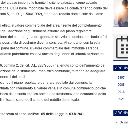
della base imponibile tramite il criterio catastale, come accade
razione ICI, la base imponibile deve essere calcolata tenendo conto del
ma 5, del D.lgs. 504/1992), e non del reddito dominicale risultante
 effetti, il valore commerciale dell’area risente del completamento
e dell’adozione degli strumenti attuativi del piano regolatore
zione del piano regolatore generale si avvia a conclusione, tanto più il
possibilità di costruire diventa concreta. Al contrario, con la sola
 parte del comune, il valore commerciale dell’immobile sarebbe
in quanto potrebbero esservi ancora degli oneri di urbanizzazione da
. 36, comma 2, del cit. D.L. 223/2006) ha tenuto conto dell’aumento del
ARCHIVI
dozione dello strumento urbanistico comunale, mirando ad adeguare
conomici dei suoli.
1997
 secondo il piano regolatore generale adottato dal comune, la
2005
fettuata con riferimento al valore venale in comune commercio, poichè
2013
anistica di un suolo implica anche una trasformazione economica dello
2021
ni fiscali, secondo il criterio del reddito dominicale.
ARCHIV
servata ai sensi dell’art. 65 della Legge n. 633/1941
-
Digit