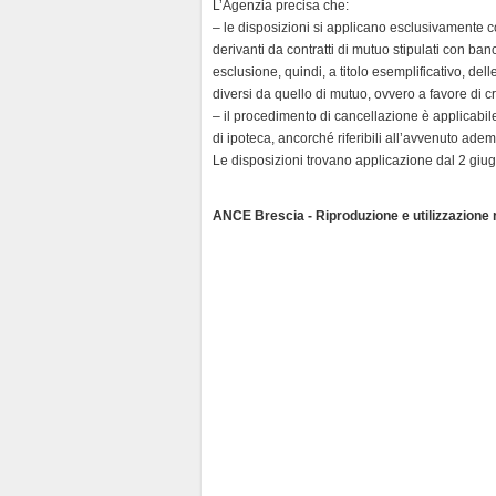
l
L’Agenzia precisa che:
y
– le disposizioni si applicano esclusivamente co
derivanti da contratti di mutuo stipulati con ban
esclusione, quindi, a titolo esemplificativo, dell
diversi da quello di mutuo, ovvero a favore di cr
– il procedimento di cancellazione è applicabile
di ipoteca, ancorché riferibili all’avvenuto ade
Le disposizioni trovano applicazione dal 2 giu
ANCE Brescia - Riproduzione e utilizzazione ri