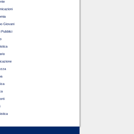
nte
icazioni
omia
o Giovani
 Pubblici
o
istica
ario
ficazione
ezza
pa
tica
ca
orti
i
istica