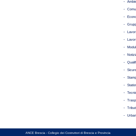
-
Ambie
-
Comun
-
Econ
-
Grupp
-
Lavori
-
Lavor
-
Modul
-
Notizi
-
Quali
-
Sicur
-
Stam
-
Statis
-
Tecni
-
Trasp
-
Tribut
-
Urban
ANCE Brescia - Collegio dei Costruttori di Brescia e Provincia