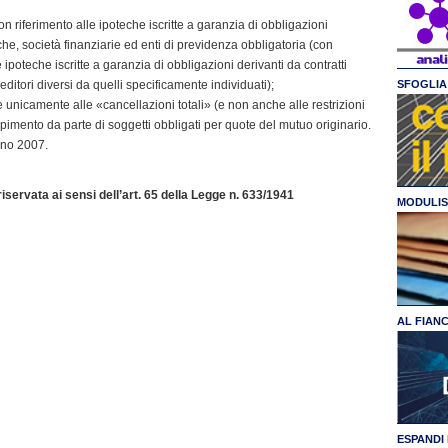
n riferimento alle ipoteche iscritte a garanzia di obbligazioni
che, società finanziarie ed enti di previdenza obbligatoria (con
e ipoteche iscritte a garanzia di obbligazioni derivanti da contratti
editori diversi da quelli specificamente individuati);
SFOGLIA 
 unicamente alle «cancellazioni totali» (e non anche alle restrizioni
mpimento da parte di soggetti obbligati per quote del mutuo originario.
gno 2007.
servata ai sensi dell’art. 65 della Legge n. 633/1941
MODULIS
AL FIAN
ESPANDI 