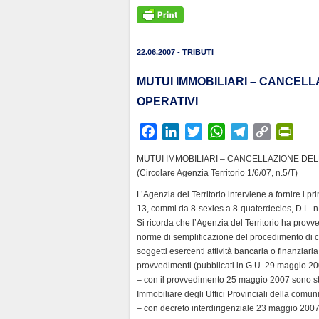
22.06.2007 - TRIBUTI
MUTUI IMMOBILIARI – CANCELL
OPERATIVI
F
L
T
W
T
C
P
a
i
w
h
e
o
r
MUTUI IMMOBILIARI – CANCELLAZIONE DEL
c
n
i
a
l
p
i
(Circolare Agenzia Territorio 1/6/07, n.5/T)
e
k
t
t
e
y
n
L’Agenzia del Territorio interviene a fornire i pr
b
e
t
s
g
L
t
13, commi da 8-sexies a 8-­quaterdecies, D.L. n.
o
d
e
A
r
i
F
Si ricorda che l’Agenzia del Territorio ha provv
o
I
r
p
a
n
r
norme di semplificazione del procedimento di ca
k
n
p
m
k
i
soggetti esercenti attività bancaria o finanziari
provvedimenti (pubblicati in G.U. 29 maggio 20
e
– con il provvedimento 25 maggio 2007 sono stat
n
Immobiliare degli Uffici Provinciali della comun
d
– con decreto interdirigenziale 23 maggio 2007 è