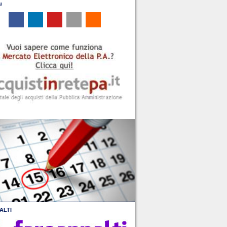
u
ALTI