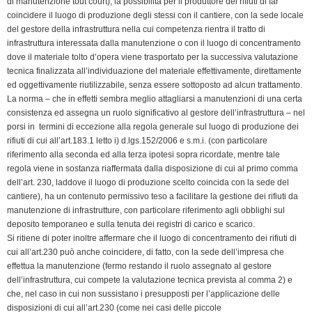
di manutenzione tout court), la possibilità per il produttore dei rifiuti di far
coincidere il luogo di produzione degli stessi con il cantiere, con la sede locale
del gestore della infrastruttura nella cui competenza rientra il tratto di
infrastruttura interessata dalla manutenzione o con il luogo di concentramento
dove il materiale tolto d’opera viene trasportato per la successiva valutazione
tecnica finalizzata all’individuazione del materiale effettivamente, direttamente
ed oggettivamente riutilizzabile, senza essere sottoposto ad alcun trattamento.
La norma – che in effetti sembra meglio attagliarsi a manutenzioni di una certa
consistenza ed assegna un ruolo significativo al gestore dell’infrastruttura – nel
porsi in termini di eccezione alla regola generale sul luogo di produzione dei
rifiuti di cui all’art.183.1 letto i) d.lgs.152/2006 e s.m.i. (con particolare
riferimento alla seconda ed alla terza ipotesi sopra ricordate, mentre tale
regola viene in sostanza riaffermata dalla disposizione di cui al primo comma
dell’art. 230, laddove il luogo di produzione scelto coincida con la sede del
cantiere), ha un contenuto permissivo teso a facilitare la gestione dei rifiuti da
manutenzione di infrastrutture, con particolare riferimento agli obblighi sul
deposito temporaneo e sulla tenuta dei registri di carico e scarico.
Si ritiene di poter inoltre affermare che il luogo di concentramento dei rifiuti di
cui all’art.230 può anche coincidere, di fatto, con la sede dell’impresa che
effettua la manutenzione (fermo restando il ruolo assegnato al gestore
dell’infrastruttura, cui compete la valutazione tecnica prevista al comma 2) e
che, nel caso in cui non sussistano i presupposti per l’applicazione delle
disposizioni di cui all’art.230 (come nei casi delle piccole