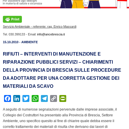
Servizio Ambientale - referente: rag. Enrico Massardi
Tel. 030.399133 - Email:
info@ancebrescia.it
15.10.2010 - AMBIENTE
RIFIUTI – INTERVENTI DI MANUTENZIONE E
RIPARAZIONE PUBBLICI SERVIZI – CHIARIMENTI
DELLA PROVINCIA DI BRESCIA SULLE PROCEDURE
DA ADOTTARE PER UNA CORRETTA GESTIONE DEI
MATERIALI DA SCAVO
F
L
T
W
T
C
P
a
i
w
h
e
o
r
A seguito di numerose segnalazioni pervenute dalle imprese associate, il
c
n
i
a
l
p
i
Collegio dei Costruttori ha presentato alla Provincia di Brescia, Settore
e
k
t
t
e
y
n
Ambiente, uno specifico quesito al fine di chiarire quale debba essere il
b
e
t
s
g
L
t
corretto trattamento dei materiali di risulta che derivano dai lavori di