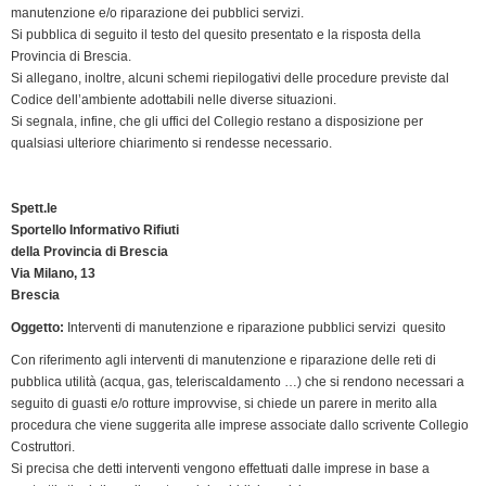
manutenzione e/o riparazione dei pubblici servizi.
o
d
e
A
r
i
F
Si pubblica di seguito il testo del quesito presentato e la risposta della
o
I
r
p
a
n
r
Provincia di Brescia.
k
n
p
m
k
i
Si allegano, inoltre, alcuni schemi riepilogativi delle procedure previste dal
e
Codice dell’ambiente adottabili nelle diverse situazioni.
n
Si segnala, infine, che gli uffici del Collegio restano a disposizione per
qualsiasi ulteriore chiarimento si rendesse necessario.
d
l
y
Spett.le
Sportello Informativo Rifiuti
della Provincia di Brescia
Via Milano, 13
Brescia
Oggetto:
Interventi di manutenzione e riparazione pubblici servizi  quesito
Con riferimento agli interventi di manutenzione e riparazione delle reti di
pubblica utilità (acqua, gas, teleriscaldamento …) che si rendono necessari a
seguito di guasti e/o rotture improvvise, si chiede un parere in merito alla
procedura che viene suggerita alle imprese associate dallo scrivente Collegio
Costruttori.
Si precisa che detti interventi vengono effettuati dalle imprese in base a