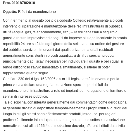
Prot. 0101878/2010
Oggetto:
Rifiuti da manutenzione
Con riferimento al quesito posto da codesto Collegio relativamente a piccoli
interventi di riparazione e manutenzione delle reti infrastrutturali di pubblica
utilità (acqua, gas, teleriscaldamento, ecc.) – resisi necessari a seguito di
guasti o rotture improvvise ed eseguiti da imprese all’uopo incaricate in pronta
reperibilità 24 ore su 24 in ogni giorno della settimana, su ordine del gestore
del pubblico servizio – interventi dai quali derivano materiali residuali
generalmente consistenti in piccoli quantitativi di rifiuti speciali prodotti
principalmente dagli scavi necessari per individuare il guasto e per i quali si
rende difficoltoso l’avvio immediato a smaltimento, si ritiene di poter
rappresentare quanto segue.
Con l’art. 230 del d.lgs. 152/2006 e s.m.i. il legislatore è intervenuto per la
prima volta a dettare una regolamentazione speciale per i rifiuti da
manutenzione di infrastrutture a rete ed impianti per l’erogazione di forniture e
servizi di interesse pubblico.
Tale disciplina, considerata generalmente dai commentatori come derogatoria
al generale divieto di depositare tempora-neamente i propri rifiuti al di fuori del
luogo in cui gli stessi sono effettivamente prodotti, introduce, per ragioni
pratiche facilmente intuibili (peraltro analoghe a quelle sottese alla soluzione
normativa di cui all’art.266.4 del medesimo decreto, afferenti i rifiuti da attività