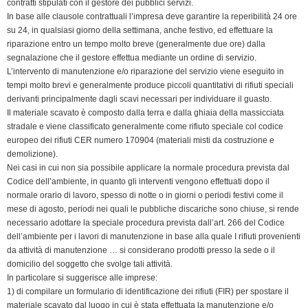
contratti stipulati con il gestore dei pubblici servizi.
In base alle clausole contrattuali l’impresa deve garantire la reperibilità 24 ore
su 24, in qualsiasi giorno della settimana, anche festivo, ed effettuare la
riparazione entro un tempo molto breve (generalmente due ore) dalla
segnalazione che il gestore effettua mediante un ordine di servizio.
L’intervento di manutenzione e/o riparazione del servizio viene eseguito in
tempi molto brevi e generalmente produce piccoli quantitativi di rifiuti speciali
derivanti principalmente dagli scavi necessari per individuare il guasto.
Il materiale scavato è composto dalla terra e dalla ghiaia della massicciata
stradale e viene classificato generalmente come rifiuto speciale col codice
europeo dei rifiuti CER numero 170904 (materiali misti da costruzione e
demolizione).
Nei casi in cui non sia possibile applicare la normale procedura prevista dal
Codice dell’ambiente, in quanto gli interventi vengono effettuati dopo il
normale orario di lavoro, spesso di notte o in giorni o periodi festivi come il
mese di agosto, periodi nei quali le pubbliche discariche sono chiuse, si rende
necessario adottare la speciale procedura prevista dall’art. 266 del Codice
dell’ambiente per i lavori di manutenzione in base alla quale I rifiuti provenienti
da attività di manutenzione … si considerano prodotti presso la sede o il
domicilio del soggetto che svolge tali attività.
In particolare si suggerisce alle imprese:
1) di compilare un formulario di identificazione dei rifiuti (FIR) per spostare il
materiale scavato dal luogo in cui è stata effettuata la manutenzione e/o