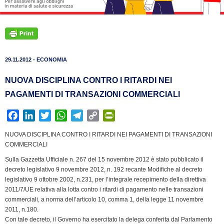
29.11.2012 - ECONOMIA
NUOVA DISCIPLINA CONTRO I RITARDI NEI
PAGAMENTI DI TRANSAZIONI COMMERCIALI
F
L
T
W
T
C
P
a
i
w
h
e
o
r
NUOVA DISCIPLINA CONTRO I RITARDI NEI PAGAMENTI DI TRANSAZIONI
c
n
i
a
l
p
i
COMMERCIALI
e
k
t
t
e
y
n
Sulla Gazzetta Ufficiale n. 267 del 15 novembre 2012 è stato pubblicato il
b
e
t
s
g
L
t
decreto legislativo 9 novembre 2012, n. 192 recante Modifiche al decreto
o
d
e
A
r
i
F
legislativo 9 ottobre 2002, n.231, per l’integrale recepimento della direttiva
o
I
r
p
a
n
r
2011/7/UE relativa alla lotta contro i ritardi di pagamento nelle transazioni
k
n
p
m
k
i
commerciali, a norma dell’articolo 10, comma 1, della legge 11 novembre
2011, n.180.
e
Con tale decreto, il Governo ha esercitato la delega conferita dal Parlamento
n