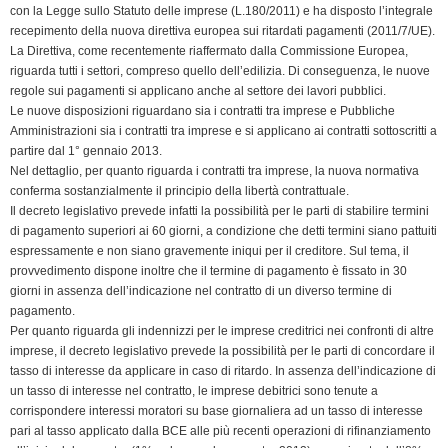
con la Legge sullo Statuto delle imprese (L.180/2011) e ha disposto l’integrale
d
recepimento della nuova direttiva europea sui ritardati pagamenti (2011/7/UE).
l
La Direttiva, come recentemente riaffermato dalla Commissione Europea,
y
riguarda tutti i settori, compreso quello dell’edilizia. Di conseguenza, le nuove
regole sui pagamenti si applicano anche al settore dei lavori pubblici.
Le nuove disposizioni riguardano sia i contratti tra imprese e Pubbliche
Amministrazioni sia i contratti tra imprese e si applicano ai contratti sottoscritti a
partire dal 1° gennaio 2013.
Nel dettaglio, per quanto riguarda i contratti tra imprese, la nuova normativa
conferma sostanzialmente il principio della libertà contrattuale.
Il decreto legislativo prevede infatti la possibilità per le parti di stabilire termini
di pagamento superiori ai 60 giorni, a condizione che detti termini siano pattuiti
espressamente e non siano gravemente iniqui per il creditore. Sul tema, il
provvedimento dispone inoltre che il termine di pagamento è fissato in 30
giorni in assenza dell’indicazione nel contratto di un diverso termine di
pagamento.
Per quanto riguarda gli indennizzi per le imprese creditrici nei confronti di altre
imprese, il decreto legislativo prevede la possibilità per le parti di concordare il
tasso di interesse da applicare in caso di ritardo. In assenza dell’indicazione di
un tasso di interesse nel contratto, le imprese debitrici sono tenute a
corrispondere interessi moratori su base giornaliera ad un tasso di interesse
pari al tasso applicato dalla BCE alle più recenti operazioni di rifinanziamento