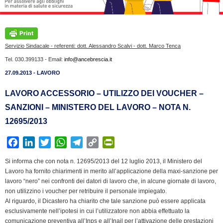
Servizio Sindacale - referenti: dott. Alessandro Scalvi - dott. Marco Tenca
Tel. 030.399133 - Email:
info@ancebrescia.it
27.09.2013 - LAVORO
LAVORO ACCESSORIO – UTILIZZO DEI VOUCHER –
SANZIONI – MINISTERO DEL LAVORO – NOTA N.
12695/2013
F
L
T
W
T
C
P
a
i
w
h
e
o
r
Si informa che con nota n. 12695/2013 del 12 luglio 2013, il Ministero del
c
n
i
a
l
p
i
Lavoro ha fornito chiarimenti in merito all’applicazione della maxi-sanzione per
e
k
t
t
e
y
n
lavoro “nero” nei confronti dei datori di lavoro che, in alcune giornate di lavoro,
b
e
t
s
g
L
t
non utilizzino i voucher per retribuire il personale impiegato.
Al riguardo, il Dicastero ha chiarito che tale sanzione può essere applicata
o
d
e
A
r
i
F
esclusivamente nell’ipotesi in cui l’utilizzatore non abbia effettuato la
o
I
r
p
a
n
r
comunicazione preventiva all’Inps e all’Inail per l’attivazione delle prestazioni