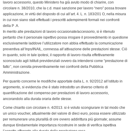
lavoro accessorio, questo Ministero ha già avuto modo di chiarire, con
circolare n. 38/2010, che la c.d. maxi sanzione per lavoro “nero” possa trovare
applicazione, in virtù del disposto di cui all’art. 4. L. n. 183/201 O, nella misura
in cui non siano stati effettuati i prescritti adempimenti formali nei confronti
della P .A.
In merito alle prestazioni di lavoro occasionate/accessorio, si è ritenuto
pertanto che il personale ispettivo possa irrogare il provvedimento in questione
esclusivamente laddove l’utilizzatore non abbia effettuato la comunicazione
preventiva all’Inps/INAIL, connessa all’attivazione delle prestazioni stesse. Ciò
in quanto, solo in tale ipotesi, il rapporto di lavoro risulta effettivamente
sconosciuto agli Istituti previdenziali ovvero da intendersi come “prestazione di
fatto’’, non censita preventivamente nei confronti della Pubblica
Amministrazione.
Per quanto concerne le modifiche apportate dalla L. n. 92/2012 all’istituto in
argomento, si evidenzia che è stato introdotto un diverso criterio di
quantificazione del compenso per prestazioni di lavoro accessorio,
ancorandolo alla durata oraria delle stesse.
Come chiarito con circolare n. 4/2013. si è voluto scongiurare in tal modo che
un unico voucher, attualmente del valore di dieci euro, possa essere utilizzato
per remunerare una pluralità di ore ovvero addirittura più giornate; assume
dunque tòndamentale importanza ricostruire in sede di verifica ispettiva
l’aspetto afferente alla durata della prestazione resa.