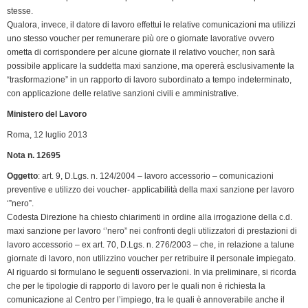
k
n
p
m
k
i
stesse.
e
Qualora, invece, il datore di lavoro effettui le relative comunicazioni ma utilizzi
n
uno stesso voucher per remunerare più ore o giornate lavorative ovvero
ometta di corrispondere per alcune giornate il relativo voucher, non sarà
d
possibile applicare la suddetta maxi sanzione, ma opererà esclusivamente la
l
“trasformazione” in un rapporto di lavoro subordinato a tempo indeterminato,
y
con applicazione delle relative sanzioni civili e amministrative.
Ministero del Lavoro
Roma, 12 luglio 2013
Nota n. 12695
Oggetto
: art. 9, D.Lgs. n. 124/2004 – lavoro accessorio – comunicazioni
preventive e utilizzo dei voucher- applicabilità della maxi sanzione per lavoro
‘”nero”.
Codesta Direzione ha chiesto chiarimenti in ordine alla irrogazione della c.d.
maxi sanzione per lavoro ‘’nero” nei confronti degli utilizzatori di prestazioni di
lavoro accessorio – ex art. 70, D.Lgs. n. 276/2003 – che, in relazione a talune
giornate di lavoro, non utilizzino voucher per retribuire il personale impiegato.
Al riguardo si formulano le seguenti osservazioni. In via preliminare, si ricorda
che per le tipologie di rapporto di lavoro per le quali non è richiesta la
comunicazione al Centro per l’impiego, tra le quali è annoverabile anche il