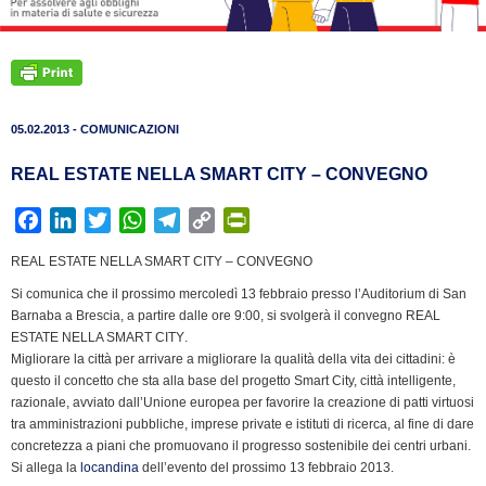
05.02.2013 - COMUNICAZIONI
REAL ESTATE NELLA SMART CITY – CONVEGNO
F
L
T
W
T
C
P
a
i
w
h
e
o
r
REAL ESTATE NELLA SMART CITY – CONVEGNO
c
n
i
a
l
p
i
Si comunica che il prossimo mercoledì 13 febbraio presso l’Auditorium di San
e
k
t
t
e
y
n
Barnaba a Brescia, a partire dalle ore 9:00, si svolgerà il convegno REAL
b
e
t
s
g
L
t
ESTATE NELLA SMART CITY.
o
d
e
A
r
i
F
Migliorare la città per arrivare a migliorare la qualità della vita dei cittadini: è
o
I
r
p
a
n
r
questo il concetto che sta alla base del progetto Smart City, città intelligente,
k
n
p
m
k
i
razionale, avviato dall’Unione europea per favorire la creazione di patti virtuosi
tra amministrazioni pubbliche, imprese private e istituti di ricerca, al fine di dare
e
concretezza a piani che promuovano il progresso sostenibile dei centri urbani.
n
Si allega la
locandina
dell’evento del prossimo 13 febbraio 2013.
d