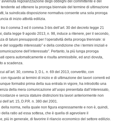
ll’ avvenuta regolarizzazione degli obblighi del committente e del
za tendente ad ottenere la proroga biennale del termine di ultimazione
nfatti, la suindicata disposizione normativa consente una sola proroga
cia di inizio attività edilizia.
 tra il comma 3 ed il comma 3-bis dell’art. 30 del decreto legge 21
i, dalla legge 9 agosto 2013, n. 98, induce a ritenere, per il secondo,
nza di taluni presupposti per l’operatività della proroga triennale: si
ne del soggetto interessato” e della condizione che i termini iniziali e
comunicazione dell’interessato”. Pertanto, la più lunga proroga
nati opera automaticamente e risulta ammissibile, ed anzi dovuta,
uto a scadenza.
i all’art. 30, comma 3, D.L. n. 69 del 2013, convertito, con
con riguardo ai termini di inizio e di ultimazione dei lavori correnti ed
comunque formatisi prima della sua entrata in vigore, ha introdotto una
enza della mera comunicazione all’uopo presentata dall’interessato,
circostanze e senza statuire distinzioni tra lavori anteriormente non
nsi dell’art. 15, D.P.R. n. 380 del 2001.
e della norma, nella quale non figura espressamente e non è, quindi,
ce della ratio ad essa sottesa, che è quella di agevolare il
, più in generale, di favorire il rilancio economico del settore edilizio.