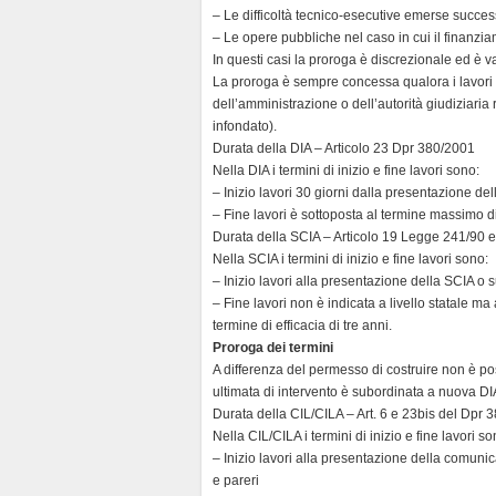
– Le difficoltà tecnico-esecutive emerse success
y
– Le opere pubbliche nel caso in cui il finanziam
In questi casi la proroga è discrezionale ed è 
La proroga è sempre concessa qualora i lavori n
dell’amministrazione o dell’autorità giudiziaria 
infondato).
Durata della DIA – Articolo 23 Dpr 380/2001
Nella DIA i termini di inizio e fine lavori sono:
– Inizio lavori 30 giorni dalla presentazione del
– Fine lavori è sottoposta al termine massimo di 
Durata della SCIA – Articolo 19 Legge 241/90
Nella SCIA i termini di inizio e fine lavori sono:
– Inizio lavori alla presentazione della SCIA o s
– Fine lavori non è indicata a livello statale ma
termine di efficacia di tre anni.
Proroga dei termini
A differenza del permesso di costruire non è po
ultimata di intervento è subordinata a nuova D
Durata della CIL/CILA – Art. 6 e 23bis del Dpr 
Nella CIL/CILA i termini di inizio e fine lavori so
– Inizio lavori alla presentazione della comunic
e pareri