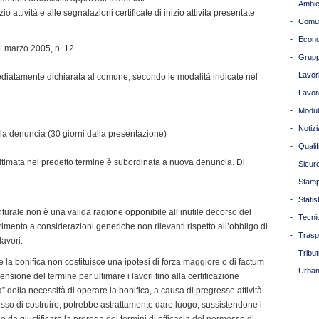
-
Ambie
 attività e alle segnalazioni certificate di inizio attività presentate
-
Comun
-
Econ
1 marzo 2005, n. 12
-
Grupp
-
Lavori
mediatamente dichiarata al comune, secondo le modalità indicate nel
-
Lavor
-
Modul
-
Notizi
ella denuncia (30 giorni dalla presentazione)
-
Quali
ultimata nel predetto termine è subordinata a nuova denuncia. Di
-
Sicur
-
Stam
-
Statis
nturale non è una valida ragione opponibile all’inutile decorso del
-
Tecni
rimento a considerazioni generiche non rilevanti rispetto all’obbligo di
-
Trasp
lavori.
-
Tribut
 la bonifica non costituisce una ipotesi di forza maggiore o di factum
-
Urban
nsione del termine per ultimare i lavori fino alla certificazione
a” della necessità di operare la bonifica, a causa di pregresse attività
esso di costruire, potrebbe astrattamente dare luogo, sussistendone i
e da giustificare la proroga dei termini di efficacia del permesso di