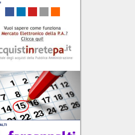
u
ALTI