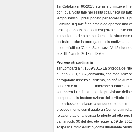
Tar Calabria n. 86/2015: i termini di inizio e f
ogni qual volta tale necessità scaturisca da fatt
tempo stesso il presupposto per accordare la 
Comune, il quale è chiamato ad operare una comp
profilo pubblicistico – dall’esigenza di assicur
in maniera ordinata e conforme allo strumento ur
costruire – che la proroga non sia motivata da m
di quest’ultimo (Cons. Stato, sez. IV, 12 giug
sez. III, 4 aprile 2013 n. 1870).
Proroga straordinaria
Tar Lombardia n. 1569/2016 La proroga dei titoli
giugno 2013, n. 69, convertito, con modificazio
derogatorio rispetto al sistema, poiché la durata
certezza e di tutela dell’ interesse pubblico e 
sarebbero tutte frustrate dalla previsione della p
comportanti la trasformazione del territorio. L’o
dallo stesso legislatore a un periodo determinato
provvedimento con il quale un Comune, in relazio
relazione ad una istanza tendente ad ottenere l
dall’articolo 30 del decreto legge n. 69 del 201
sospeso il titolo edilizio, contestualmente ordi