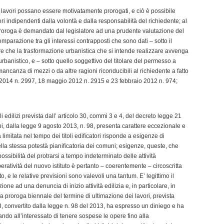
ine lavori possano essere motivatamente prorogati, e ciò è possibile
ori indipendenti dalla volontà e dalla responsabilità del richiedente; al
proroga è demandato dal legislatore ad una prudente valutazione del
arazione tra gli interessi contrapposti che sono dati – sotto il
are che la trasformazione urbanistica che si intende realizzare avvenga
banistico, e – sotto quello soggettivo del titolare del permesso a
ancanza di mezzi o da altre ragioni riconducibili al richiedente a fatto
no 2014 n. 2997, 18 maggio 2012 n. 2915 e 23 febbraio 2012 n. 974;
 edilizi prevista dall’ articolo 30, commi 3 e 4, del decreto legge 21
ni, dalla legge 9 agosto 2013, n. 98, presenta carattere eccezionale e
 limitata nel tempo dei titoli edificatori risponde a esigenze di
della stessa potestà pianificatoria dei comuni; esigenze, queste, che
ossibilità del protrarsi a tempo indeterminato delle attività
peratività del nuovo istituto è pertanto – coerentemente – circoscritta
, e le relative previsioni sono valevoli una tantum. E’ legittimo il
ne ad una denuncia di inizio attività edilizia e, in particolare, in
a proroga biennale del termine di ultimazione dei lavori, prevista
3, convertito dalla legge n. 98 del 2013, ha espresso un diniego e ha
nando all’interessato di tenere sospese le opere fino alla