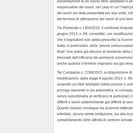
presentazione di un nuovo titolo abilitativo e a
responsabile dei lavori, nel caso in cui l’istan
dei lavori sia stata presentata per due volte; i
del termine di ultimazione dei lavori di una denun
Tar Piemonte n.1304/2015: il confronto testuale
giugno 2013, n. 69, convertito, con modificazion
che il legislatore non abbia prescritto la ricorre
tratta, in particolare, della “previa comunicazio
finali “non siano già decorsi al momento della 
triennale dell’efficacia dei permessi convenzio
anche qualora il termine originario sia già ven
Tar Campania n. 2788/2015: la disposizione di cu
modificazioni, dalla legge 9 agosto 2013, n. 98, 
assentiti con titoli abilitativi edilizi emessi o 
proroga operante in via automatica, in consegu
senza subordinarla al verificarsi di particolari 
differiti e lavori anteriormente già differiti ai se
Quanto innanzi consegue sia al tenore letteral
inferibile, alcuna simile limitazione, sia alla lu
completamento delle attività di cantiere avviate e