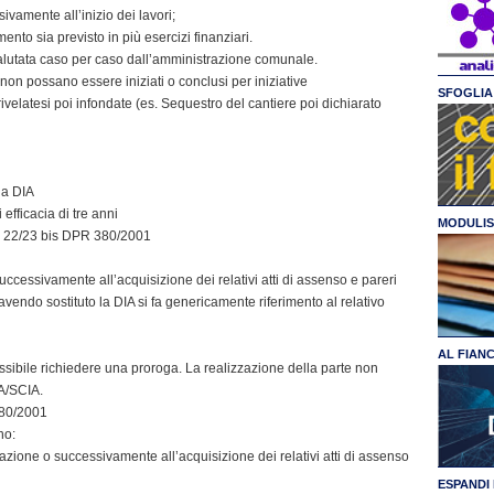
ivamente all’inizio dei lavori;
ento sia previsto in più esercizi finanziari.
valutata caso per caso dall’amministrazione comunale.
on possano essere iniziati o conclusi per iniziative
SFOGLIA 
rivelatesi poi infondate (es. Sequestro del cantiere poi dichiarato
la DIA
efficacia di tre anni
MODULIS
 e 22/23 bis DPR 380/2001
uccessivamente all’acquisizione dei relativi atti di assenso e pareri
 avendo sostituto la DIA si fa genericamente riferimento al relativo
AL FIAN
ssibile richiedere una proroga. La realizzazione della parte non
IA/SCIA.
380/2001
no:
azione o successivamente all’acquisizione dei relativi atti di assenso
ESPANDI 