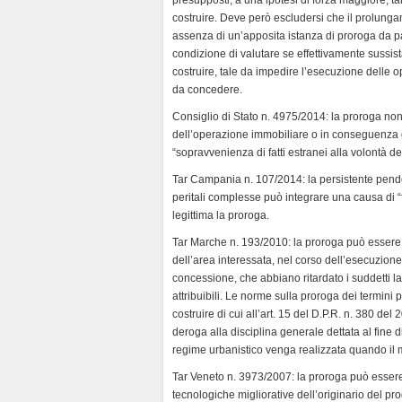
costruire. Deve però escludersi che il prolung
assenza di un’apposita istanza di proroga da pa
condizione di valutare se effettivamente sussist
costruire, tale da impedire l’esecuzione delle o
da concedere.
Consiglio di Stato n. 4975/2014: la proroga no
dell’operazione immobiliare o in conseguenza de
“sopravvenienza di fatti estranei alla volontà de
Tar Campania n. 107/2014: la persistente pende
peritali complesse può integrare una causa di “f
legittima la proroga.
Tar Marche n. 193/2010: la proroga può essere 
dell’area interessata, nel corso dell’esecuzione de
concessione, che abbiano ritardato i suddetti lav
attribuibili. Le norme sulla proroga dei termini 
costruire di cui all’art. 15 del D.P.R. n. 380 de
deroga alla disciplina generale dettata al fine 
regime urbanistico venga realizzata quando il 
Tar Veneto n. 3973/2007: la proroga può esser
tecnologiche migliorative dell’originario del pr