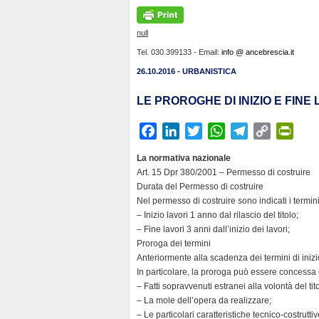
null
Tel. 030.399133 - Email:
info @ ancebrescia.it
26.10.2016 - URBANISTICA
LE PROROGHE DI INIZIO E FINE
F
L
T
W
T
C
P
a
i
w
h
e
o
r
La normativa nazionale
c
n
i
a
l
p
i
Art. 15 Dpr 380/2001 – Permesso di costruire
e
k
t
t
e
y
n
Durata del Permesso di costruire
b
e
t
s
g
L
t
Nel permesso di costruire sono indicati i termini d
– Inizio lavori 1 anno dal rilascio del titolo;
o
d
e
A
r
i
F
– Fine lavori 3 anni dall’inizio dei lavori;
o
I
r
p
a
n
r
Proroga dei termini
k
n
p
m
k
i
Anteriormente alla scadenza dei termini di inizi
e
In particolare, la proroga può essere concessa
n
– Fatti sopravvenuti estranei alla volontà del ti
– La mole dell’opera da realizzare;
d
– Le particolari caratteristiche tecnico-costrutti
l