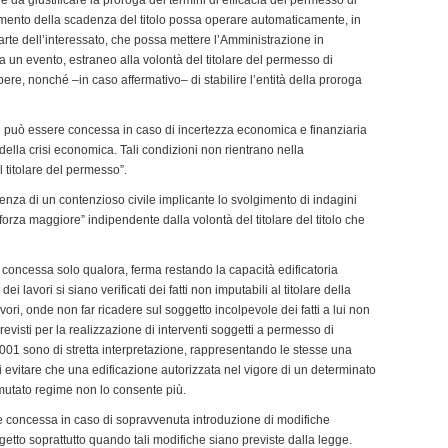
amento della scadenza del titolo possa operare automaticamente, in
rte dell’interessato, che possa mettere l’Amministrazione in
a un evento, estraneo alla volontà del titolare del permesso di
pere, nonché –in caso affermativo– di stabilire l’entità della proroga
n può essere concessa in caso di incertezza economica e finanziaria
lla crisi economica. Tali condizioni non rientrano nella
l titolare del permesso”.
nza di un contenzioso civile implicante lo svolgimento di indagini
orza maggiore” indipendente dalla volontà del titolare del titolo che
concessa solo qualora, ferma restando la capacità edificatoria
i lavori si siano verificati dei fatti non imputabili al titolare della
ori, onde non far ricadere sul soggetto incolpevole dei fatti a lui non
previsti per la realizzazione di interventi soggetti a permesso di
l 2001 sono di stretta interpretazione, rappresentando le stesse una
di evitare che una edificazione autorizzata nel vigore di un determinato
mutato regime non lo consente più.
e concessa in caso di sopravvenuta introduzione di modifiche
ogetto soprattutto quando tali modifiche siano previste dalla legge.