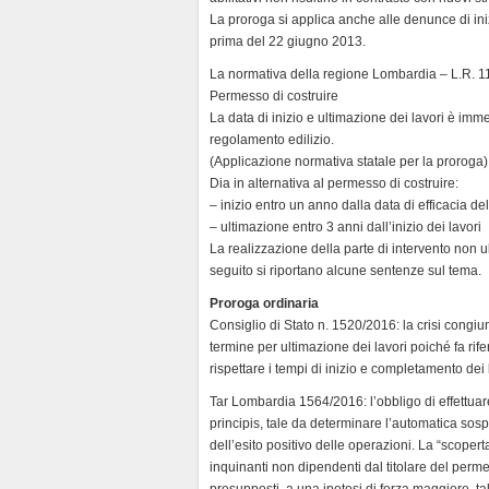
La proroga si applica anche alle denunce di inizio
prima del 22 giugno 2013.
La normativa della regione Lombardia – L.R. 1
Permesso di costruire
La data di inizio e ultimazione dei lavori è im
regolamento edilizio.
(Applicazione normativa statale per la proroga)
Dia in alternativa al permesso di costruire:
– inizio entro un anno dalla data di efficacia d
– ultimazione entro 3 anni dall’inizio dei lavori
La realizzazione della parte di intervento non 
seguito si riportano alcune sentenze sul tema.
Proroga ordinaria
Consiglio di Stato n. 1520/2016: la crisi congiu
termine per ultimazione dei lavori poiché fa rife
rispettare i tempi di inizio e completamento dei 
Tar Lombardia 1564/2016: l’obbligo di effettuare
principis, tale da determinare l’automatica sospe
dell’esito positivo delle operazioni. La “scopert
inquinanti non dipendenti dal titolare del perm
presupposti, a una ipotesi di forza maggiore, tal