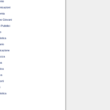
nte
icazioni
omia
o Giovani
 Pubblici
o
istica
ario
ficazione
ezza
pa
tica
ca
orti
i
istica