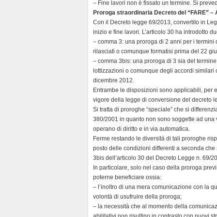
– Fine lavori non è fissato un termine. Si preve
Proroga straordinaria Decreto del “FARE” – A
Con il Decreto legge 69/2013, convertito in Legg
inizio e fine lavori. L’articolo 30 ha introdotto d
– comma 3: una proroga di 2 anni per i termini di 
rilasciati o comunque formatisi prima del 22 gi
– comma 3bis: una proroga di 3 sia del termine di
lottizzazioni o comunque degli accordi similari 
dicembre 2012.
Entrambe le disposizioni sono applicabili, per 
vigore della legge di conversione del decreto
Si tratta di proroghe “speciale” che si differenz
380/2001 in quanto non sono soggette ad una 
operano di diritto e in via automatica.
Ferme restando le diversità di tali proroghe ris
posto delle condizioni differenti a seconda che
3bis dell’articolo 30 del Decreto Legge n. 69/2
In particolare, solo nel caso della proroga prev
poterne beneficiare ossia:
– l’inoltro di una mera comunicazione con la q
volontà di usufruire della proroga;
– la necessità che al momento della comunicazion
abilitativi non risultino in contrasto con nuovi s