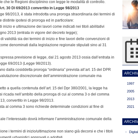
de che le Regioni disciplinino con legge le modalità di controllo.
rt. 30 Dl 69/2013 convertito in Legge 98/2013
e 98/2013, è stata introdotta una proroga straordinaria dei termini di
ue distinte ipotesi di proroga ed in particolare:
inizio e ultimazione dei lavori come indicati nei titoli abilitativi
ugno 2013 (entrata in vigore del decreto legge);
 validità sia dei termini di inizio e fine lavori delle convenzioni di
come denominati dalla legislazione regionale stipulati sino al 31
espressa previsione di legge, dal 21 agosto 2013 ossia dall’entrata in
 legge 69/2013 (Legge 98/2013).
iano dalla cosiddetta proroga “ordinaria” prevista all’art. 15 del DPR
ARCHIVI
valutazione discrezionale dell’amministrazione comunale ma
1997
petto a quella contenuta dell’art. 15 del Dpr 380/2001, la legge ha
2005
 si ricada nell’ambito della proroga di cui al comma 3 o del comma
2013
013, convertito in Legge 98/2013.
ista al comma 3 sono richieste determinate condizioni al fine di
2021
uale l’interessato dovrà informare l’amministrazione comunale della
ARCHIV
e i termini di inizio/ultimazione non siano già decorsi e che i titoli
-
Digit
trumenti urbanistici approvati o adottati.