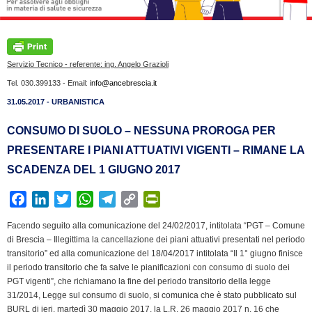
Servizio Tecnico - referente: ing. Angelo Grazioli
Tel. 030.399133 - Email:
info@ancebrescia.it
31.05.2017 - URBANISTICA
CONSUMO DI SUOLO – NESSUNA PROROGA PER
PRESENTARE I PIANI ATTUATIVI VIGENTI – RIMANE LA
SCADENZA DEL 1 GIUGNO 2017
F
L
T
W
T
C
P
a
i
w
h
e
o
r
Facendo seguito alla comunicazione del 24/02/2017, intitolata “PGT – Comune
c
n
i
a
l
p
i
di Brescia – Illegittima la cancellazione dei piani attuativi presentati nel periodo
e
k
t
t
e
y
n
transitorio” ed alla comunicazione del 18/04/2017 intitolata “Il 1° giugno finisce
b
e
t
s
g
L
t
il periodo transitorio che fa salve le pianificazioni con consumo di suolo dei
PGT vigenti”, che richiamano la fine del periodo transitorio della legge
o
d
e
A
r
i
F
31/2014, Legge sul consumo di suolo, si comunica che è stato pubblicato sul
o
I
r
p
a
n
r
BURL di ieri, martedì 30 maggio 2017, la L.R. 26 maggio 2017 n. 16 che