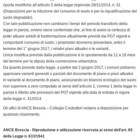
k
n
p
m
k
i
riporta modifiche all’articolo 5 della legge regionale 28/11/2014, n. 31
e
(Disposizioni per la riduzione del consumo di suolo e per la riqualificazione del
n
suolo degradato).
Con tale pubblicazione non cambiano i tempi del periodo transitorio della
d
legge in parola, ovvero viene confermato che, al fine di avere la certezza di
l
poter attuare ambiti di trasformazione attualmente previsti dai PGT vigenti e
y
comportanti consumo di suolo, i proprietari dovranno presentare, entro il
termine del 1° giugno 2017, i relativi piani attuativi o le varianti.
Unica modifica prevista dalla pubblicazione è lo spostamento da 12 a 18 mesi
del termine per la stipula della convenzione urbanistica.
Da quanto previsto dalla legge, a partire dal 2 giugno 2017, i comuni potranno
approvare varianti generali o parziali del documento di piano e piani attuativi
in variante al documento di piano, assicurando un bilancio ecologico del suolo
non superiore a zero computato ai sensi dell’articolo 2, comma 1 della legge in
parola e riferito alle previsioni del PGT vigente alla data di entrata in vigore
della legge n. 31/2014.
Gli uffici di ANCE Brescia – Collegio Costruttori restano a disposizione per
qualsiasi chiarimento.
ANCE Brescia - Riproduzione e utilizzazione riservata ai sensi dell’art. 65
della Legge n. 633/1941