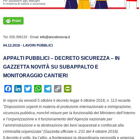
Tel. 030.399133 - Email:
info@ancebrescia.it
04.12.2018 - LAVORI PUBBLICI
APPALTI PUBBLICI – DECRETO SICUREZZA – IN
GAZZETTA NOVITÀ SU SUBAPPALTO E
MONITORAGGIO CANTIERI
F
L
T
W
T
C
P
a
i
w
h
e
o
r
In vigore da venerdì 5 ottobre il decreto legge 4 ottobre 2018, n. 113 recante
c
n
i
a
l
p
i
“Disposizioni urgenti in materia di protezione internazionale e immigrazione,
e
k
t
t
e
y
n
sicurezza pubblica, nonché misure per la funzionalità del Ministero dell’interno
b
e
t
s
g
L
t
e l’organizzazione e il funzionamento dell’Agenzia nazionale per
l’amministrazione e la destinazione dei beni sequestrati e confiscati alla
o
d
e
A
r
i
F
criminalità organizzata” (Gazzetta ufficiale n. 231 del 4 ottobre 2018).
o
I
r
p
a
n
r
Il decreto è volto, tra l’altro, a fronteggiare la straordinaria necessità e urgenza