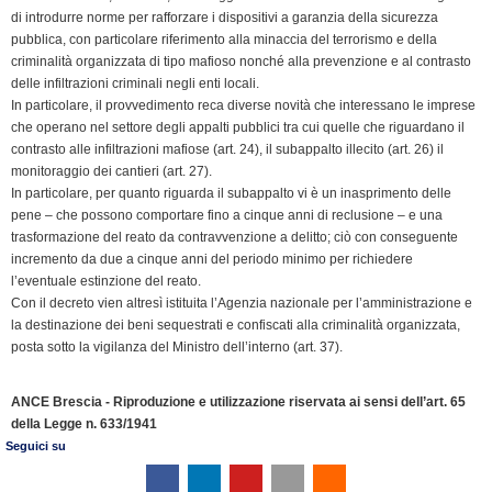
k
n
p
m
k
i
di introdurre norme per rafforzare i dispositivi a garanzia della sicurezza
e
pubblica, con particolare riferimento alla minaccia del terrorismo e della
n
criminalità organizzata di tipo mafioso nonché alla prevenzione e al contrasto
delle infiltrazioni criminali negli enti locali.
d
In particolare, il provvedimento reca diverse novità che interessano le imprese
l
che operano nel settore degli appalti pubblici tra cui quelle che riguardano il
y
contrasto alle infiltrazioni mafiose (art. 24), il subappalto illecito (art. 26) il
monitoraggio dei cantieri (art. 27).
In particolare, per quanto riguarda il subappalto vi è un inasprimento delle
pene – che possono comportare fino a cinque anni di reclusione – e una
trasformazione del reato da contravvenzione a delitto; ciò con conseguente
incremento da due a cinque anni del periodo minimo per richiedere
l’eventuale estinzione del reato.
Con il decreto vien altresì istituita l’Agenzia nazionale per l’amministrazione e
la destinazione dei beni sequestrati e confiscati alla criminalità organizzata,
posta sotto la vigilanza del Ministro dell’interno (art. 37).
ANCE Brescia - Riproduzione e utilizzazione riservata ai sensi dell’art. 65
della Legge n. 633/1941
Seguici su