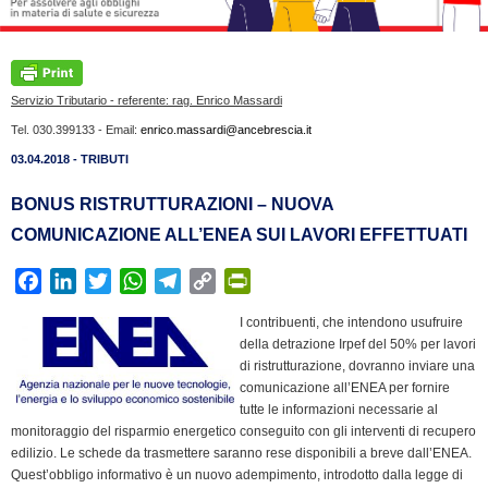
Servizio Tributario - referente: rag. Enrico Massardi
Tel. 030.399133 - Email:
enrico.massardi@ancebrescia.it
03.04.2018 - TRIBUTI
BONUS RISTRUTTURAZIONI – NUOVA
COMUNICAZIONE ALL’ENEA SUI LAVORI EFFETTUATI
F
L
T
W
T
C
P
a
i
w
h
e
o
r
I contribuenti, che intendono usufruire
c
n
i
a
l
p
i
della detrazione Irpef del 50% per lavori
e
k
t
t
e
y
n
di ristrutturazione, dovranno inviare una
b
e
t
s
g
L
t
comunicazione all’ENEA per fornire
o
d
e
A
r
i
tutte le informazioni necessarie al
F
monitoraggio del risparmio energetico conseguito con gli interventi di recupero
o
I
r
p
a
n
r
edilizio. Le schede da trasmettere saranno rese disponibili a breve dall’ENEA.
k
n
p
m
k
i
Quest’obbligo informativo è un nuovo adempimento, introdotto dalla legge di