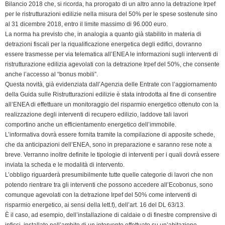
e
Bilancio 2018 che, si ricorda, ha prorogato di un altro anno la detrazione Irpef
n
per le ristrutturazioni edilizie nella misura del 50% per le spese sostenute sino
al 31 dicembre 2018, entro il limite massimo di 96.000 euro.
d
La norma ha previsto che, in analogia a quanto già stabilito in materia di
l
detrazioni fiscali per la riqualificazione energetica degli edifici, dovranno
y
essere trasmesse per via telematica all’ENEA le informazioni sugli interventi di
ristrutturazione edilizia agevolati con la detrazione Irpef del 50%, che consente
anche l’accesso al “bonus mobili”.
Questa novità, già evidenziata dall’Agenzia delle Entrate con l’aggiornamento
della Guida sulle Ristrutturazioni edilizie è stata introdotta al fine di consentire
all’ENEA di effettuare un monitoraggio del risparmio energetico ottenuto con la
realizzazione degli interventi di recupero edilizio, laddove tali lavori
comportino anche un efficientamento energetico dell’immobile.
L’informativa dovrà essere fornita tramite la compilazione di apposite schede,
che da anticipazioni dell’ENEA, sono in preparazione e saranno rese note a
breve. Verranno inoltre definite le tipologie di interventi per i quali dovrà essere
inviata la scheda e le modalità di intervento.
L’obbligo riguarderà presumibilmente tutte quelle categorie di lavori che non
potendo rientrare tra gli interventi che possono accedere all’Ecobonus, sono
comunque agevolati con la detrazione Irpef del 50% come interventi di
risparmio energetico, ai sensi della lett.f), dell’art. 16 del DL 63/13.
È il caso, ad esempio, dell’installazione di caldaie o di finestre comprensive di
infissi, installate nell’ambito di un intervento effettuato su un’abitazione,