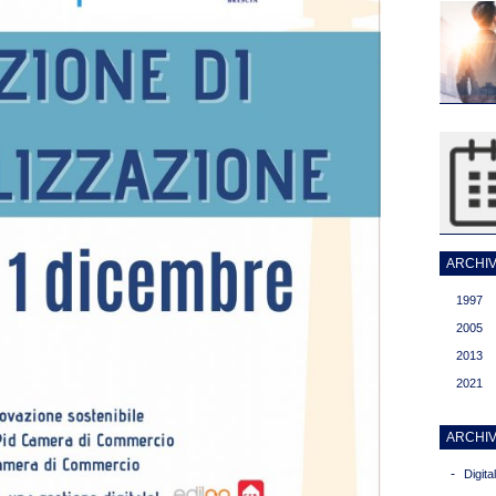
ARCHIVI
1997
2005
2013
2021
ARCHIV
-
Digit