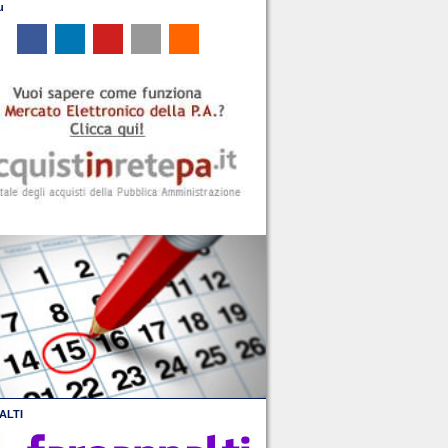
u
ALTI