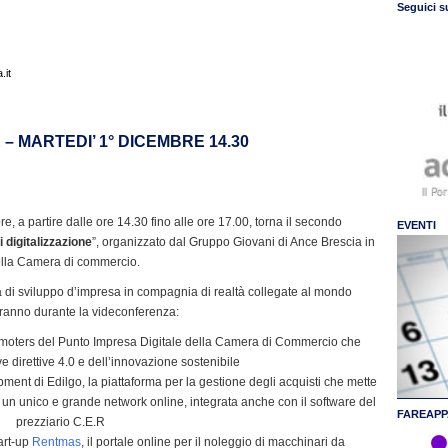
Seguici s
.it
 – MARTEDI’ 1° DICEMBRE 14.30
e, a partire dalle ore 14.30 fino alle ore 17.00, torna il secondo
EVENTI
i digitalizzazione
”, organizzato dal Gruppo Giovani di Ance Brescia in
della Camera di commercio.
à di sviluppo d’impresa in compagnia di realtà collegate al mondo
verranno durante la videconferenza:
romoters del Punto Impresa Digitale della Camera di Commercio che
 direttive 4.0 e dell’innovazione sostenibile
ment di Edilgo, la piattaforma per la gestione degli acquisti che mette
 in un unico e grande network online, integrata anche con il software del
FAREAPP
prezziario C.E.R
tart-up
Rentmas
, il portale online per il noleggio di macchinari da