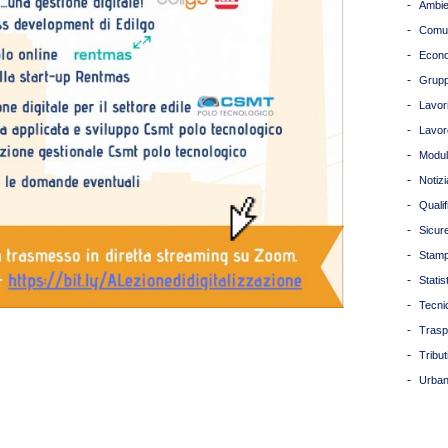
-
Ambie
-
Comun
-
Econ
-
Grupp
-
Lavori
-
Lavor
-
Modul
-
Notizi
-
Quali
-
Sicur
-
Stam
-
Statis
-
Tecni
-
Trasp
-
Tribut
-
Urban