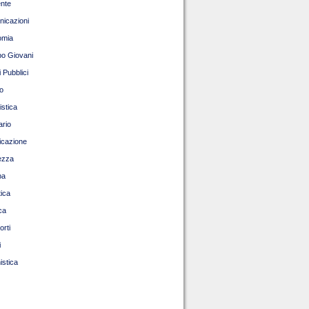
nte
icazioni
omia
o Giovani
 Pubblici
o
istica
ario
ficazione
ezza
pa
tica
ca
orti
i
istica