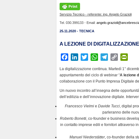
Servizio Tecnico - referente: ing. Angelo Grazioli
Tel. 030.399133 - Email:
angelo.grazioli@ancebrescia
25.11.2020 - TECNICA
A LEZIONE DI DIGITALIZZAZIONE
F
L
T
W
T
C
P
a
i
w
h
e
o
r
La digitalizzazione continua. Martedì 1° dicembr
c
n
i
a
l
p
i
appuntamento del ciclo di webinar “
A lezione d
e
k
t
t
e
y
n
collaborazione con il Punto Impresa Digitale 
b
e
t
s
g
L
t
Un nuovo incontro all’insegna delle opportunit
o
d
e
A
r
i
F
dell’edilizia e dell’innovazione digitale. Inter
o
I
r
p
a
n
r
Francesco Vielmi
e
Davide Tucci
, digital p
k
n
p
m
k
i
parleranno delle nuove
e
Roberto Bonetti
, co-founder e business develop
n
in contatto imprese edili e fornitori attraverso
d
Manuel Niederstätter
, co-founder della s
l