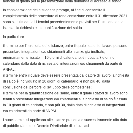
nonché di quello per la presentazione della domanda di accesso al fondo.
o
I
r
p
a
n
r
k
n
p
m
k
i
In considerazione della suddetta proroga, al fine di consentire il
completamento delle procedure di rendicontazione entro il 31 dicembre 2021,
e
sono stati rimodulati i termini precedentemente previsti per l’istruttoria delle
n
istanze, la richiesta e la quantificazione del saldo.
d
In particolare:
l
y
il termine per l’istruttoria delle istanze, entro il quale i datori di lavoro possono
presentare integrazioni e/o chiarimenti alle istanze già inoltrate,
originariamente fissato in 10 giorni di calendario, è ridotto a 7 giorni di
calendario dalla data di richiesta di integrazioni e/o chiarimenti da parte di
ANPAL;
il termine entro il quale deve essere presentata dal datore di lavoro la richiesta
di saldo è individuato in 20 giorni di calendario, e non più 40, dalla
conclusione dei percorsi di sviluppo delle competenze;
il termine per la quantificazione del saldo, entro il quale i datori di lavoro sono
tenuti a presentare integrazioni e/o chiarimenti alla richiesta di saldo è fissato
in 10 giorni di calendario, e non più 30, dalla data di richiesta di integrazioni
e/o chiarimenti da parte di ANPAL.
I nuovi termini si applicano alle istanze presentate successivamente alla data
di pubblicazione del Decreto Direttoriale di cui trattasi.