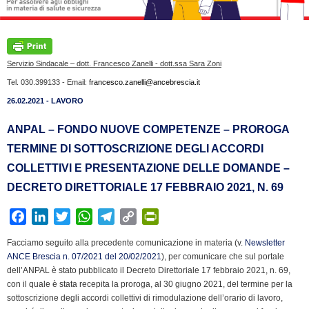
Servizio Sindacale – dott. Francesco Zanelli - dott.ssa Sara Zoni
Tel. 030.399133 - Email:
francesco.zanelli@ancebrescia.it
26.02.2021 - LAVORO
ANPAL – FONDO NUOVE COMPETENZE – PROROGA
TERMINE DI SOTTOSCRIZIONE DEGLI ACCORDI
COLLETTIVI E PRESENTAZIONE DELLE DOMANDE –
DECRETO DIRETTORIALE 17 FEBBRAIO 2021, N. 69
F
L
T
W
T
C
P
a
i
w
h
e
o
r
Facciamo seguito alla precedente comunicazione in materia (v.
Newsletter
c
n
i
a
l
p
i
ANCE Brescia n. 07/2021 del 20/02/2021
), per comunicare che sul portale
e
k
t
t
e
y
n
dell’ANPAL è stato pubblicato il Decreto Direttoriale 17 febbraio 2021, n. 69,
b
e
t
s
g
L
t
con il quale è stata recepita la proroga, al 30 giugno 2021, del termine per la
sottoscrizione degli accordi collettivi di rimodulazione dell’orario di lavoro,
o
d
e
A
r
i
F