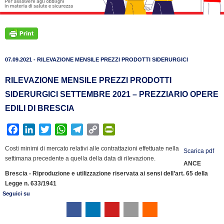
07.09.2021 - RILEVAZIONE MENSILE PREZZI PRODOTTI SIDERURGICI
RILEVAZIONE MENSILE PREZZI PRODOTTI
SIDERURGICI SETTEMBRE 2021 – PREZZIARIO OPERE
EDILI DI BRESCIA
F
L
T
W
T
C
P
a
i
w
h
e
o
r
Costi minimi di mercato relativi alle contrattazioni effettuate nella
Scarica pdf
c
n
i
a
l
p
i
settimana precedente a quella della data di rilevazione.
ANCE
e
k
t
t
e
y
n
Brescia - Riproduzione e utilizzazione riservata ai sensi dell’art. 65 della
b
e
t
s
g
L
t
Legge n. 633/1941
o
d
e
A
r
i
F
Seguici su
o
I
r
p
a
n
r
k
n
p
m
k
i