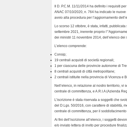
d
Il D. P.C.M. 11/11/2014 ha definito i requisiti pe
l
ANAC 07/10/2020, n. 764 ha indicato le nuove mo
y
avvio alla procedura per l’aggiornamento dell’
Lo scorso 12 ottobre, è stata, infatti, pubblicat
settembre 2021, inerente proprio l’“Aggiornamen
dei ministri 11 novembre 2014, dell’elenco dei 
L’elenco comprende:
Consip;
19 centrali acquisti di società regionali;
1 per ciascuna delle provincie autonome di Tre
8 centrali acquisti di città metropolitane;
2 centrali istituite nella provincia di Vicenza e B
Nell’elenco, in relazione al nostro territorio, vi
centrale di committenza, e A.R.I.A (Azienda Reg
L’iscrizione è stata riservata a soggetti che svol
del D.Lgs. 50/2016, con carattere di stabilità, 
centrale di committenza, per il soddisfacimento di 
Ai fini dell’iscrizione all’elenco, i soggetti dev
e/o inviato lettera di invito per procedure finali