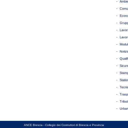
-
Ambie
-
Comun
-
Econ
-
Grupp
-
Lavori
-
Lavor
-
Modul
-
Notizi
-
Quali
-
Sicur
-
Stam
-
Statis
-
Tecni
-
Trasp
-
Tribut
-
Urban
ANCE Brescia - Collegio dei Costruttori di Brescia e Provincia