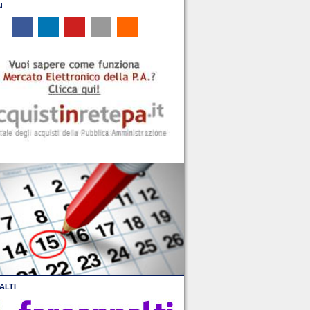
u
ALTI