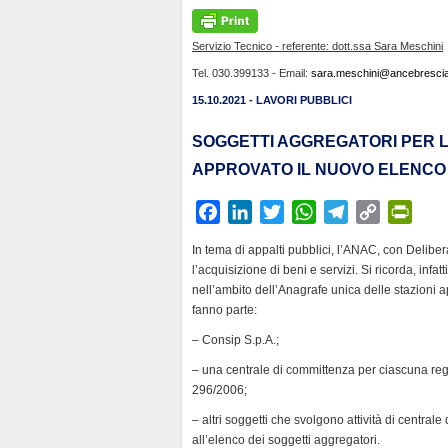
Servizio Tecnico - referente: dott.ssa Sara Meschini
Tel. 030.399133 - Email:
sara.meschini@ancebrescia.
15.10.2021 - LAVORI PUBBLICI
SOGGETTI AGGREGATORI PER L’A
APPROVATO IL NUOVO ELENCO
F
L
T
W
T
C
P
a
i
w
h
e
o
r
In tema di appalti pubblici, l’ANAC, con Delibe
c
n
i
a
l
p
i
l’acquisizione di beni e servizi. Si ricorda, infat
e
k
t
t
e
y
n
nell’ambito dell’Anagrafe unica delle stazioni a
b
e
t
s
g
L
t
fanno parte:
o
d
e
A
r
i
F
– Consip S.p.A.;
o
I
r
p
a
n
r
– una centrale di committenza per ciascuna regio
k
n
p
m
k
i
296/2006;
e
– altri soggetti che svolgono attività di central
n
all’elenco dei soggetti aggregatori.