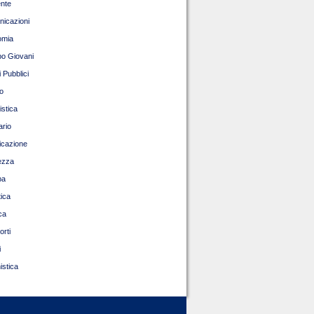
nte
icazioni
omia
o Giovani
 Pubblici
o
istica
ario
ficazione
ezza
pa
tica
ca
orti
i
istica