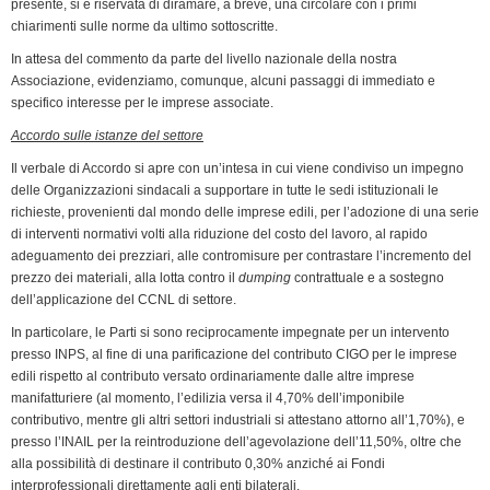
presente, si è riservata di diramare, a breve, una circolare con i primi
o
I
r
p
a
n
r
chiarimenti sulle norme da ultimo sottoscritte.
k
n
p
m
k
i
In attesa del commento da parte del livello nazionale della nostra
e
Associazione, evidenziamo, comunque, alcuni passaggi di immediato e
n
specifico interesse per le imprese associate.
d
Accordo sulle istanze del settore
l
y
Il verbale di Accordo si apre con un’intesa in cui viene condiviso un impegno
delle Organizzazioni sindacali a supportare in tutte le sedi istituzionali le
richieste, provenienti dal mondo delle imprese edili, per l’adozione di una serie
di interventi normativi volti alla riduzione del costo del lavoro, al rapido
adeguamento dei prezziari, alle contromisure per contrastare l’incremento del
prezzo dei materiali, alla lotta contro il
dumping
contrattuale e a sostegno
dell’applicazione del CCNL di settore.
In particolare, le Parti si sono reciprocamente impegnate per un intervento
presso INPS, al fine di una parificazione del contributo CIGO per le imprese
edili rispetto al contributo versato ordinariamente dalle altre imprese
manifatturiere (al momento, l’edilizia versa il 4,70% dell’imponibile
contributivo, mentre gli altri settori industriali si attestano attorno all’1,70%), e
presso l’INAIL per la reintroduzione dell’agevolazione dell’11,50%, oltre che
alla possibilità di destinare il contributo 0,30% anziché ai Fondi
interprofessionali direttamente agli enti bilaterali.