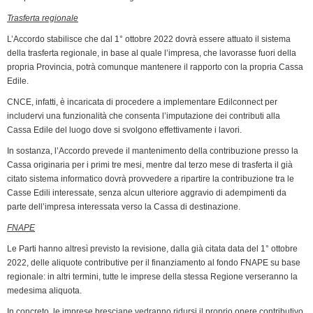
Trasferta regionale
L’Accordo stabilisce che dal 1° ottobre 2022 dovrà essere attuato il sistema
della trasferta regionale, in base al quale l’impresa, che lavorasse fuori della
propria Provincia, potrà comunque mantenere il rapporto con la propria Cassa
Edile.
CNCE, infatti, è incaricata di procedere a implementare Edilconnect per
includervi una funzionalità che consenta l’imputazione dei contributi alla
Cassa Edile del luogo dove si svolgono effettivamente i lavori.
In sostanza, l’Accordo prevede il mantenimento della contribuzione presso la
Cassa originaria per i primi tre mesi, mentre dal terzo mese di trasferta il già
citato sistema informatico dovrà provvedere a ripartire la contribuzione tra le
Casse Edili interessate, senza alcun ulteriore aggravio di adempimenti da
parte dell’impresa interessata verso la Cassa di destinazione.
FNAPE
Le Parti hanno altresì previsto la revisione, dalla già citata data del 1° ottobre
2022, delle aliquote contributive per il finanziamento al fondo FNAPE su base
regionale: in altri termini, tutte le imprese della stessa Regione verseranno la
medesima aliquota.
In concreto, le imprese bresciane vedranno ridursi il proprio onere contributivo,