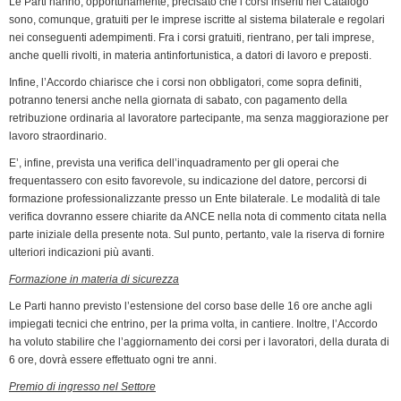
Le Parti hanno, opportunamente, precisato che i corsi inseriti nel Catalogo
sono, comunque, gratuiti per le imprese iscritte al sistema bilaterale e regolari
nei conseguenti adempimenti. Fra i corsi gratuiti, rientrano, per tali imprese,
anche quelli rivolti, in materia antinfortunistica, a datori di lavoro e preposti.
Infine, l’Accordo chiarisce che i corsi non obbligatori, come sopra definiti,
potranno tenersi anche nella giornata di sabato, con pagamento della
retribuzione ordinaria al lavoratore partecipante, ma senza maggiorazione per
lavoro straordinario.
E’, infine, prevista una verifica dell’inquadramento per gli operai che
frequentassero con esito favorevole, su indicazione del datore, percorsi di
formazione professionalizzante presso un Ente bilaterale. Le modalità di tale
verifica dovranno essere chiarite da ANCE nella nota di commento citata nella
parte iniziale della presente nota. Sul punto, pertanto, vale la riserva di fornire
ulteriori indicazioni più avanti.
Formazione in materia di sicurezza
Le Parti hanno previsto l’estensione del corso base delle 16 ore anche agli
impiegati tecnici che entrino, per la prima volta, in cantiere. Inoltre, l’Accordo
ha voluto stabilire che l’aggiornamento dei corsi per i lavoratori, della durata di
6 ore, dovrà essere effettuato ogni tre anni.
Premio di ingresso nel Settore