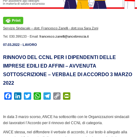
Servizio Sindacale – dott. Francesco Zanelli - dott.ssa Sara Zoni
Tel. 030.399133 - Email:
francesco.zanelli@ancebrescia.it
07.03.2022 - LAVORO
RINNOVO DEL CCNL PER I DIPENDENTI DELLE
IMPRESE EDILI ED AFFINI – AVVENUTA
SOTTOSCRIZIONE – VERBALE DI ACCORDO 3 MARZO
2022
F
L
T
W
T
C
P
a
i
w
h
e
o
r
c
n
i
a
l
p
i
In data 3 marzo scorso, ANCE ha sottoscritto con le Organizzazioni sindacali
e
k
t
t
e
y
n
dei lavoratori l’Accordo per il rinnovo del CCNL di categoria.
b
e
t
s
g
L
t
ANCE stessa, nel diffondere il verbale di accordo, il cui testo è allegato alla
o
d
e
A
r
i
F