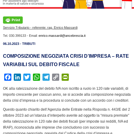
Servizio Tributario - referente: rag. Enrico Massardi
Tel. 030.399133 - Email:
enrico.massardi@ancebrescia.it
06.10.2023 - TRIBUTI
COMPOSIZIONE NEGOZIATA CRISI D’IMPRESA – RATE
VARIABILI SUL DEBITO FISCALE
F
L
T
W
T
C
P
a
i
w
h
e
o
r
OK alla rateizzazione del debito IVA non iscritto a ruolo in 120 rate variabili, di
c
n
i
a
l
p
i
importo crescente per ciascun anno, se si accede alla composizione negoziata
e
k
t
t
e
y
n
della crisi d’impresa e la procedura si conclude con un accordo con i creditori.
b
e
t
s
g
L
t
Questo quanto chiarito dell’Agenzia delle Entrate nella Risposta n. 443/E del 2
o
d
e
A
r
i
F
ottobre 2023 ad un’istanza d’interpello avente ad oggetto la “misura premiale”
o
I
r
p
a
n
r
della rateizzazione in 120 rate dei debiti fiscali (per imposte sui redditi, IVA ed
k
n
p
m
k
i
IRAP), riconosciuta alle imprese che concludono con successo la
composizione negoziata, prevista dal Codice della crisi d’impresa e