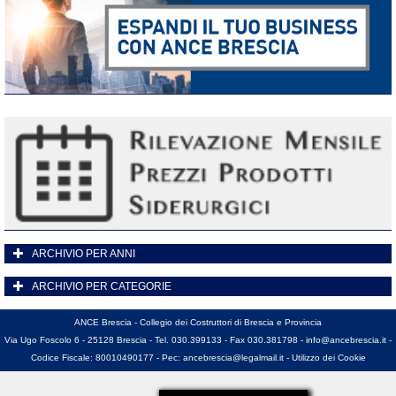
ARCHIVIO PER ANNI
ARCHIVIO PER CATEGORIE
ANCE Brescia - Collegio dei Costruttori di Brescia e Provincia
Via Ugo Foscolo 6 - 25128 Brescia - Tel. 030.399133 - Fax 030.381798 -
info@ancebrescia.it
-
Codice Fiscale: 80010490177 - Pec:
ancebrescia@legalmail.it
-
Utilizzo dei Cookie