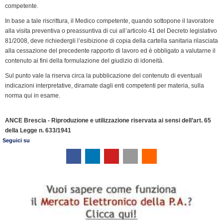
competente.
o
d
e
A
r
i
F
o
I
r
p
a
n
r
In base a tale riscrittura, il Medico competente, quando sottopone il lavoratore
k
n
p
m
k
i
alla visita preventiva o preassuntiva di cui all’articolo 41 del Decreto legislativo
81/2008, deve richiedergli l’esibizione di copia della cartella sanitaria rilasciata
e
alla cessazione del precedente rapporto di lavoro ed è obbligato a valutarne il
n
contenuto ai fini della formulazione del giudizio di idoneità.
d
Sul punto vale la riserva circa la pubblicazione del contenuto di eventuali
l
indicazioni interpretative, diramate dagli enti competenti per materia, sulla
y
norma qui in esame.
ANCE Brescia - Riproduzione e utilizzazione riservata ai sensi dell’art. 65
della Legge n. 633/1941
Seguici su