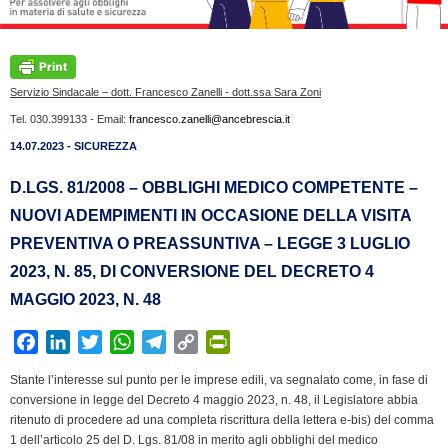
Servizio Sindacale – dott. Francesco Zanelli - dott.ssa Sara Zoni
Tel. 030.399133 - Email:
francesco.zanelli@ancebrescia.it
14.07.2023 - SICUREZZA
D.LGS. 81/2008 – OBBLIGHI MEDICO COMPETENTE –
NUOVI ADEMPIMENTI IN OCCASIONE DELLA VISITA
PREVENTIVA O PREASSUNTIVA – LEGGE 3 LUGLIO
2023, N. 85, DI CONVERSIONE DEL DECRETO 4
MAGGIO 2023, N. 48
F
L
T
W
T
C
P
a
i
w
h
e
o
r
Stante l’interesse sul punto per le imprese edili, va segnalato come, in fase di
c
n
i
a
l
p
i
conversione in legge del Decreto 4 maggio 2023, n. 48, il Legislatore abbia
e
k
t
t
e
y
n
ritenuto di procedere ad una completa riscrittura della lettera e-bis) del comma
b
e
t
s
g
L
t
1 dell’articolo 25 del D. Lgs. 81/08 in merito agli obblighi del medico