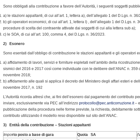
Sono obbligati alla contribuzione a favore dell’Autorità, i seguenti soggetti pubblici
d
l
a) le stazioni appaltanti, di cui all’art. 1, lettera a), dell’allegato 1 del D.Lgs. n. 36
y
b) gli operatori economici, di cui all’art. 1, lettera l) , dell’allegato 1 del D.Lgs.
procedure di scelta del contraente attivate dai soggetti di cui alla lettera sub a);
c) le SOA, di cui all’art. 100, comma 4, del D.Lgs. n. 36/2023.
2) Esonero
Sono esentati dall’obbligo di contribuzione le stazioni appaltanti e gli operatori 
a) affidamento di lavori, servizi e forniture espletati nell’ambito della ricostruzion
sismici del 2016 e 2017 così come individuate con le delibere dell’ANAC n. 359
novembre 2018;
b) affidamento alle quali si applica il decreto del Ministero degli affari esteri e 
novembre 2017, n. 192
L’Autorità ricorda altresì che, ai fini dell’esonero dal pagamento del contributo pe
inviare, esclusivamente via PEC all’indirizzo
protocollo@pec.anticorruzione.it
– e
pubblicazione della procedura nelle forme previste, la richiesta, debitamente sot
contributo utilizzando il modello reso disponibile sul sito dell’ANAC.
3) Entità della contribuzione – Stazioni appaltanti
Impo
rto posto a base di gara
Quota SA
(