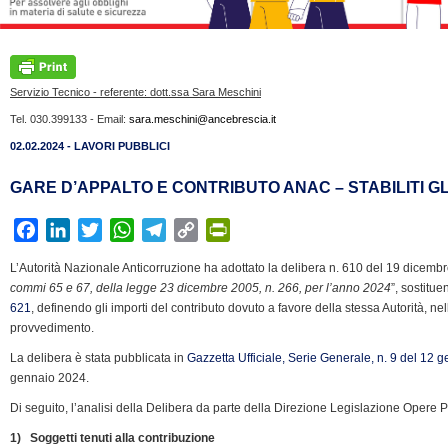
Servizio Tecnico - referente: dott.ssa Sara Meschini
Tel. 030.399133 - Email:
sara.meschini@ancebrescia.it
02.02.2024 - LAVORI PUBBLICI
GARE D’APPALTO E CONTRIBUTO ANAC – STABILITI GLI
F
L
T
W
T
C
P
a
i
w
h
e
o
r
L’Autorità Nazionale Anticorruzione ha adottato la delibera n. 610 del 19 dicembr
c
n
i
a
l
p
i
commi 65 e 67, della legge 23 dicembre 2005, n. 266, per l’anno 2024
”, sostitu
e
k
t
t
e
y
n
621
, definendo gli importi del contributo dovuto a favore della stessa Autorità, nel
b
e
t
s
g
L
t
provvedimento.
o
d
e
A
r
i
F
La delibera è stata pubblicata in
Gazzetta Ufficiale, Serie Generale, n. 9 del 12 
o
I
r
p
a
n
r
gennaio 2024.
k
n
p
m
k
i
Di seguito, l’analisi della Delibera da parte della Direzione Legislazione Opere 
e
1) Soggetti tenuti alla contribuzione
n