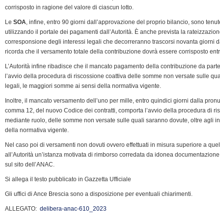
corrisposto in ragione del valore di ciascun lotto.
Le
SOA
, infine, entro 90 giorni dall’approvazione del proprio bilancio, sono ten
utilizzando il portale dei pagamenti dall’Autorità. È anche prevista la rateizzazion
corresponsione degli interessi legali che decorreranno trascorsi novanta giorni da
ricorda che il versamento totale della contribuzione dovrà essere corrisposto ent
L’Autorità infine ribadisce che il mancato pagamento della contribuzione da part
l’avvio della procedura di riscossione coattiva delle somme non versate sulle qual
legali, le maggiori somme ai sensi della normativa vigente.
Inoltre, il mancato versamento dell’uno per mille, entro quindici giorni dalla pronunc
comma 12, del nuovo Codice dei contratti, comporta l’avvio della procedura di risc
mediante ruolo, delle somme non versate sulle quali saranno dovute, oltre agli in
della normativa vigente.
Nel caso poi di versamenti non dovuti ovvero effettuati in misura superiore a quel
all’Autorità un’istanza motivata di rimborso corredata da idonea documentazione g
sul sito dell’ANAC.
Si allega il testo pubblicato in Gazzetta Ufficiale
Gli uffici di Ance Brescia sono a disposizione per eventuali chiarimenti.
ALLEGATO:
delibera-anac-610_2023