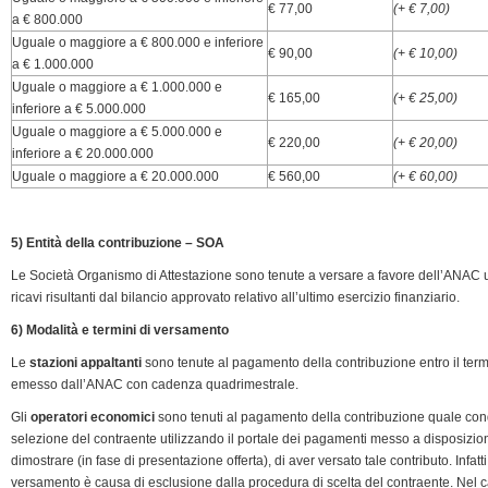
€ 77,00
(+ € 7,00)
a € 800.000
Uguale o maggiore a € 800.000 e inferiore
€ 90,00
(+ € 10,00)
a € 1.000.000
Uguale o maggiore a € 1.000.000 e
€ 165,00
(+ € 25,00)
inferiore a € 5.000.000
Uguale o maggiore a € 5.000.000 e
€ 220,00
(+ € 20,00)
inferiore a € 20.000.000
Uguale o maggiore a € 20.000.000
€ 560,00
(+ € 60,00)
5) Entità della contribuzione – SOA
Le Società Organismo di Attestazione sono tenute a versare a favore dell’ANAC u
ricavi risultanti dal bilancio approvato relativo all’ultimo esercizio finanziario.
6) Modalità e termini di versamento
Le
stazioni appaltanti
sono tenute al pagamento della contribuzione entro il ter
emesso dall’ANAC con cadenza quadrimestrale.
Gli
operatori economici
sono tenuti al pagamento della contribuzione quale cond
selezione del contraente utilizzando il portale dei pagamenti messo a disposizion
dimostrare (in fase di presentazione offerta), di aver versato tale contributo. Infa
versamento è causa di esclusione dalla procedura di scelta del contraente. Nel cas