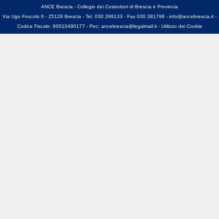
ANCE Brescia - Collegio dei Costruttori di Brescia e Provincia
Via Ugo Foscolo 6 - 25128 Brescia - Tel. 030.399133 - Fax 030.381798 -
info@ancebrescia.it
-
Codice Fiscale: 80010490177 - Pec:
ancebrescia@legalmail.it
-
Utilizzo dei Cookie