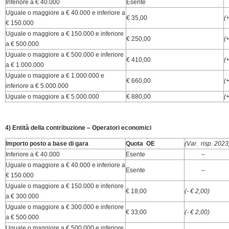
Inferiore a € 40.000
Esente
Uguale o maggiore a € 40.000 e inferiore a
€ 35,00
(
€ 150.000
Uguale o maggiore a € 150.000 e inferiore
€ 250,00
(
a € 500.000
Uguale o maggiore a € 500.000 e inferiore
€ 410,00
(
a € 1.000.000
Uguale o maggiore a € 1.000.000 e
€ 660,00
(
inferiore a € 5.000.000
Uguale o maggiore a € 5.000.000
€ 880,00
(
4) Entità della contribuzione – Operatori economici
Importo posto a base di gara
Quota OE
(Var. risp. 2023
Inferiore a € 40.000
Esente
–
Uguale o maggiore a € 40.000 e inferiore a
Esente
–
€ 150.000
Uguale o maggiore a € 150.000 e inferiore
€ 18,00
(- € 2,00)
a € 300.000
Uguale o maggiore a € 300.000 e inferiore
€ 33,00
(- € 2,00)
a € 500.000
Uguale o maggiore a € 500.000 e inferiore