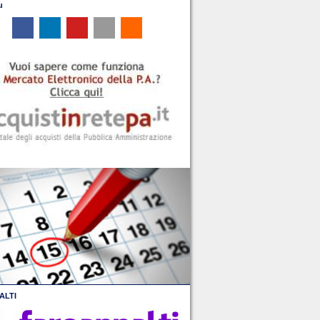
u
ALTI