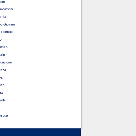
nte
icazioni
omia
o Giovani
 Pubblici
o
istica
ario
ficazione
ezza
pa
tica
ca
orti
i
istica