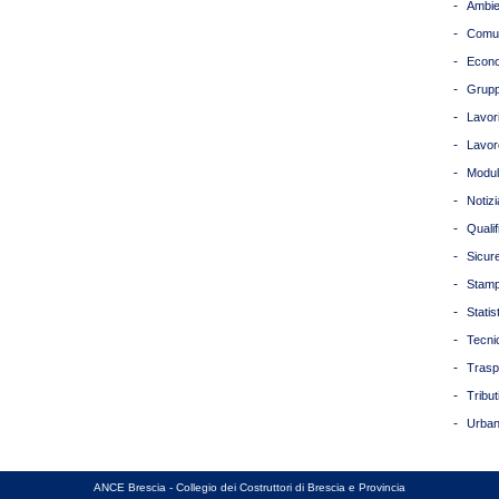
-
Ambie
-
Comun
-
Econ
-
Grupp
-
Lavori
-
Lavor
-
Modul
-
Notizi
-
Quali
-
Sicur
-
Stam
-
Statis
-
Tecni
-
Trasp
-
Tribut
-
Urban
ANCE Brescia - Collegio dei Costruttori di Brescia e Provincia