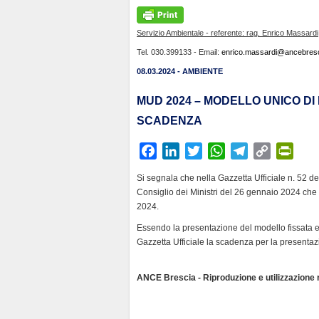
Servizio Ambientale - referente: rag. Enrico Massardi
Tel. 030.399133 - Email:
enrico.massardi@ancebresci
08.03.2024 - AMBIENTE
MUD 2024 – MODELLO UNICO DI
SCADENZA
F
L
T
W
T
C
P
a
i
w
h
e
o
r
Si segnala che nella Gazzetta Ufficiale n. 52 de
c
n
i
a
l
p
i
Consiglio dei Ministri del 26 gennaio 2024 che
e
k
t
t
e
y
n
2024.
b
e
t
s
g
L
t
Essendo la presentazione del modello fissata en
o
d
e
A
r
i
F
Gazzetta Ufficiale la scadenza per la presenta
o
I
r
p
a
n
r
k
n
p
m
k
i
ANCE Brescia - Riproduzione e utilizzazione ri
e
n