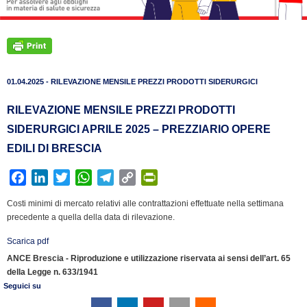
01.04.2025 - RILEVAZIONE MENSILE PREZZI PRODOTTI SIDERURGICI
RILEVAZIONE MENSILE PREZZI PRODOTTI
SIDERURGICI APRILE 2025 – PREZZIARIO OPERE
EDILI DI BRESCIA
F
L
T
W
T
C
P
a
i
w
h
e
o
r
Costi minimi di mercato relativi alle contrattazioni effettuate nella settimana
c
n
i
a
l
p
i
precedente a quella della data di rilevazione.
e
k
t
t
e
y
n
Scarica pdf
b
e
t
s
g
L
t
ANCE Brescia - Riproduzione e utilizzazione riservata ai sensi dell’art. 65
o
d
e
A
r
i
F
della Legge n. 633/1941
o
I
r
p
a
n
r
Seguici su
k
n
p
m
k
i