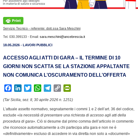
Servizio Tecnico - referente: dott.ssa Sara Meschini
Tel. 030.399133 - Email:
sara.meschini@ancebrescia.it
18.05.2026 - LAVORI PUBBLICI
ACCESSO AGLI ATTI DI GARA – IL TERMINE DI 10
GIORNI NON SCATTA SE LA STAZIONE APPALTANTE
NON COMUNICA L’OSCURAMENTO DELL’OFFERTA
F
L
T
W
T
C
P
a
i
w
h
e
o
r
(Tar Sicilia, sez. II, 30 aprile 2026 n. 1251)
c
n
i
a
l
p
i
L’attuale assetto normativo, segnatamente i commi 1 e 2 dell’art. 36 del codice,
e
k
t
t
e
y
n
esclude «
la necessità di presentare una richiesta di accesso agli atti della
b
e
t
s
g
L
t
procedura di gara
». Ciò si desume dal primo comma dell’articolo in commento
o
d
e
A
r
i
F
che riconosce automaticamente a chi partecipa alla gara e non ne è
o
I
r
p
a
n
r
«
definitivamente
» escluso di accedere in via diretta non solo a «
documenti
»