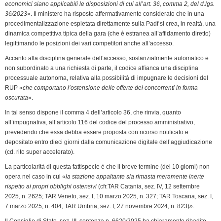
economici siano applicabili le disposizioni di cui all’art. 36, comma 2, del d.lgs.
36/2023
». Il ministero ha risposto affermativamente considerato che in una
procedimentalizzazione espletata direttamente sulla Padf si crea, in realtà, una
dinamica competitiva tipica della gara (che è estranea all’affidamento diretto)
legittimando le posizioni dei vari competitori anche all’accesso.
Accanto alla disciplina generale dell’accesso, sostanzialmente automatico e
non subordinato a una richiesta di parte, il codice affianca una disciplina
processuale autonoma, relativa alla possibilità di impugnare le decisioni del
RUP «
che comportano l’ostensione delle offerte dei concorrenti in forma
oscurata
».
In tal senso dispone il comma 4 dell’articolo 36, che rinvia, quanto
all’impugnativa, all’articolo 116 del codice del processo amministrativo,
prevedendo che essa debba essere proposta con ricorso notificato e
depositato entro dieci giorni dalla comunicazione digitale dell’aggiudicazione
(cd. rito super accelerato).
La particolarità di questa fattispecie è che il breve termine (dei 10 giorni) non
opera nel caso in cui «
la stazione appaltante sia rimasta meramente inerte
rispetto ai propri obblighi ostensivi
(cfr.TAR Catania, sez. IV, 12 settembre
2025, n. 2625; TAR Veneto, sez. I, 10 marzo 2025, n. 327; TAR Toscana, sez. I,
7 marzo 2025, n. 404; TAR Umbria, sez. I, 27 novembre 2024, n. 823)
»
.
Il Consiglio di Stato, sez. III, sentenza n. 6620/2025 ha chiaramente ribadito