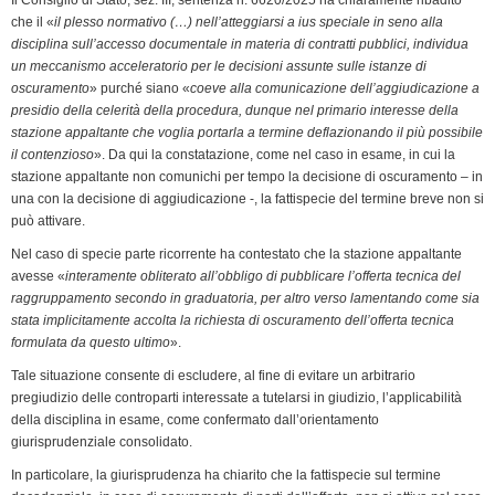
che il «
il plesso normativo (…) nell’atteggiarsi a ius speciale in seno alla
disciplina sull’accesso documentale in materia di contratti pubblici, individua
un meccanismo acceleratorio per le decisioni assunte sulle istanze di
oscuramento
» purché siano «
coeve alla comunicazione dell’aggiudicazione a
presidio della celerità della procedura, dunque nel primario interesse della
stazione appaltante che voglia portarla a termine deflazionando il più possibile
il contenzioso
». Da qui la constatazione, come nel caso in esame, in cui la
stazione appaltante non comunichi per tempo la decisione di oscuramento – in
una con la decisione di aggiudicazione -, la fattispecie del termine breve non si
può attivare.
Nel caso di specie parte ricorrente ha contestato che la stazione appaltante
avesse «
interamente obliterato all’obbligo di pubblicare l’offerta tecnica del
raggruppamento secondo in graduatoria, per altro verso lamentando come sia
stata implicitamente accolta la richiesta di oscuramento dell’offerta tecnica
formulata da questo ultimo
».
Tale situazione consente di escludere, al fine di evitare un arbitrario
pregiudizio delle controparti interessate a tutelarsi in giudizio, l’applicabilità
della disciplina in esame, come confermato dall’orientamento
giurisprudenziale consolidato.
In particolare, la giurisprudenza ha chiarito che la fattispecie sul termine