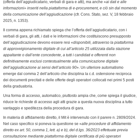
k
n
p
m
k
i
(offerta dell’aggiudicatario, verbali di gara e atti), ma anche «
ai dati e alle
informazioni» inseriti nella piattaforma di e-procurement, e ciò sin dal momento
e
della comunicazione dell’aggiudicazione
(cfr. Cons. Stato, sez. V, 18 febbraio
n
2025, n. 1353).
d
Il comma appena richiamato spiega che l’offerta dell’aggiudicatario, con i
l
verbali di gara, gli atti, i dati e le informazioni che costituiscono presupposto
y
dell’aggiudicazione devono essere resi «
disponibili, attraverso la piattaforma
di approvvigionamento digitale di cui all’articolo 25 utilizzata dalla stazione
appaltante o dall’ente concedente, a tutti i candidati e offerenti non
definitivamente esclusi contestualmente alla comunicazione digitale
dell’aggiudicazione ai sensi dell’articolo 90
». Un ulteriore automatismo
emerge dal comma 2 dell’articolo che disciplina la c.d. ostensione reciproca
dei documenti precitati e delle offerte degli operatori collocati nei primi 5 posti
della graduatoria.
Una forma di accesso, automatico, piuttosto ampia che, come spiega il giudice,
riduce le richieste di accesso agli atti grazie a questa nuova disciplina a tutto
vantaggio e speditezza della procedura di gara.
In materia di affidamento diretto, il Mit è intervenuto con il parere n. 2809/2024.
Nel caso specifico si poneva la questione se «
alle procedure di affidamento
diretto ex art. 50, comma 1, lett. a) e b), del d.lgs. 36/2023 effettuate previa
consultazione mediante piattaforma digitale certificata di più operatori