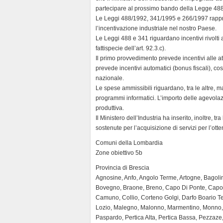
partecipare al prossimo bando della Legge 488,
Le Leggi 488/1992, 341/1995 e 266/1997 rappr
l’incentivazione industriale nel nostro Paese.
Le Leggi 488 e 341 riguardano incentivi rivolti 
fattispecie dell’art. 92.3.c).
Il primo provvedimento prevede incentivi alle att
prevede incentivi automatici (bonus fiscali), co
nazionale.
Le spese ammissibili riguardano, tra le altre, ma
programmi informatici. L’importo delle agevolaz
produttiva.
Il Ministero dell’Industria ha inserito, inoltre,
sostenute per l’acquisizione di servizi per l’ott
Comuni della Lombardia
Zone obiettivo 5b
Provincia di Brescia
Agnosine, Anfo, Angolo Terme, Artogne, Bagoli
Bovegno, Braone, Breno, Capo Di Ponte, Capov
Camuno, Collio, Corteno Golgi, Darfo Boario Te
Lozio, Malegno, Malonno, Marmentino, Monno, 
Paspardo, Pertica Alta, Pertica Bassa, Pezzaze