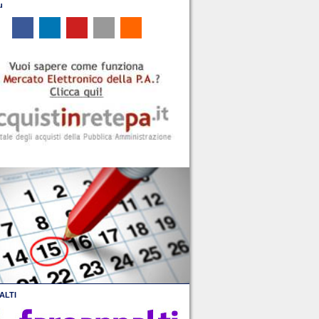
u
ALTI