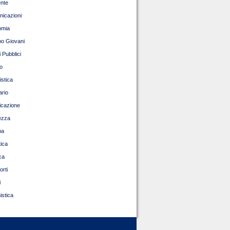
nte
icazioni
omia
o Giovani
 Pubblici
o
istica
ario
ficazione
ezza
pa
tica
ca
orti
i
istica