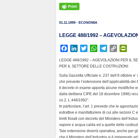
01.11.1999 - ECONOMIA
LEGGE 488/1992 – AGEVOLAZIO
F
L
T
W
T
C
P
a
i
w
h
e
o
r
LEGGE 488/1992 – AGEVOLAZIONI PER IL 
c
n
i
a
l
p
i
PER IL SETTORE DELLE COSTRUZIONI
e
k
t
t
e
y
n
Sulla Gazzetta Ufficiale n. 237 dell’8 ottobre e’ 
b
e
t
s
g
L
t
che prevede l’estensione dell’applicabilità dei
o
d
e
A
r
i
F
Il decreto in esame apporta alcune modifiche e
o
I
r
p
a
n
r
dalla delibera CIPE del 18 dicembre 1996) recant
k
n
p
m
k
i
co.2, L.448/1992”.
In particolare, l’art. 1 prevede che le agevolaz
e
estrattive e manifatturiere di cui alle sezioni C
n
limiti fissati con decreto del Ministero dell’Indu
d
vapore e acqua calda ed a quelle delle costruzi
l
Tale estensione diverrà operativa, anche per gl
y
che il Ministero dell’Industria si è impegnato 