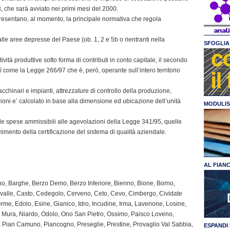
 che sarà avviato nei primi mesi del 2000.
esentano, al momento, la principale normativa che regola
alle aree depresse del Paese (ob. 1, 2 e 5b o rientranti nella
SFOGLIA 
ività produttive sotto forma di contributi in conto capitale, il secondo
sì come la Legge 266/97 che è, però, operante sull’intero territorio
cchinari e impianti, attrezzature di controllo della produzione,
ioni e’ calcolato in base alla dimensione ed ubicazione dell’unità
MODULIS
 tra le spese ammissibili alle agevolazioni della Legge 341/95, quelle
enimento della certificazione del sistema di qualità aziendale.
AL FIAN
no, Barghe, Berzo Demo, Berzo Inferiore, Bienno, Bione, Borno,
alle, Casto, Cedegolo, Cerveno, Ceto, Cevo, Cimbergo, Cividate
rme, Edolo, Esine, Gianico, Idro, Incudine, Irma, Lavenone, Losine,
Mura, Niardo, Odolo, Ono San Pietro, Ossimo, Paisco Loveno,
, Pian Camuno, Piancogno, Preseglie, Prestine, Provaglio Val Sabbia,
ESPANDI 