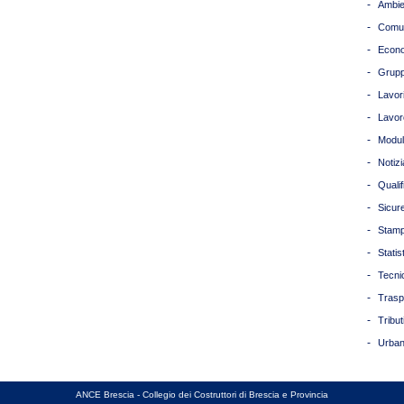
-
Ambie
-
Comun
-
Econ
-
Grupp
-
Lavori
-
Lavor
-
Modul
-
Notizi
-
Quali
-
Sicur
-
Stam
-
Statis
-
Tecni
-
Trasp
-
Tribut
-
Urban
ANCE Brescia - Collegio dei Costruttori di Brescia e Provincia