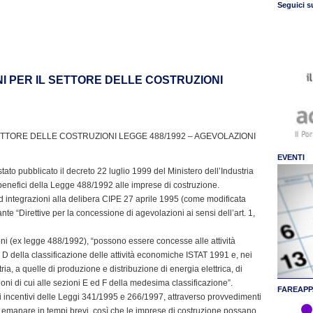
Seguici s
NI PER IL SETTORE DELLE COSTRUZIONI
SETTORE DELLE COSTRUZIONI LEGGE 488/1992 – AGEVOLAZIONI
EVENTI
stato pubblicato il decreto 22 luglio 1999 del Ministero dell’Industria
 benefici della Legge 488/1992 alle imprese di costruzione.
d integrazioni alla delibera CIPE 27 aprile 1995 (come modificata
e “Direttive per la concessione di agevolazioni ai sensi dell’art. 1,
ioni (ex legge 488/1992), “possono essere concesse alle attività
 e D della classificazione delle attività economiche ISTAT 1991 e, nei
stria, a quelle di produzione e distribuzione di energia elettrica, di
oni di cui alle sezioni E ed F della medesima classificazione”.
FAREAPP
i incentivi delle Leggi 341/1995 e 266/1997, attraverso provvedimenti
ad emanare in tempi brevi, così che le imprese di costruzione possano