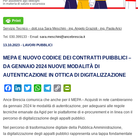
Servizio Tecnico – dott.ssa Sara Meschini - ing. Angelo Grazioli - ing. Paola Arici
Tel. 030.399133 - Email:
sara.meschini@ancebrescia.it
13.10.2023 - LAVORI PUBBLICI
MEPA E NUOVO CODICE DEI CONTRATTI PUIBBLICI –
DA GENNAIO 2024 NUOVE MODALITÀ DI
AUTENTICAZIONE IN OTTICA DI DIGITALIZZAZIONE
F
L
T
W
T
C
P
a
i
w
h
e
o
r
Ance Brescia comunica che anche per il MEPA – Acquisti in rete cambieranno
c
n
i
a
l
p
i
da gennaio 2024 le modalità di autenticazione, per adeguarsi alle regole
e
k
t
t
e
y
n
tecniche emanate da Agid per le piattaforme di e-procurement e in linea con il
b
e
t
s
g
L
t
percorso di digitalizzazione degli appalti pubblici.
o
d
e
A
r
i
F
Nel percorso di trasformazione digitale della Pubblica Amministrazione,
o
I
r
p
a
n
r
la digitalizzazione degli appalti pubblici rappresenta una tappa fondamentale