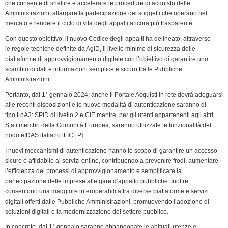
k
n
p
m
k
i
che consente di snellire e accelerare le procedure di acquisto delle
Amministrazioni, allargare la partecipazione dei soggetti che operano nel
e
mercato e rendere il ciclo di vita degli appalti ancora più trasparente.
n
Con questo obiettivo, il nuovo Codice degli appalti ha delineato, attraverso
d
le regole tecniche definite da AgID, il livello minimo di sicurezza delle
l
piattaforme di approvvigionamento digitale con l’obiettivo di garantire uno
y
scambio di dati e informazioni semplice e sicuro tra le Pubbliche
Amministrazioni.
Pertanto, dal 1° gennaio 2024, anche il Portale Acquisti in rete dovrà adeguarsi
alle recenti disposizioni e le nuove modalità di autenticazione saranno di
tipo LoA3: SPID di livello 2 e CIE mentre, per gli utenti appartenenti agli altri
Stati membri della Comunità Europea, saranno utilizzate le funzionalità del
nodo eIDAS italiano [FICEP].
I nuovi meccanismi di autenticazione hanno lo scopo di garantire un accesso
sicuro e affidabile ai servizi online, contribuendo a prevenire frodi, aumentare
l’efficienza dei processi di approvvigionamento e semplificare la
partecipazione delle imprese alle gare d’appalto pubbliche. Inoltre,
consentono una maggiore interoperabilità tra diverse piattaforme e servizi
digitali offerti dalle Pubbliche Amministrazioni, promuovendo l’adozione di
soluzioni digitali e la modernizzazione del settore pubblico.
In concreto, dal 1° gennaio saranno abbandonate le abituali utenze e