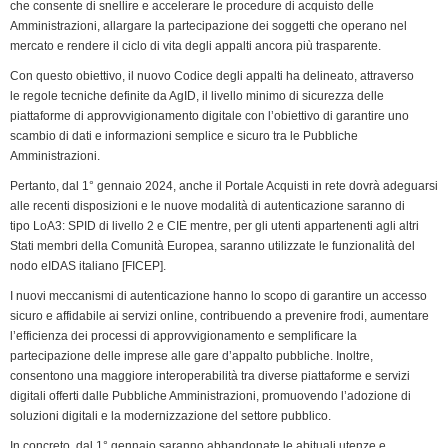
k
n
p
m
k
i
che consente di snellire e accelerare le procedure di acquisto delle
Amministrazioni, allargare la partecipazione dei soggetti che operano nel
e
mercato e rendere il ciclo di vita degli appalti ancora più trasparente.
n
Con questo obiettivo, il nuovo Codice degli appalti ha delineato, attraverso
d
le regole tecniche definite da AgID, il livello minimo di sicurezza delle
l
piattaforme di approvvigionamento digitale con l’obiettivo di garantire uno
y
scambio di dati e informazioni semplice e sicuro tra le Pubbliche
Amministrazioni.
Pertanto, dal 1° gennaio 2024, anche il Portale Acquisti in rete dovrà adeguarsi
alle recenti disposizioni e le nuove modalità di autenticazione saranno di
tipo LoA3: SPID di livello 2 e CIE mentre, per gli utenti appartenenti agli altri
Stati membri della Comunità Europea, saranno utilizzate le funzionalità del
nodo eIDAS italiano [FICEP].
I nuovi meccanismi di autenticazione hanno lo scopo di garantire un accesso
sicuro e affidabile ai servizi online, contribuendo a prevenire frodi, aumentare
l’efficienza dei processi di approvvigionamento e semplificare la
partecipazione delle imprese alle gare d’appalto pubbliche. Inoltre,
consentono una maggiore interoperabilità tra diverse piattaforme e servizi
digitali offerti dalle Pubbliche Amministrazioni, promuovendo l’adozione di
soluzioni digitali e la modernizzazione del settore pubblico.
In concreto, dal 1° gennaio saranno abbandonate le abituali utenze e