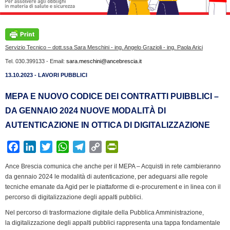
Servizio Tecnico – dott.ssa Sara Meschini - ing. Angelo Grazioli - ing. Paola Arici
Tel. 030.399133 - Email:
sara.meschini@ancebrescia.it
13.10.2023 - LAVORI PUBBLICI
MEPA E NUOVO CODICE DEI CONTRATTI PUIBBLICI –
DA GENNAIO 2024 NUOVE MODALITÀ DI
AUTENTICAZIONE IN OTTICA DI DIGITALIZZAZIONE
F
L
T
W
T
C
P
a
i
w
h
e
o
r
Ance Brescia comunica che anche per il MEPA – Acquisti in rete cambieranno
c
n
i
a
l
p
i
da gennaio 2024 le modalità di autenticazione, per adeguarsi alle regole
e
k
t
t
e
y
n
tecniche emanate da Agid per le piattaforme di e-procurement e in linea con il
b
e
t
s
g
L
t
percorso di digitalizzazione degli appalti pubblici.
o
d
e
A
r
i
F
Nel percorso di trasformazione digitale della Pubblica Amministrazione,
o
I
r
p
a
n
r
la digitalizzazione degli appalti pubblici rappresenta una tappa fondamentale