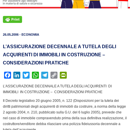
26.05.2006 - ECONOMIA
L’ASSICURAZIONE DECENNALE A TUTELA DEGLI
ACQUIRENTI DI IMMOBILI IN COSTRUZIONE –
CONSIDERAZIONI PRATICHE
F
L
T
W
T
C
P
a
i
w
h
e
o
r
L’ASSICURAZIONE DECENNALE A TUTELA DEGLI ACQUIRENTI DI
c
n
i
a
l
p
i
IMMOBILI IN COSTRUZIONE – CONSIDERAZIONI PRATICHE
e
k
t
t
e
y
n
Il Decreto legislativo 20 giugno 2005, n. 122 (Disposizioni per la tutela dei
b
e
t
s
g
L
t
diritti patrimoniali degli acquirenti di immobili da costruire, a norma della legge
o
d
e
A
r
i
F
2 agosto 2004, n. 210, pubblicato sulla G.U. del 6 luglio 2005), prevede che
o
I
r
p
a
n
r
nel caso di immobile compravenduto prima della sua definitiva realizzazione, il
k
n
p
m
k
i
costruttore/venditore debba rilasciare una polizza fideiussoria decennale a
tutela dell’acquirente.