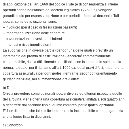
di applicazione dell’art. 1669 del codice civile (e di conseguenza si ritiene
operanti anche nell’ambito del decreto legislativo 122/2005), vengono
garantite solo per espressa opzione e per periodi inferiori al decennio. Tali
ipotesi, come detto opzionali sono:
– involucro (per il caso di fessurazioni passanti)
– impermeabilizzazione delle coperture
– pavimentazioni e rivestimenti interni
– intonaci e rivestimenti esterni
La suddivisione in diverse partite (per ognuna delle quali è previsto un
incremento del premio di assicurazione), ancorché commercialmente
comprensibile, risulta difficilmente conciliabile con la lettera e lo spirito della
norma, la quale, per il richiamo all’art. 1669 c.c. ed ai gravi difetti, impone una
copertura assicurativa per ogni ipotesi rientrante, secondo l’orientamento
giurisprudenziale, nei summenzionati gravi difetti.
b) Durata
Oltre a prevedere come opzionali ipotesi diverse ed ulteriori rispetto a quelle
della rovina, viene offerta una copertura assicurativa limitata a soli quattro anni
a decorrere dal secondo fino al quinto compresi per le ipotesi opzionali.
E’ fuor di dubbio che tale limite temporale sia incompatibile con una garanzia
che la legge fissa in dieci anni.
c) Condizioni