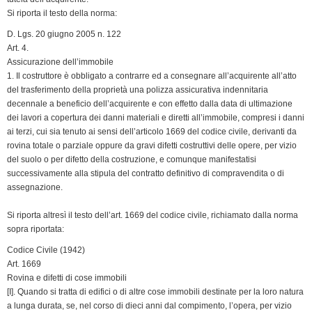
e
Si riporta il testo della norma:
n
D. Lgs. 20 giugno 2005 n. 122
d
Art. 4.
l
Assicurazione dell’immobile
y
1. Il costruttore è obbligato a contrarre ed a consegnare all’acquirente all’atto
del trasferimento della proprietà una polizza assicurativa indennitaria
decennale a beneficio dell’acquirente e con effetto dalla data di ultimazione
dei lavori a copertura dei danni materiali e diretti all’immobile, compresi i danni
ai terzi, cui sia tenuto ai sensi dell’articolo 1669 del codice civile, derivanti da
rovina totale o parziale oppure da gravi difetti costruttivi delle opere, per vizio
del suolo o per difetto della costruzione, e comunque manifestatisi
successivamente alla stipula del contratto definitivo di compravendita o di
assegnazione.
Si riporta altresì il testo dell’art. 1669 del codice civile, richiamato dalla norma
sopra riportata:
Codice Civile (1942)
Art. 1669
Rovina e difetti di cose immobili
[I]. Quando si tratta di edifici o di altre cose immobili destinate per la loro natura
a lunga durata, se, nel corso di dieci anni dal compimento, l’opera, per vizio