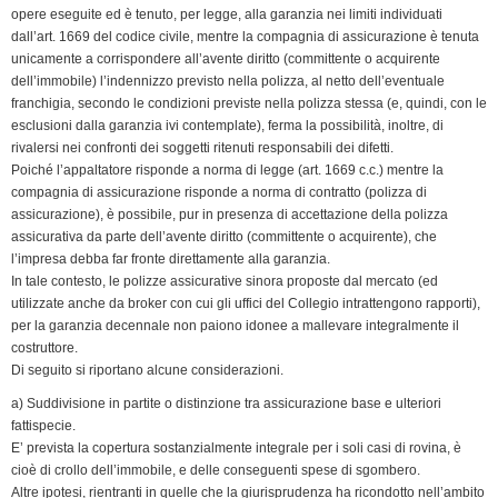
opere eseguite ed è tenuto, per legge, alla garanzia nei limiti individuati
dall’art. 1669 del codice civile, mentre la compagnia di assicurazione è tenuta
unicamente a corrispondere all’avente diritto (committente o acquirente
dell’immobile) l’indennizzo previsto nella polizza, al netto dell’eventuale
franchigia, secondo le condizioni previste nella polizza stessa (e, quindi, con le
esclusioni dalla garanzia ivi contemplate), ferma la possibilità, inoltre, di
rivalersi nei confronti dei soggetti ritenuti responsabili dei difetti.
Poiché l’appaltatore risponde a norma di legge (art. 1669 c.c.) mentre la
compagnia di assicurazione risponde a norma di contratto (polizza di
assicurazione), è possibile, pur in presenza di accettazione della polizza
assicurativa da parte dell’avente diritto (committente o acquirente), che
l’impresa debba far fronte direttamente alla garanzia.
In tale contesto, le polizze assicurative sinora proposte dal mercato (ed
utilizzate anche da broker con cui gli uffici del Collegio intrattengono rapporti),
per la garanzia decennale non paiono idonee a mallevare integralmente il
costruttore.
Di seguito si riportano alcune considerazioni.
a) Suddivisione in partite o distinzione tra assicurazione base e ulteriori
fattispecie.
E’ prevista la copertura sostanzialmente integrale per i soli casi di rovina, è
cioè di crollo dell’immobile, e delle conseguenti spese di sgombero.
Altre ipotesi, rientranti in quelle che la giurisprudenza ha ricondotto nell’ambito